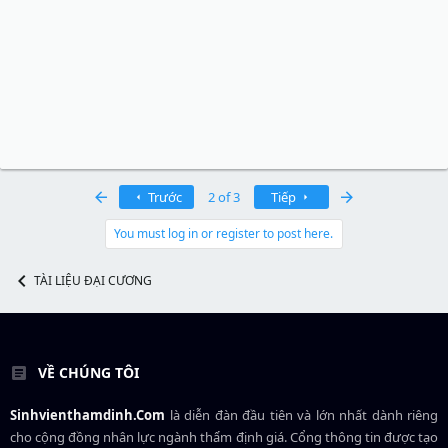
First
Last
Trước
2 of 3
Tiếp
You must log in or register to post here.
TÀI LIỆU ĐẠI CƯƠNG
VỀ CHÚNG TÔI
Sinhvienthamdinh.Com
là diễn đàn đầu tiên và lớn nhất dành riêng
cho cộng đồng nhân lực ngành
thẩm định giá
. Cổng thông tin được tạo