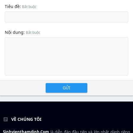
Tiêu đề
Bắt buộc
Nội dung
Bắt buộc
GỬI
VỀ CHÚNG TÔI
Sinhvienthamdinh.Com
là diễn đàn đầu tiên và lớn nhất dành riêng