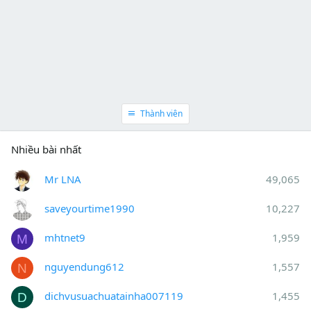
Thành viên
Nhiều bài nhất
Mr LNA
49,065
saveyourtime1990
10,227
mhtnet9
1,959
M
nguyendung612
1,557
N
dichvusuachuatainha007119
1,455
D