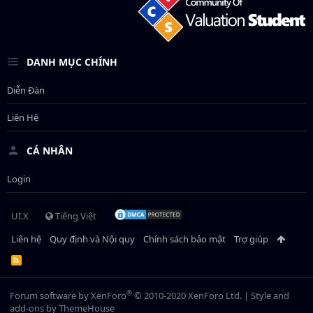
DANH MỤC CHÍNH
Diễn Đàn
Liên Hệ
CÁ NHÂN
Login
UI.X
Tiếng Việt
Liên hệ
Quy định và Nội quy
Chính sách bảo mật
Trợ giúp
R
S
S
®
Forum software by XenForo
© 2010-2020 XenForo Ltd.
|
Style and
add-ons by ThemeHouse