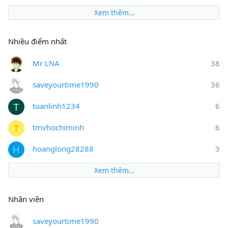
Xem thêm…
Nhiều điểm nhất
Mr LNA
38
saveyourtime1990
36
tuanlinh1234
6
T
tmvhochiminh
6
T
hoanglong28288
3
H
Xem thêm…
Nhân viên
saveyourtime1990