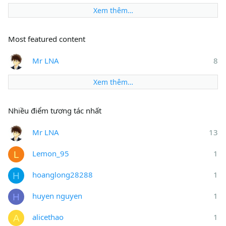
Xem thêm…
Most featured content
Mr LNA
8
Xem thêm…
Nhiều điểm tương tác nhất
Mr LNA
13
Lemon_95
1
L
hoanglong28288
1
H
huyen nguyen
1
H
alicethao
1
A