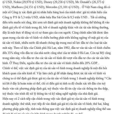
tỷ USD, Nokia (29,970 tỷ USD), Disney (29,256 tỷ USD), Mc Donald’s (26,375 tỷ
USD), Marlboro (24,151 tỷ USD), Mercedes (21,101 tỷ USD)... Ở Việt Nam cũng đã có
một số Công ty xác định giá trị nhãn hiệu hàng hoá của mình như: giá trị nhãn hiệu của
Công ty P/S là 5,3 triệu USD, nhãn hiệu Bia Sài Gòn là 9,5 triệu USD... Tất cả những
điều trên muốn nói rằng, khi xem xét đánh giá một doanh nghiệp không thể không đi vào
đánh giá yếu tố vô hình trong đó, bởi vì doanh nghiệp khác với các tài sản thông thường,
đây là một thực tể động và có sự tham gia của con người. Cũng chính nắm bắt được tầm
quan trọng của tài sản vô hình và chiều hướng phát triển không ngừng về mặt giá trị của
tài sản vô hình, nhiều nước đã nhanh chóng tập trung mọi nỗ lực đầu tư cho loại tài sản
mới này. Theo số liệu của Chính phủ Hà Lan, năm 1992, đầu tư vào tài sản vô hình chiếm
đến 35% tổng vốn đầu tư của nhà nước cũng như của tư nhân ở Hà Lan. Còn tại Mỹ cũng
trong năm này, vốn đầu tư cho các tài sản vô hình đã vượt vốn đầu tư cho các tài sản hữu
hình. Ở Thuỵ Điển, nguồn đầu tư cho các tài sản vô hình chiếm đến 20% GDP...
Chính vì thế, việc xác định giá trị của tài sản vô hình trong doanh nghiệp là một đòi hỏi
khách quan của nền kinh tế. Vậy làm cách gì để nhận dạng được tác tài sản vô hình và
chúng ta có thể định giá được giá trị của tài sản vô hình trong 1 doanh nghiệp không ? Câu
trả lời ở đây là hoàn toàn có thể, chỉ có điều giá trị tính ra độ chuẩn xác tới đâu còn tuỳ
thuộc vào các phương pháp định giá, tuỳ thuộc vào độ tin cậy của các thông tin thu thập,
tuỳ thuộc vào trình độ xử lý thông tin và kỹ năng nghề nghiệp của nhà định giá.
Hiện nay có 2 cách tiếp cận chính trong việc xác định giá trị của tài sản vô hình trong
doanh nghiệp: thứ nhất, trực tiếp đi vào đánh giá giá trị của tài sản vô hình; thứ hai, bằng
phương pháp gián tiếp, tính toán thông qua việc xác định giá trị doanh nghiệp tổng thể sau