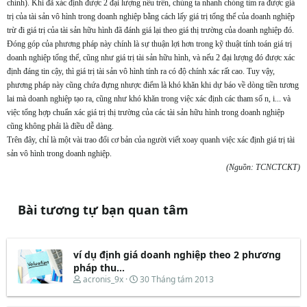
chính). Khi đã xác định được 2 đại lượng nêu trên, chúng ta nhanh chóng tìm ra được giá
trị của tài sản vô hình trong doanh nghiệp bằng cách lấy giá trị tổng thể của doanh nghiệp
trừ đi giá trị của tài sản hữu hình đã đánh giá lại theo giá thị trường của doanh nghiệp đó.
Đóng góp của phương pháp này chính là sự thuận lợi hơn trong kỹ thuật tính toán giá trị
doanh nghiệp tổng thể, cũng như giá trị tài sản hữu hình, và nếu 2 đại lượng đó được xác
định đáng tin cậy, thì giá trị tài sản vô hình tính ra có độ chính xác rất cao. Tuy vậy,
phương pháp này cũng chứa đựng nhược điểm là khó khăn khi dự báo về dòng tiền tương
lai mà doanh nghiệp tạo ra, cũng như khó khăn trong việc xác định các tham số n, i... và
việc tổng hợp chuẩn xác giá trị thị trường của các tài sản hữu hình trong doanh nghiệp
cũng không phải là điều dễ dàng.
Trên đây, chỉ là một vài trao đổi cơ bản của người viết xoay quanh việc xác định giá trị tài
sản vô hình trong doanh nghiệp.
(Nguồn: TCNCTCKT)
Bài tương tự bạn quan tâm
ví dụ định giá doanh nghiệp theo 2 phương
pháp thu...
T
N
acronis_9x
30 Tháng tám 2013
h
g
r
à