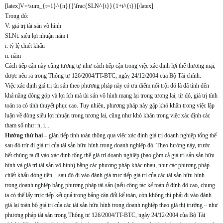
[latex]V=\sum_{t=1}^{n}{}\frac{SLN^{t}}{1+i^{t}}[/latex]
Trong đó:
V: giá trị tài sản vô hình
SLNt: siêu lợi nhuận năm t
i: tỷ lệ chiết khấu
n: năm
Cách tiếp cận này cũng tương tự như cách tiếp cận trong việc xác định lợi thế thương mại,
được nêu ra trong Thông tư 126/2004/TT-BTC, ngày 24/12/2004 của Bộ Tài chính.
Việc xác định giá trị tài sản theo phương pháp này có ưu điểm nổi trội đó là đã tính đến
khả năng đóng góp và lợi ích mà tài sản vô hình mang lại trong tương lai, từ đó, giá trị tính
toán ra có tính thuyết phục cao. Tuy nhiên, phương pháp này gặp khó khăn trong việc lập
luận về dòng siêu lợi nhuận trong tương lai, cũng như khó khăn trong việc xác định các
tham số như: n, i...
Hướng thứ hai
– gián tiếp tính toán thông qua việc xác định giá trị doanh nghiệp tổng thể
sau đó trừ đi giá trị của tài sản hữu hình trong doanh nghiệp đó. Theo hướng này, trước
hết chúng ta đi vào xác định tổng thể giá trị doanh nghiệp (bao gồm cả giá trị sản sản hữu
hình và giá trị tài sản vô hình) bằng các phương pháp khác nhau, như các phương pháp
chiết khấu dòng tiền... sau đó đi vào đánh giá trực tiếp giá trị của các tài sản hữu hình
trong doanh nghiệp bằng phương pháp tài sản (nếu công tác kế toán ở đình độ cao, chung
ta có thể lấy trực tiếp kết quả trong bảng cân đối kế toán, còn không thì phải đi vào đánh
giá lại toàn bộ giá trị của các tài sản hữu hình trong doanh nghiệp theo giá thị trường – như
phương pháp tài sản trong Thông tư 126/2004/TT-BTC, ngày 24/12/2004 của Bộ Tài