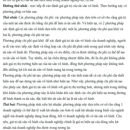
đó trừ đi giá trị của tài sản hữu hình trong doanh nghiệp đó, cụ thể:
Hướng thứ nhất
- trực tiếp đi vào đánh giá giá trị của tài sản vô hình. Theo hướng này có
phương pháp cơ bản sau:
Thứ nhất:
Các phương pháp chi phí: các phương pháp này dựa trên cơ sở cho rằng giá trị
của một tài sản được đo bằng chi phí để làm ra tài sản đó. Và hiện tại, có 2 phương pháp
xác định giá trị tài sản vô hình dựa trên chi phí: một là, phương pháp chi phí quá khứ và
hai là, phương pháp chi phí tái tạo.
Phương pháp chi phí quá khứ: để xác định giá trị tài sản vô hình của doanh nghiệp, người
ta đi vào trực tiếp xác định và tổng hợp các chi phí đã phát sinh trong quá trình xây dựng
tài sản vô hình đó. Phương pháp này có ưu điểm, chỉ ra được những chi phí cụ thể để tạo
ra tài sản vô hình. Tuy nhiên, nó lại chứa đựng nhược điểm lớn, đó là chi phí không phản
ánh giá trị thị trường hiện tại của tài sản vô hình, đồng thời phương pháp này không tính
đến những lợi ích mà tài sản vô hình mang lại trong tương lai.
Phương pháp chi phí tái tạo: phương pháp này đi vào tính toán tất cả các chi phí cần thiết
hiện nay để tạo dựng tài sản vô hình như hiện tại. Như vậy, phương pháp chi phí tái tạo
cho phép xác định giá trị tài sản vô hình với giá trị thị trường hơn, nhưng một trong những
khó khăn của phương pháp này là khó khăn khi xác định các chi phí hiện tại tương đương
để hình thành ra tài sản, đặc biệt khi tài sản đó lại là tài sản vô hình.
Thứ hai:
Phương pháp tính siêu lợi nhuận: phương pháp này dựa trên cơ sở cho rằng 1
doanh nghiệp có thể đạt tỷ suất lợi nhuận cao hơn tỷ suất lợi nhuận trung bình của ngành
nghề mà doanh nghiệp đang hoạt động, bởi vì doanh nghiệp đó có tài sản vô hình. Cho
nên, giá trị tài sản vô hình của doanh nghiệp chính là giá trị hiện tại của dòng siêu lợi
nhuận mà doanh nghiệp thu được trong tương lai.