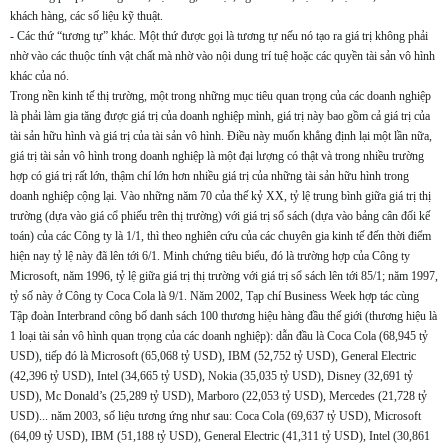
khách hàng, các số liệu kỹ thuật.
- Các thứ “tương tự” khác. Một thứ được gọi là tương tự nếu nó tạo ra giá trị không phải
nhờ vào các thuộc tính vật chất mà nhờ vào nội dung trí tuệ hoặc các quyền tài sản vô hình
khác của nó.
Trong nền kinh tế thị trường, một trong những mục tiêu quan trọng của các doanh nghiệp
là phải làm gia tăng được giá trị của doanh nghiệp mình, giá trị này bao gồm cả giá trị của
tài sản hữu hình và giá trị của tài sản vô hình. Điều này muốn khẳng định lại một lần nữa,
giá trị tài sản vô hình trong doanh nghiệp là một đại lượng có thật và trong nhiều trường
hợp có giá trị rất lớn, thậm chí lớn hơn nhiều giá trị của những tài sản hữu hình trong
doanh nghiệp cộng lại. Vào những năm 70 của thế kỷ XX, tỷ lệ trung bình giữa giá trị thị
trường (dựa vào giá cổ phiếu trên thị trường) với giá trị sổ sách (dựa vào bảng cân đối kế
toán) của các Công ty là 1/1, thì theo nghiên cứu của các chuyên gia kinh tế đến thời điểm
hiện nay tỷ lệ này đã lên tới 6/1. Minh chứng tiêu biểu, đó là trường hợp của Công ty
Microsoft, năm 1996, tỷ lệ giữa giá trị thị trường với giá trị sổ sách lên tới 85/1; năm 1997,
tỷ số này ở Công ty Coca Cola là 9/1. Năm 2002, Tạp chí Business Week hợp tác cùng
Tập đoàn Interbrand công bố danh sách 100 thương hiệu hàng đầu thế giới (thương hiệu là
1 loại tài sản vô hình quan trọng của các doanh nghiệp): dẫn đầu là Coca Cola (68,945 tỷ
USD), tiếp đó là Microsoft (65,068 tỷ USD), IBM (52,752 tỷ USD), General Electric
(42,396 tỷ USD), Intel (34,665 tỷ USD), Nokia (35,035 tỷ USD), Disney (32,691 tỷ
USD), Mc Donald’s (25,289 tỷ USD), Marboro (22,053 tỷ USD), Mercedes (21,728 tỷ
USD)... năm 2003, số liệu tương ứng như sau: Coca Cola (69,637 tỷ USD), Microsoft
(64,09 tỷ USD), IBM (51,188 tỷ USD), General Electric (41,311 tỷ USD), Intel (30,861