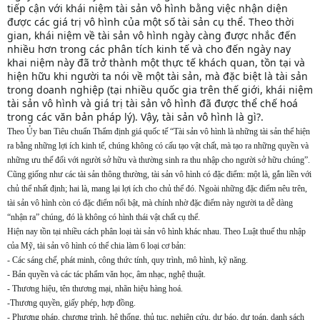
tiếp cận với khái niệm tài sản vô hình bằng việc nhận diện
được các giá trị vô hình của một số tài sản cụ thể. Theo thời
gian, khái niệm về tài sản vô hình ngày càng được nhắc đến
nhiều hơn trong các phân tích kinh tế và cho đến ngày nay
khai niệm này đã trở thành một thực tế khách quan, tồn tại và
hiện hữu khi người ta nói về một tài sản, mà đặc biệt là tài sản
trong doanh nghiệp (tại nhiều quốc gia trên thế giới, khái niệm
tài sản vô hình và giá trị tài sản vô hình đã được thể chế hoá
trong các văn bản pháp lý). Vậy, tài sản vô hình là gì?.
Theo Ủy ban Tiêu chuẩn Thẩm định giá quốc tế “Tài sản vô hình là những tài sản thể hiện
ra bằng những lợi ích kinh tế, chúng không có cấu tạo vật chất, mà tạo ra những quyền và
những ưu thế đối với người sở hữu và thường sinh ra thu nhập cho người sở hữu chúng”.
Cũng giống như các tài sản thông thường, tài sản vô hình có đặc điểm: một là, gắn liền với
chủ thể nhất định; hai là, mang lại lợi ích cho chủ thể đó. Ngoài những đặc điểm nêu trên,
tài sản vô hình còn có đặc điểm nổi bật, mà chính nhờ đặc điểm này người ta dễ dàng
“nhận ra” chúng, đó là không có hình thái vật chất cụ thể.
Hiện nay tồn tại nhiều cách phân loại tài sản vô hình khác nhau. Theo Luật thuế thu nhập
của Mỹ, tài sản vô hình có thể chia làm 6 loại cơ bản:
- Các sáng chế, phát minh, công thức tính, quy trình, mô hình, kỹ năng.
- Bản quyền và các tác phẩm văn học, âm nhạc, nghệ thuật.
- Thương hiệu, tên thương mại, nhãn hiệu hàng hoá.
-Thương quyền, giấy phép, hợp đồng.
- Phương pháp, chương trình, hệ thống, thủ tục, nghiên cứu, dự báo, dự toán, danh sách