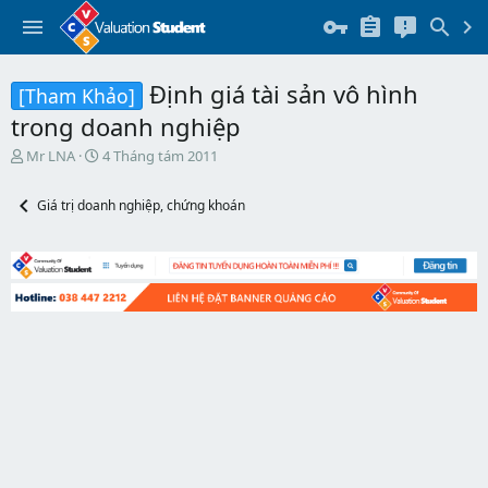
Định giá tài sản vô hình
[Tham Khảo]
trong doanh nghiệp
T
N
Mr LNA
4 Tháng tám 2011
h
g
r
à
Giá trị doanh nghiệp, chứng khoán
e
y
a
b
d
ắ
s
t
t
đ
a
ầ
r
u
t
e
r