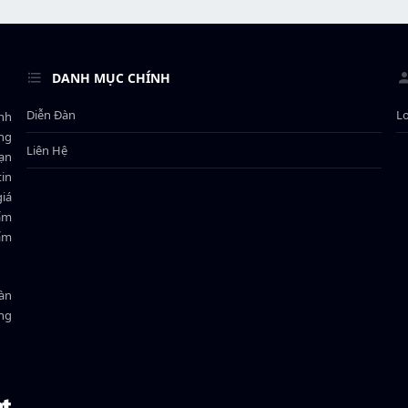
DANH MỤC CHÍNH
Diễn Đàn
L
ành
ông
Liên Hệ
bạn
in
giá
hẩm
hẩm
oàn
ồng