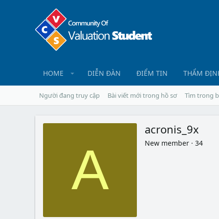
HOME
DIỄN ĐÀN
ĐIỂM TIN
THẨM ĐỊN
Người đang truy cập
Bài viết mới trong hồ sơ
Tìm trong b
acronis_9x
New member
·
34
A