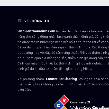
VỀ CHÚNG TÔI
Sinhvienthamdinh.Com
là diễn đàn đầu tiên và lớn nhất d
riêng cho cộng đồng nhân lực ngành
thẩm định giá
. Cổng th
tin được tạo ra nhằm tạo kênh kết nối tri thức cho tất cả các 
đã và đang quan tâm đến ngành thẩm định giá. Các thông t
được tổng hợp với đầy đủ các mảng thuộc lĩnh vực thẩm định 
như: Thẩm định giá Bất động sản, thẩm định giá động sản, t
định giá máy móc thiết bị, thẩm định giá doanh nghiệp, t
định giá dự án đầu tư, thẩm định giá thương hiệu...
Với phương châm
"Connet For Sharing"
chúng tôi chia sẻ h
toàn miễn phí và không giới hạn những kiến thức từ cộng đ
diễn đàn.