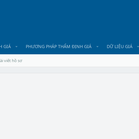
H GIÁ
PHƯƠNG PHÁP THẨM ĐỊNH GIÁ
DỮ LIỆU GIÁ
ài viết hồ sơ