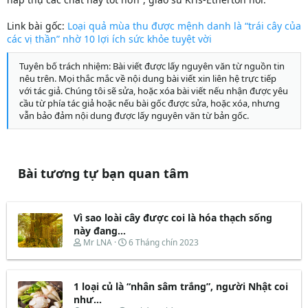
Link bài gốc:
Loại quả mùa thu được mệnh danh là “trái cây của
các vị thần” nhờ 10 lợi ích sức khỏe tuyệt vời
Tuyên bố trách nhiệm: Bài viết được lấy nguyên văn từ nguồn tin
nêu trên. Mọi thắc mắc về nội dung bài viết xin liên hệ trực tiếp
với tác giả. Chúng tôi sẽ sửa, hoặc xóa bài viết nếu nhận được yêu
cầu từ phía tác giả hoặc nếu bài gốc được sửa, hoặc xóa, nhưng
vẫn bảo đảm nội dung được lấy nguyên văn từ bản gốc.
Bài tương tự bạn quan tâm
Vì sao loài cây được coi là hóa thạch sống
này đang...
T
N
Mr LNA
6 Tháng chín 2023
h
g
r
à
e
y
1 loại củ là “nhân sâm trắng”, người Nhật coi
a
b
d
ắ
như...
s
t