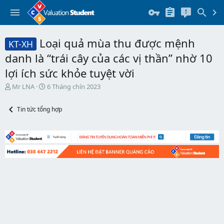
Loại quả mùa thu được mệnh
KT-XH
danh là “trái cây của các vị thần” nhờ 10
lợi ích sức khỏe tuyệt vời
T
N
Mr LNA
6 Tháng chín 2023
h
g
r
à
Tin tức tổng hợp
e
y
a
b
d
ắ
s
t
t
đ
a
ầ
r
u
t
e
r