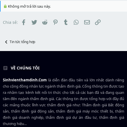
t
a
b
Không mở trả lời sau này.
e
d
ắ
r
s
t
t
đ
Facebook
Twitter
Reddit
Pinterest
Tumblr
WhatsApp
Email
Link
Chia sẻ:
a
ầ
r
u
t
e
r
Tin tức tổng hợp
VỀ CHÚNG TÔI
Sinhvienthamdinh.Com
là diễn đàn đầu tiên và lớn nhất dành riêng
cho cộng đồng nhân lực ngành
thẩm định giá
. Cổng thông tin được tạo
ra nhằm tạo kênh kết nối tri thức cho tất cả các bạn đã và đang quan
tâm đến ngành thẩm định giá. Các thông tin được tổng hợp với đầy đủ
các mảng thuộc lĩnh vực thẩm định giá như: Thẩm định giá Bất động
sản, thẩm định giá động sản, thẩm định giá máy móc thiết bị, thẩm
định giá doanh nghiệp, thẩm định giá dự án đầu tư, thẩm định giá
thương hiệu...