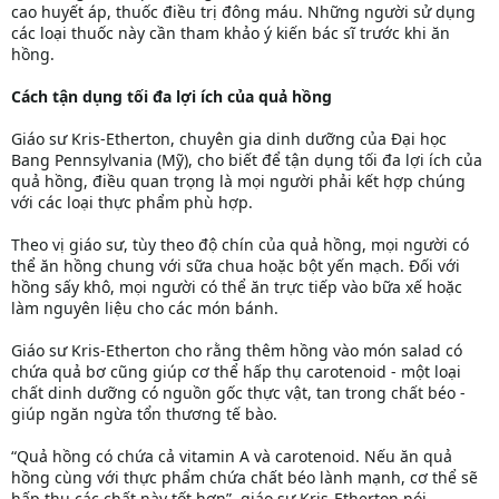
cao huyết áp, thuốc điều trị đông máu. Những người sử dụng
các loại thuốc này cần tham khảo ý kiến bác sĩ trước khi ăn
hồng.
Cách tận dụng tối đa lợi ích của quả hồng
Giáo sư Kris-Etherton, chuyên gia dinh dưỡng của Đại học
Bang Pennsylvania (Mỹ), cho biết để tận dụng tối đa lợi ích của
quả hồng, điều quan trọng là mọi người phải kết hợp chúng
với các loại thực phẩm phù hợp.
Theo vị giáo sư, tùy theo độ chín của quả hồng, mọi người có
thể ăn hồng chung với sữa chua hoặc bột yến mạch. Đối với
hồng sấy khô, mọi người có thể ăn trực tiếp vào bữa xế hoặc
làm nguyên liệu cho các món bánh.
Giáo sư Kris-Etherton cho rằng thêm hồng vào món salad có
chứa quả bơ cũng giúp cơ thể hấp thụ carotenoid - một loại
chất dinh dưỡng có nguồn gốc thực vật, tan trong chất béo -
giúp ngăn ngừa tổn thương tế bào.
“Quả hồng có chứa cả vitamin A và carotenoid. Nếu ăn quả
hồng cùng với thực phẩm chứa chất béo lành mạnh, cơ thể sẽ
hấp thụ các chất này tốt hơn”, giáo sư Kris-Etherton nói.