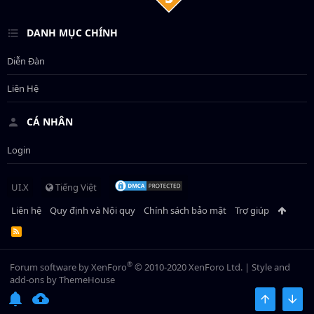
DANH MỤC CHÍNH
Diễn Đàn
Liên Hệ
CÁ NHÂN
Login
UI.X
Tiếng Việt
Liên hệ
Quy định và Nội quy
Chính sách bảo mật
Trợ giúp
R
S
S
®
Forum software by XenForo
© 2010-2020 XenForo Ltd.
|
Style and
add-ons by ThemeHouse
BÊN TRÊN
BOT