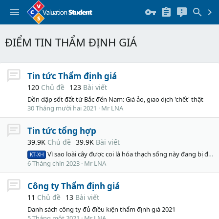
ĐIỂM TIN THẨM ĐỊNH GIÁ
Tin tức Thẩm định giá
120
Chủ đề
123
Bài viết
Dồn dập sốt đất từ Bắc đến Nam: Giá ảo, giao dịch 'chết' thật
30 Tháng mười hai 2021
Mr LNA
Tin tức tổng hợp
39.9K
Chủ đề
39.9K
Bài viết
Vì sao loài cây được coi là hóa thạch sống này đang bị đột biến và đứng trước bờ vực tuyệt chủng?
KT-XH
6 Tháng chín 2023
Mr LNA
Công ty Thẩm định giá
11
Chủ đề
13
Bài viết
Danh sách công ty đủ điều kiện thẩm định giá 2021
5 Tháng một 2021
Mr LNA