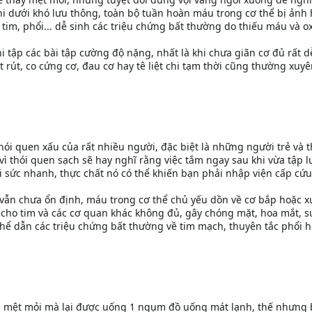
i dưới khó lưu thông, toàn bộ tuần hoàn máu trong cơ thể bị ảnh
tim, phổi... dễ sinh các triệu chứng bất thường do thiếu máu và ox
i tập các bài tập cường độ nặng, nhất là khi chưa giãn cơ đủ rất d
 rút, co cứng cơ, đau cơ hay tê liệt chi tạm thời cũng thường xuyê
hói quen xấu của rất nhiều người, đặc biệt là những người trẻ và
ì thói quen sạch sẽ hay nghĩ rằng việc tắm ngay sau khi vừa tập 
i sức nhanh, thực chất nó có thể khiến bạn phải nhập viện cấp cứu
m vẫn chưa ổn định, máu trong cơ thể chủ yếu dồn về cơ bắp hoặc 
cho tim và các cơ quan khác không đủ, gây chóng mặt, hoa mắt, s
hể dẫn các triệu chứng bất thường về tim mạch, thuyên tắc phổi 
và mệt mỏi mà lại được uống 1 ngụm đồ uống mát lạnh, thế nhưng