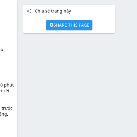
Chia sẻ trang này
SHARE THIS PAGE
ệu
30 phút
n kết
 trước
ếng,