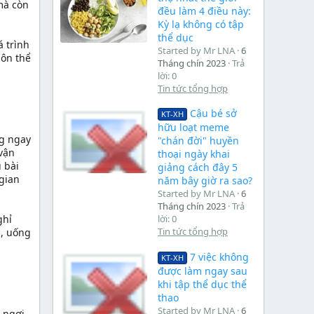
mà còn
đều làm 4 điều này:
Kỳ lạ không có tập
thể dục
á trình
Started by Mr LNA
6
môn thể
Tháng chín 2023
Trả
lời: 0
Tin tức tổng hợp
Cậu bé sở
KT-XH
hữu loạt meme
ng ngay
"chán đời" huyền
 vận
thoại ngày khai
 bài
giảng cách đây 5
gian
năm bây giờ ra sao?
Started by Mr LNA
6
Tháng chín 2023
Trả
ghỉ
lời: 0
Tin tức tổng hợp
a, uống
7 việc không
KT-XH
được làm ngay sau
khi tập thể dục thể
thao
Started by Mr LNA
6
 ngơi.