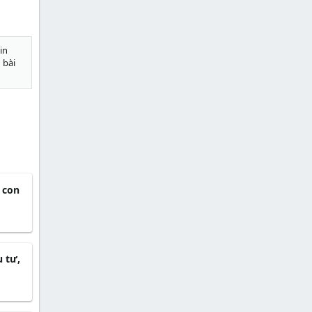
in
 bài
4 con
 tư,