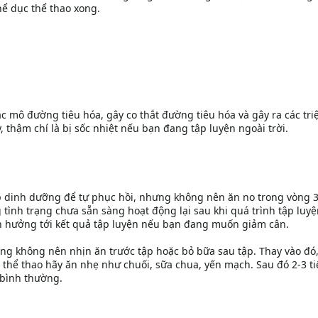
ể dục thể thao xong.
c mô đường tiêu hóa, gây co thắt đường tiêu hóa và gây ra các tri
 thậm chí là bị sốc nhiệt nếu bạn đang tập luyện ngoài trời.
 dinh dưỡng để tự phục hồi, nhưng không nên ăn no trong vòng 
g tình trạng chưa sẵn sàng hoạt động lại sau khi quá trình tập luyệ
nh hưởng tới kết quả tập luyện nếu bạn đang muốn giảm cân.
ng không nên nhịn ăn trước tập hoặc bỏ bữa sau tập. Thay vào đó,
i thể thao hãy ăn nhẹ như chuối, sữa chua, yến mạch. Sau đó 2-3 ti
 bình thường.