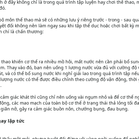
h ở đây không chỉ là trong quá trình tập luyện hay chơi thể thao, 
đó.
ộ môn thể thao mà sẽ có những lưu ý riêng trước - trong - sau qu
uyệt đối không nên làm ngay sau khi tập thể dục hoặc chơi bất kỳ 
 chí là chấn thương:
 thao khiến cơ thể ra nhiều mồ hôi, mất nước nên cần phải bổ su
i lầm. Thay vào đó, bạn nên uống 1 lượng nước vừa đủ với cường độ
, và có thể bổ sung nước khi nghỉ giải lao trong quá trình tập nếu
 lượng nước có thể được điều chỉnh theo cường độ vận động, thời 
.
 cảm giác khát thì cũng chỉ nên uống vài ngụm nhỏ và để cơ thể n
 động, các mao mạch của toàn bộ cơ thể ở trạng thái thả lỏng tối đ
ị giãn nở, gây ra cảm giác buồn nôn, chướng bụng, đau bụng.
gay lập tức
ẽ thấy mệt mỏi, nhưng tuyệt đối đừng vội vàng ngồi xuống để nghỉ