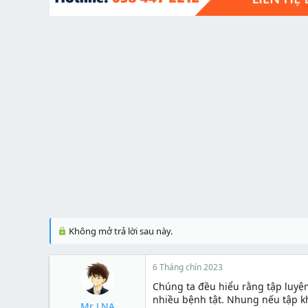
t
e
r
Không mở trả lời sau này.
6 Tháng chín 2023
Chúng ta đều hiểu rằng tập luyện
nhiều bệnh tật. Nhung nếu tập k
Mr LNA