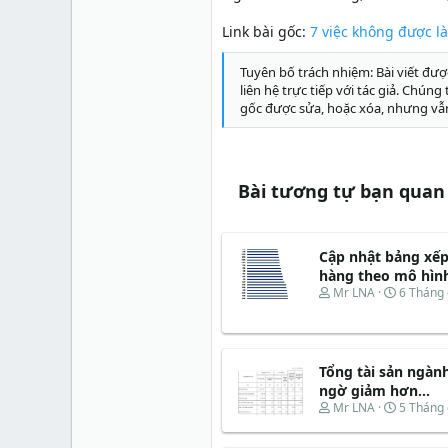
Link bài gốc:
7 việc không được l
Tuyên bố trách nhiệm: Bài viết đượ
liên hệ trực tiếp với tác giả. Chún
gốc được sửa, hoặc xóa, nhưng vẫ
Bài tương tự bạn quan
Cập nhật bảng xế
hàng theo mô hìn
T
N
Mr LNA
6 Tháng 
h
g
r
à
e
y
a
b
Tổng tài sản ngàn
d
ắ
s
t
ngờ giảm hơn...
t
đ
T
N
Mr LNA
5 Tháng 
a
ầ
h
g
r
u
r
à