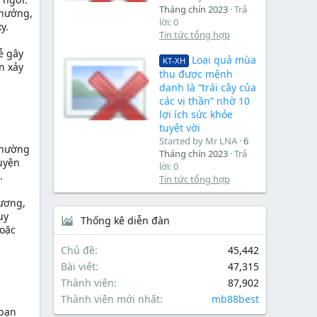
Tháng chín 2023
Trả
 hưởng,
lời: 0
y.
Tin tức tổng hợp
ễ gây
Loại quả mùa
KT-XH
n xảy
thu được mệnh
danh là “trái cây của
các vị thần” nhờ 10
lợi ích sức khỏe
tuyệt vời
Started by Mr LNA
6
 thường
Tháng chín 2023
Trả
luyện
lời: 0
.
Tin tức tổng hợp
xương,
uy
Thống kê diễn đàn
hoặc
Chủ đề
45,442
Bài viết
47,315
Thành viên
87,902
Thành viên mới nhất
mb88best
 bạn