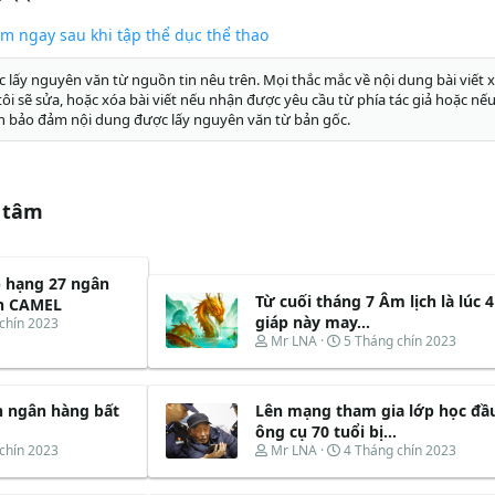
àm ngay sau khi tập thể dục thể thao
c lấy nguyên văn từ nguồn tin nêu trên. Mọi thắc mắc về nội dung bài viết x
g tôi sẽ sửa, hoặc xóa bài viết nếu nhận được yêu cầu từ phía tác giả hoặc nếu
n bảo đảm nội dung được lấy nguyên văn từ bản gốc.
 tâm
p hạng 27 ngân
Từ cuối tháng 7 Âm lịch là lúc 
h CAMEL
giáp này may...
chín 2023
T
N
Mr LNA
5 Tháng chín 2023
h
g
r
à
e
y
h ngân hàng bất
Lên mạng tham gia lớp học đầu
a
b
d
ắ
ông cụ 70 tuổi bị...
s
t
T
N
chín 2023
Mr LNA
4 Tháng chín 2023
t
đ
h
g
a
ầ
r
à