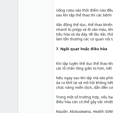
Uống rượu vào thời điểm nào đều
sau khi tập thể thao thì các bện
Vận động thể dục, thể thao khiến 
nhanh bị polyp và đi vào máu, k
tiêu hóa và dạ dày. Về lâu dài, t
làm tổn thương các cơ quan nội t
7. Ngồi quạt hoặc điều hòa
Khi tập luyện thể dục thể thao k
các lỗ chân lông giãn to hơn, tiế
Nếu ngay sau khi tập mà vào phòn
da co khít lại và mồ hôi không tiế
chức năng miễn dịch, dẫn đến cơ 
Trong một số trường hợp, nếu bạ
điều hòa còn có thể gây sốc nhiệ
Nguồn: Aboluowang, Health GVM