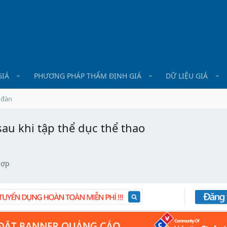
GIÁ
PHƯƠNG PHÁP THẨM ĐỊNH GIÁ
DỮ LIỆU GIÁ
 đàn
au khi tập thể dục thể thao
hợp