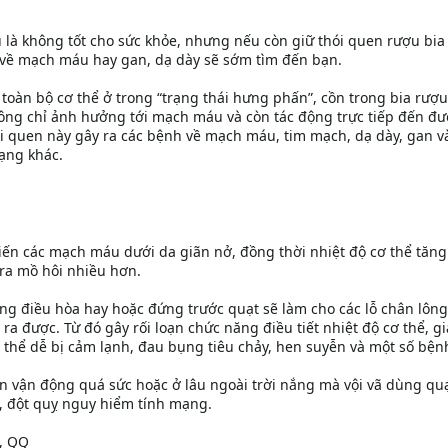
 là không tốt cho sức khỏe, nhưng nếu còn giữ thói quen rượu bia
h về mạch máu hay gan, dạ dày sẽ sớm tìm đến bạn.
toàn bộ cơ thể ở trong “trạng thái hưng phấn”, cồn trong bia rượu
hông chỉ ảnh hưởng tới mạch máu và còn tác động trực tiếp đến đ
hói quen này gây ra các bệnh về mạch máu, tim mạch, dạ dày, gan và
ạng khác.
hiến các mạch máu dưới da giãn nở, đồng thời nhiệt độ cơ thể tăng
t ra mồ hôi nhiều hơn.
g điều hòa hay hoặc đứng trước quạt sẽ làm cho các lỗ chân lông
t ra được. Từ đó gây rối loạn chức năng điều tiết nhiệt độ cơ thể, g
thể dễ bị cảm lạnh, đau bụng tiêu chảy, hen suyễn và một số bện
n vận động quá sức hoặc ở lâu ngoài trời nắng mà vội vã dùng qu
t, đột quỵ nguy hiểm tính mạng.
, QQ