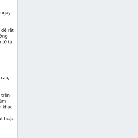
 ngay
 dễ rất
ường
 từ từ
 cao,
 trên
iảm
h khác.
ạt hoặc