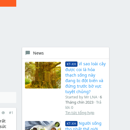
News
Vì sao loài cây
KT-XH
được coi là hóa
thạch sống này
đang bị đột biến và
đứng trước bờ vực
tuyệt chủng?
Started by Mr LNA
6
Tháng chín 2023
Trả
lời: 0
Tin tức tổng hợp
#1
rất
Người sống
KT-XH
 sức
thọ nhất thế giới