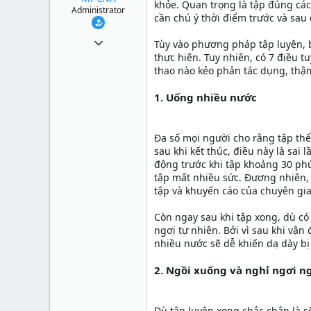
khỏe. Quan trọng là tập đúng các
Administrator
cần chú ý thời điểm trước và sau 
1 Tháng mười một 2010
Tùy vào phương pháp tập luyện, b
thực hiện. Tuy nhiên, có 7 điều t
49,065
thao nào kẻo phản tác dụng, thậm
13
1. Uống nhiều nước
38
Đa số mọi người cho rằng tập thể
sau khi kết thúc, điều này là sa
động trước khi tập khoảng 30 phút
tập mất nhiều sức. Đương nhiên,
tập và khuyến cáo của chuyên gia
Còn ngay sau khi tập xong, dù có
ngơi tự nhiên. Bởi vì sau khi vận
nhiều nước sẽ dễ khiến dạ dày b
2. Ngồi xuống và nghỉ ngơi n
Dù tập luyện xong chắc chắn là s