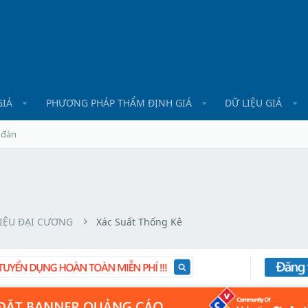
GIÁ
PHƯƠNG PHÁP THẨM ĐỊNH GIÁ
DỮ LIỆU GIÁ
 đàn
LIỆU ĐẠI CƯƠNG
Xác Suất Thống Kê