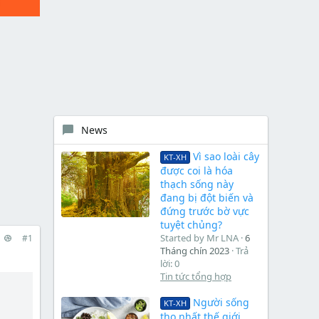
News
Vì sao loài cây
KT-XH
được coi là hóa
thạch sống này
đang bị đột biến và
đứng trước bờ vực
tuyệt chủng?
Started by Mr LNA
6
#1
Tháng chín 2023
Trả
lời: 0
Tin tức tổng hợp
Người sống
KT-XH
thọ nhất thế giới