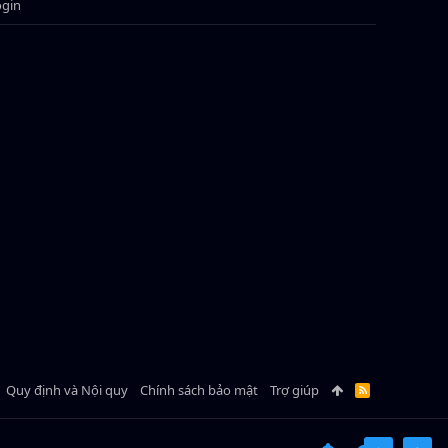
ogin
Quy định và Nội quy
Chính sách bảo mật
Trợ giúp
R
S
S