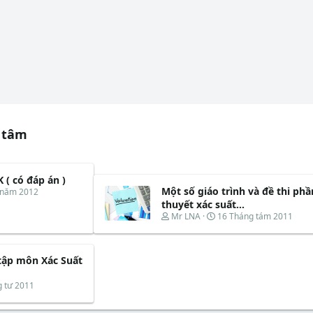
 tâm
 ( có đáp án )
Một số giáo trình và đề thi phần
 năm 2012
thuyết xác suất...
T
N
Mr LNA
16 Tháng tám 2011
h
g
r
à
e
y
 tập môn Xác Suất
a
b
d
ắ
s
t
 tư 2011
t
đ
a
ầ