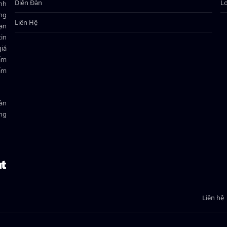
Diễn Đàn
L
ành
ông
Liên Hệ
bạn
in
giá
hẩm
hẩm
oàn
ồng
Liên hệ