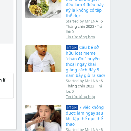
đều làm 4 điều này:
Kỳ lạ không có tập
thể dục
Started by Mr LNA
6
Tháng chín 2023
Trả
lời: 0
Tin tức tổng hợp
Cậu bé sở
KT-XH
hữu loạt meme
"chán đời" huyền
thoại ngày khai
giảng cách đây 5
năm bây giờ ra sao?
 lí
Started by Mr LNA
6
Tháng chín 2023
Trả
lời: 0
Tin tức tổng hợp
7 việc không
KT-XH
được làm ngay sau
khi tập thể dục thể
thao
Started by Mr LNA
6