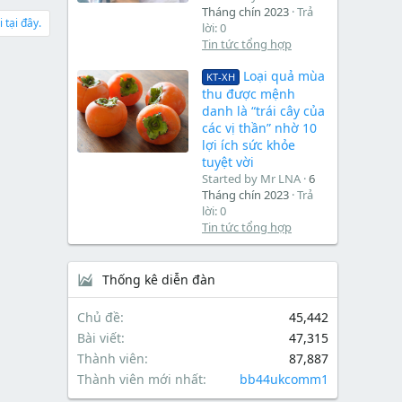
Tháng chín 2023
Trả
 tại đây.
lời: 0
Tin tức tổng hợp
Loại quả mùa
KT-XH
thu được mệnh
danh là “trái cây của
các vị thần” nhờ 10
lợi ích sức khỏe
tuyệt vời
Started by Mr LNA
6
Tháng chín 2023
Trả
lời: 0
Tin tức tổng hợp
Thống kê diễn đàn
Chủ đề
45,442
Bài viết
47,315
Thành viên
87,887
Thành viên mới nhất
bb44ukcomm1