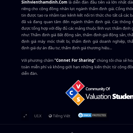
Sinhvienthamdinh.Com
là diễn đàn đầu tiên và lớn nhất d
riêng cho cộng đồng nhân lực ngành
thẩm định giá
. Cổng th
tin được tạo ra nhằm tạo kênh kết nối tri thức cho tất cả các 
đã và đang quan tâm đến ngành thẩm định giá. Các thông t
được tổng hợp với đầy đủ các mảng thuộc lĩnh vực thẩm định 
như: Thẩm định giá Bất động sản, thẩm định giá động sản, t
định giá máy móc thiết bị, thẩm định giá doanh nghiệp, t
định giá dự án đầu tư, thẩm định giá thương hiệu...
Với phương châm
"Connet For Sharing"
chúng tôi chia sẻ h
toàn miễn phí và không giới hạn những kiến thức từ cộng đ
diễn đàn.
UI.X
Tiếng Việt