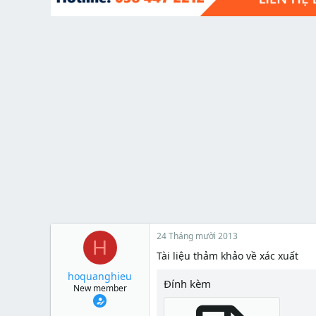
t
e
r
24 Tháng mười 2013
H
Tài liệu thảm khảo về xác xuất
hoquanghieu
Đính kèm
New member