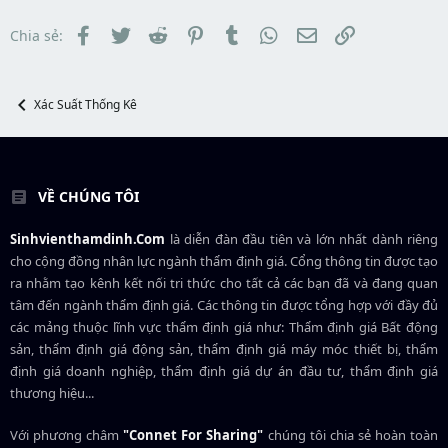
s
t
t
đ
Facebook
Twitter
Reddit
Pinterest
Tumblr
WhatsApp
Email
Link
Chia sẻ:
a
ầ
r
u
t
e
Xác Suất Thống Kê
r
VỀ CHÚNG TÔI
Sinhvienthamdinh.Com
là diễn đàn đầu tiên và lớn nhất dành riêng
cho cộng đồng nhân lực ngành
thẩm định giá
. Cổng thông tin được tạo
ra nhằm tạo kênh kết nối tri thức cho tất cả các bạn đã và đang quan
tâm đến ngành thẩm định giá. Các thông tin được tổng hợp với đầy đủ
các mảng thuộc lĩnh vực thẩm định giá như: Thẩm định giá Bất động
sản, thẩm định giá động sản, thẩm định giá máy móc thiết bị, thẩm
định giá doanh nghiệp, thẩm định giá dự án đầu tư, thẩm định giá
thương hiệu...
Với phương châm
"Connet For Sharing"
chúng tôi chia sẻ hoàn toàn