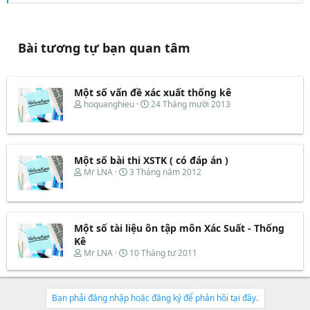
Bài tương tự bạn quan tâm
Một số vấn đề xác xuất thống kê
T
N
hoquanghieu
24 Tháng mười 2013
h
g
r
à
e
y
a
b
d
ắ
Một số bài thi XSTK ( có đáp án )
s
t
T
N
Mr LNA
3 Tháng năm 2012
t
đ
h
g
a
ầ
r
à
r
u
e
y
t
a
b
e
d
ắ
Một số tài liệu ôn tập môn Xác Suất - Thống
r
s
t
Kê
t
đ
T
N
Mr LNA
10 Tháng tư 2011
a
ầ
h
g
r
u
r
à
t
e
y
e
a
b
Bạn phải đăng nhập hoặc đăng ký để phản hồi tại đây.
r
d
ắ