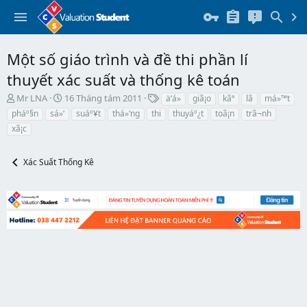
Một số giáo trình và đề thi phần lí
thuyết xác suất và thống kê toán
T
N
T
Mr LNA
16 Tháng tám 2011
ä‘á»
giã¡o
kãª
lã­
má»™t
h
g
h
pháº§n
sá»‘
suáº¥t
thá»‘ng
thi
thuyáº¿t
toã¡n
trã¬nh
r
à
ẻ
xã¡c
e
y
a
b
d
ắ
Xác Suất Thống Kê
s
t
t
đ
a
ầ
r
u
t
e
r