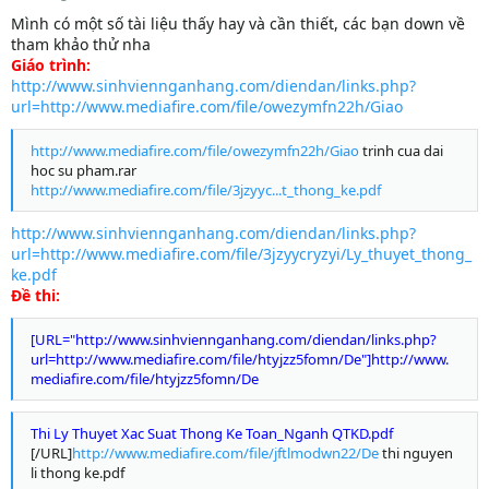
Mình có một số tài liệu thấy hay và cần thiết, các bạn down về
tham khảo thử nha
Giáo trình:
http://www.sinhviennganhang.com/diendan/links.php?
url=http://www.mediafire.com/file/owezymfn22h/Giao
http://www.mediafire.com/file/owezymfn22h/Giao
trinh cua dai
hoc su pham.rar
http://www.mediafire.com/file/3jzyyc...t_thong_ke.pdf
http://www.sinhviennganhang.com/diendan/links.php?
url=http://www.mediafire.com/file/3jzyycryzyi/Ly_thuyet_thong_
ke.pdf
Đề thi:
[URL="http://www.sinhviennganhang.com/diendan/links.php?
url=http://www.mediafire.com/file/htyjzz5fomn/De"]http://www.
mediafire.com/file/htyjzz5fomn/De
Thi Ly Thuyet Xac Suat Thong Ke Toan_Nganh QTKD.pdf
[/URL]
http://www.mediafire.com/file/jftlmodwn22/De
thi nguyen
li thong ke.pdf