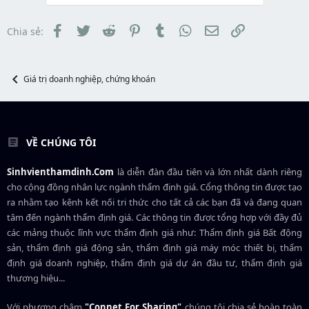
Facebook
Twitter
Reddit
Pinterest
Tumblr
WhatsApp
Email
Link
Chia sẻ:
Giá trị doanh nghiệp, chứng khoán
VỀ CHÚNG TÔI
Sinhvienthamdinh.Com
là diễn đàn đầu tiên và lớn nhất dành riêng
cho cộng đồng nhân lực ngành
thẩm định giá
. Cổng thông tin được tạo
ra nhằm tạo kênh kết nối tri thức cho tất cả các bạn đã và đang quan
tâm đến ngành thẩm định giá. Các thông tin được tổng hợp với đầy đủ
các mảng thuộc lĩnh vực thẩm định giá như: Thẩm định giá Bất động
sản, thẩm định giá động sản, thẩm định giá máy móc thiết bị, thẩm
định giá doanh nghiệp, thẩm định giá dự án đầu tư, thẩm định giá
thương hiệu...
Với phương châm
"Connet For Sharing"
chúng tôi chia sẻ hoàn toàn