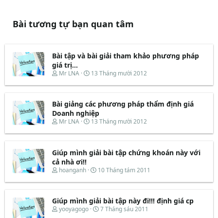
Bài tương tự bạn quan tâm
Bài tập và bài giải tham khảo phương pháp
giá trị...
T
N
Mr LNA
13 Tháng mười 2012
h
g
r
à
e
y
Bài giảng các phương pháp thẩm định giá
a
b
d
ắ
Doanh nghiệp
s
t
T
N
Mr LNA
13 Tháng mười 2012
t
đ
h
g
a
ầ
r
à
r
u
e
y
t
Giúp mình giải bài tập chứng khoán này với
a
b
e
d
ắ
cả nhà ơi!!
r
s
t
T
N
hoanganh
10 Tháng tám 2011
t
đ
h
g
a
ầ
r
à
r
u
e
y
t
Giúp mình giải bài tập này đi!!! định giá cp
a
b
e
d
ắ
T
N
yooyagogo
7 Tháng sáu 2011
r
s
t
h
g