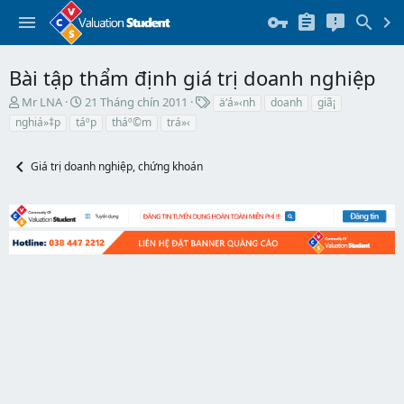
Bài tập thẩm định giá trị doanh nghiệp
T
N
T
Mr LNA
21 Tháng chín 2011
ä‘á»‹nh
doanh
giã¡
h
g
h
nghiá»‡p
táº­p
tháº©m
trá»‹
r
à
ẻ
e
y
a
b
Giá trị doanh nghiệp, chứng khoán
d
ắ
s
t
t
đ
a
ầ
r
u
t
e
r