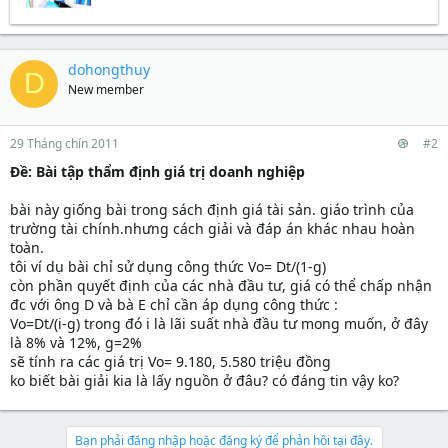
t
đ
r
à
a
ầ
e
y
r
u
a
b
t
d
ắ
dohongthuy
D
e
s
t
New member
r
t
đ
a
ầ
r
u
t
29 Tháng chín 2011
#2
e
Ðề: Bài tập thẩm định giá trị doanh nghiệp
r
bài này giống bài trong sách định giá tài sản. giáo trình của
trường tài chính.nhưng cách giải và đáp án khác nhau hoàn
toàn.
tôi ví dụ bài chỉ sử dụng công thức Vo= Dt/(1-g)
còn phần quyết định của các nhà đầu tư, giá có thể chấp nhận
đc với ông D và bà E chỉ cần áp dụng công thức :
Vo=Dt/(i-g) trong đó i là lãi suất nhà đầu tư mong muốn, ở đây
là 8% và 12%, g=2%
sẽ tính ra các giá trị Vo= 9.180, 5.580 triệu đồng
ko biết bài giải kia là lấy nguồn ở đâu? có đáng tin vậy ko?
Bạn phải đăng nhập hoặc đăng ký để phản hồi tại đây.