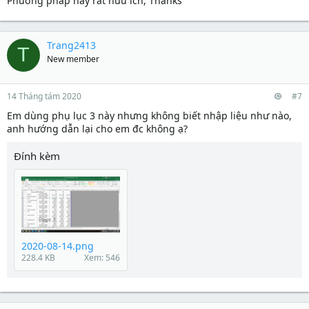
Phương pháp này rất hữu ích, Thanks
Trang2413
T
New member
14 Tháng tám 2020
#7
Em dùng phụ lục 3 này nhưng không biết nhập liệu như nào,
anh hướng dẫn lại cho em đc không ạ?
Đính kèm
2020-08-14.png
228.4 KB
Xem: 546