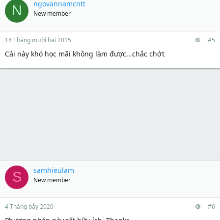
ngovannamcntt
N
New member
18 Tháng mười hai 2015
#5
Cái này khó học mãi không làm được...chắc chớt
samhieulam
S
New member
4 Tháng bảy 2020
#6