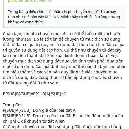
poisoner_2610 đã viết:
Trong bảng điều chỉnh có phần chi phí chuyển mục đích cái này
tính như thế nào vậy MR LNA. Mình thấy có nhiều ô trống nhưng
không có công thức.
Chào bạn, chi phí chuyển mục đích có thể hiểu một cách ước
lượng như sau: Đó là số tiền để chuyển từ mục đích sử dụng
đất từ đất có giá trị quyền sử dụng đất thấp hơn lên đất có giá
trị quyền sử đụng đất cao hơn. Cụ thể như chuyển từ đất cây
lâu năm lên thành đất Sản xuất kinh doanh hoặc đất ở. Việc
chuyển mục đích sử dụng đất đưa vào tính toán phải dựa trên
một số giả định. Các giả định này như thế nào thì bạn cần phải
tìm hiểu thêm về các văn bản quy định về việc chuyển mục
đích sử dụng đất. Công thức cơ bản ấp dụng cho việc chuyển
từ đất A sang đất B như sau:
P
[SUB]B[/SUB]=
P
[SUB]A[/SUB]+
C
Trong đó:
P[SUB]A[/SUB]: Đơn giá của loại đất A
P[SUB]B[/SUB]: Đơn giá của loại đất B sau khi đóng một khoản
chi phí C để chuyển từ đất A lên
C: Chi phí chuyển mục đích sử dụng đất, được ước tính bằng