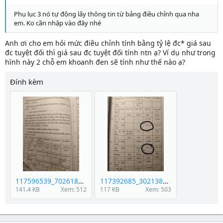
Phụ lục 3 nó tự động lấy thông tin từ bảng điều chỉnh qua nha
em. Ko cần nhập vào đây nhé
Anh ơi cho em hỏi mức điều chỉnh tính bằng tỷ lệ đc* giá sau
đc tuyệt đối thì giá sau đc tuyệt đối tính ntn ạ? Ví dụ như trong
hình này 2 chỗ em khoanh đen sẽ tính như thế nào ạ?
Đính kèm
117596539_702618227252103_2680431398998137037_n.jpg
117392685_302138927558762_3110536317169368757_n.jpg
141.4 KB
Xem: 512
117 KB
Xem: 503