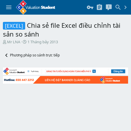
Chia sẻ file Excel điều chỉnh tài
[EXCEL]
sản so sánh
T
N
Mr LNA
1 Tháng bảy 2013
h
g
r
à
Phương pháp so sánh trực tiếp
e
y
a
b
d
ắ
s
t
t
đ
a
ầ
r
u
t
e
r