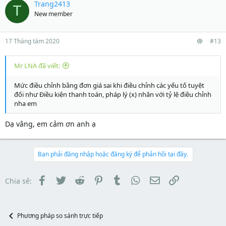
Trang2413
T
New member
17 Tháng tám 2020
#13
Mr LNA đã viết:
Mức điều chỉnh bằng đơn giá sai khi điều chỉnh các yếu tố tuyệt
đối như Điều kiện thanh toán, pháp lý (x) nhân với tỷ lệ điều chỉnh
nha em
Dạ vâng, em cảm ơn anh ạ
Bạn phải đăng nhập hoặc đăng ký để phản hồi tại đây.
Facebook
Twitter
Reddit
Pinterest
Tumblr
WhatsApp
Email
Link
Chia sẻ:
Phương pháp so sánh trực tiếp