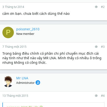
r
u
t
3 Tháng tư 2014
#2
e
cảm ơn bạn. chưa biết cách dùng thế nào
r
poisoner_2610
P
New member
7 Tháng một 2015
#3
Trong bảng điều chỉnh có phần chi phí chuyển mục đích cái
này tính như thế nào vậy MR LNA. Mình thấy có nhiều ô trống
nhưng không có công thức.
Mr LNA
Administrator
13 Tháng một 2015
#4