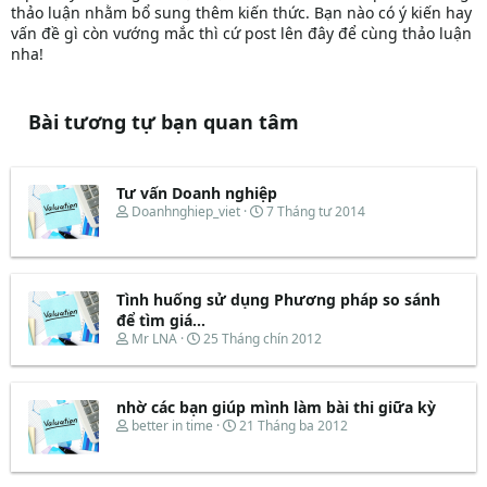
thảo luận nhằm bổ sung thêm kiến thức. Bạn nào có ý kiến hay
vấn đề gì còn vướng mắc thì cứ post lên đây để cùng thảo luận
nha!
Bài tương tự bạn quan tâm
Tư vấn Doanh nghiệp
T
N
Doanhnghiep_viet
7 Tháng tư 2014
h
g
r
à
e
y
a
b
d
ắ
Tình huống sử dụng Phương pháp so sánh
s
t
để tìm giá...
t
đ
T
N
Mr LNA
25 Tháng chín 2012
a
ầ
h
g
r
u
r
à
t
e
y
e
nhờ các bạn giúp mình làm bài thi giữa kỳ
a
b
r
d
ắ
T
N
better in time
21 Tháng ba 2012
s
t
h
g
t
đ
r
à
a
ầ
e
y