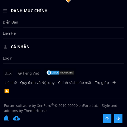
DANH MỤC CHÍNH
Diễn Đàn
Liên Hệ
CÁ NHÂN
Login
UI.X
Tiếng Việt
Liên hệ
Quy định và Nội quy
Chính sách bảo mật
Trợ giúp
R
S
S
®
Forum software by XenForo
© 2010-2020 XenForo Ltd.
|
Style and
add-ons by ThemeHouse
BÊN TRÊN
BOT