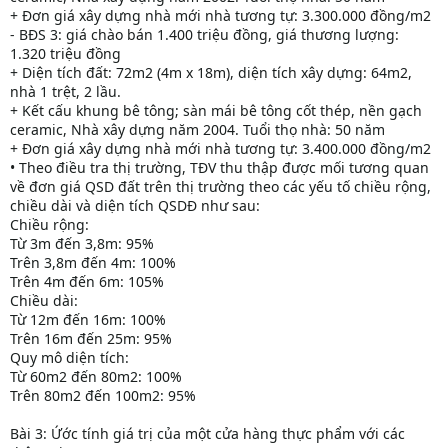
+ Đơn giá xây dựng nhà mới nhà tương tự: 3.300.000 đồng/m2
- BĐS 3: giá chào bán 1.400 triệu đồng, giá thương lượng:
1.320 triệu đồng
+ Diện tích đất: 72m2 (4m x 18m), diện tích xây dựng: 64m2,
nhà 1 trệt, 2 lầu.
+ Kết cấu khung bê tông; sàn mái bê tông cốt thép, nền gạch
ceramic, Nhà xây dựng năm 2004. Tuổi thọ nhà: 50 năm
+ Đơn giá xây dựng nhà mới nhà tương tự: 3.400.000 đồng/m2
• Theo điều tra thị trường, TĐV thu thập được mối tương quan
về đơn giá QSD đất trên thị trường theo các yếu tố chiều rộng,
chiều dài và diện tích QSDĐ như sau:
Chiều rộng:
Từ 3m đến 3,8m: 95%
Trên 3,8m đến 4m: 100%
Trên 4m đến 6m: 105%
Chiều dài:
Từ 12m đến 16m: 100%
Trên 16m đến 25m: 95%
Quy mô diện tích:
Từ 60m2 đến 80m2: 100%
Trên 80m2 đến 100m2: 95%
Bài 3: Ứớc tính giá trị của một cửa hàng thực phẩm với các