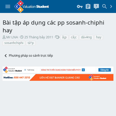
Bài tập áp dụng các pp sosanh-chiphi
hay
T
N
T
Mr LNA
25 Tháng bảy 2011
ã¡p
cã¡c
dá»¥ng
hay
h
g
h
sosanhchiphi
táº­p
r
à
ẻ
e
y
a
b
Phương pháp so sánh trực tiếp
d
ắ
s
t
t
đ
a
ầ
r
u
t
e
r