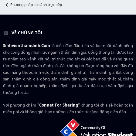
r
Phương pháp so sánh trực tiếp
VỀ CHÚNG TÔI
Sinhvienthamdinh.Com
là diễn đàn đầu tiên và lớn nhất dành riêng
cho cộng đồng nhân lực ngành
thẩm định giá
. Cổng thông tin được tạo
ra nhằm tạo kênh kết nối tri thức cho tất cả các bạn đã và đang quan
tâm đến ngành thẩm định giá. Các thông tin được tổng hợp với đầy đủ
các mảng thuộc lĩnh vực thẩm định giá như: Thẩm định giá Bất động
sản, thẩm định giá động sản, thẩm định giá máy móc thiết bị, thẩm
định giá doanh nghiệp, thẩm định giá dự án đầu tư, thẩm định giá
thương hiệu...
Với phương châm
"Connet For Sharing"
chúng tôi chia sẻ hoàn toàn
miễn phí và không giới hạn những kiến thức từ cộng đồng diễn đàn.