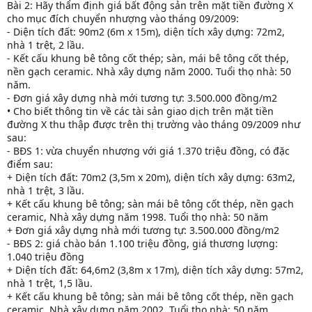
Bài 2: Hãy thẩm định giá bất động sản trên mặt tiền đường X
cho mục đích chuyển nhượng vào tháng 09/2009:
- Diện tích đất: 90m2 (6m x 15m), diện tích xây dựng: 72m2,
nhà 1 trệt, 2 lầu.
- Kết cấu khung bê tông cốt thép; sàn, mái bê tông cốt thép,
nền gạch ceramic. Nhà xây dựng năm 2000. Tuổi thọ nhà: 50
năm.
- Đơn giá xây dựng nhà mới tương tự: 3.500.000 đồng/m2
• Cho biết thông tin về các tài sản giao dịch trên mặt tiền
đường X thu thập được trên thị trường vào tháng 09/2009 như
sau:
- BĐS 1: vừa chuyển nhượng với giá 1.370 triệu đồng, có đặc
điểm sau:
+ Diện tích đất: 70m2 (3,5m x 20m), diện tích xây dựng: 63m2,
nhà 1 trệt, 3 lầu.
+ Kết cấu khung bê tông; sàn mái bê tông cốt thép, nền gạch
ceramic, Nhà xây dựng năm 1998. Tuổi thọ nhà: 50 năm
+ Đơn giá xây dựng nhà mới tương tự: 3.500.000 đồng/m2
- BĐS 2: giá chào bán 1.100 triệu đồng, giá thương lượng:
1.040 triệu đồng
+ Diện tích đất: 64,6m2 (3,8m x 17m), diện tích xây dựng: 57m2,
nhà 1 trệt, 1,5 lầu.
+ Kết cấu khung bê tông; sàn mái bê tông cốt thép, nền gạch
ceramic, Nhà xây dựng năm 2002. Tuổi thọ nhà: 50 năm