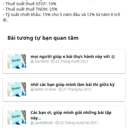
- Thuế suất thuế GTGT: 10%
- Thuế suất thuế TNDN: 25%
- Tỷ suất chiết khấu: 15% cho 5 năm đầu và 12% từ năm 6 trở
đi.
Bài tương tự bạn quan tâm
mọi người giúp e bài thực hành này với :((
T
N
star9xhd
22 Tháng mười 2012
h
g
r
à
e
y
a
b
d
ắ
nhờ các bạn giúp mình làm bài thi giữa kỳ
s
t
T
N
better in time
21 Tháng ba 2012
t
đ
h
g
a
ầ
r
à
r
u
e
y
t
a
b
e
d
ắ
Các bạn ơi, giúp mình giải những bài tập
r
s
t
này...
t
đ
T
N
oanhdthubt
22 Tháng mười hai 2011
a
ầ
h
g