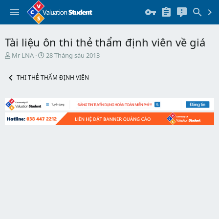
Tài liệu ôn thi thẻ thẩm định viên về giá
T
N
Mr LNA
28 Tháng sáu 2013
h
g
r
à
THI THẺ THẨM ĐỊNH VIÊN
e
y
a
b
d
ắ
s
t
t
đ
a
ầ
r
u
t
e
r