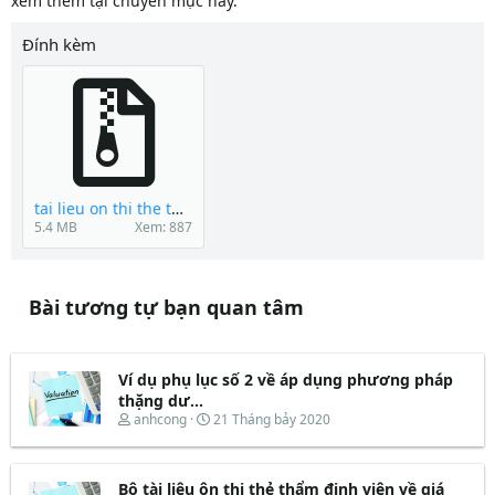
xem thêm tại chuyên mục này.
Đính kèm
tai lieu on thi the tham dinh vien ve gia 1.rar
5.4 MB
Xem: 887
Bài tương tự bạn quan tâm
Ví dụ phụ lục số 2 về áp dụng phương pháp
thặng dư...
T
N
anhcong
21 Tháng bảy 2020
h
g
r
à
e
y
Bộ tài liệu ôn thi thẻ thẩm định viên về giá
a
b