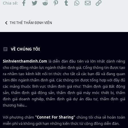
Facebook
Twitter
Reddit
Pinterest
Tumblr
WhatsApp
Email
Link
Chia sẻ:
THI THẺ THẨM ĐỊNH VIÊN
VỀ CHÚNG TÔI
Sinhvienthamdinh.Com
là diễn đàn đầu tiên và lớn nhất dành riêng
cho cộng đồng nhân lực ngành
thẩm định giá
. Cổng thông tin được tạo
ra nhằm tạo kênh kết nối tri thức cho tất cả các bạn đã và đang quan
tâm đến ngành thẩm định giá. Các thông tin được tổng hợp với đầy đủ
các mảng thuộc lĩnh vực thẩm định giá như: Thẩm định giá Bất động
sản, thẩm định giá động sản, thẩm định giá máy móc thiết bị, thẩm
định giá doanh nghiệp, thẩm định giá dự án đầu tư, thẩm định giá
thương hiệu...
Với phương châm
"Connet For Sharing"
chúng tôi chia sẻ hoàn toàn
miễn phí và không giới hạn những kiến thức từ cộng đồng diễn đàn.