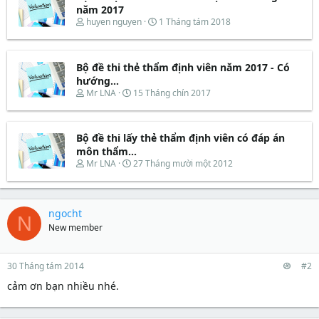
d
ắ
năm 2017
s
t
T
N
huyen nguyen
1 Tháng tám 2018
t
đ
h
g
a
ầ
r
à
r
u
e
y
t
Bộ đề thi thẻ thẩm định viên năm 2017 - Có
a
b
e
d
ắ
hướng...
r
s
t
T
N
Mr LNA
15 Tháng chín 2017
t
đ
h
g
a
ầ
r
à
r
u
e
y
t
Bộ đề thi lấy thẻ thẩm định viên có đáp án
a
b
e
d
ắ
môn thẩm...
r
s
t
T
N
Mr LNA
27 Tháng mười một 2012
t
đ
h
g
a
ầ
r
à
r
u
e
y
t
a
b
ngocht
e
N
d
ắ
New member
r
s
t
t
đ
a
ầ
r
u
30 Tháng tám 2014
#2
t
cảm ơn bạn nhiều nhé.
e
r