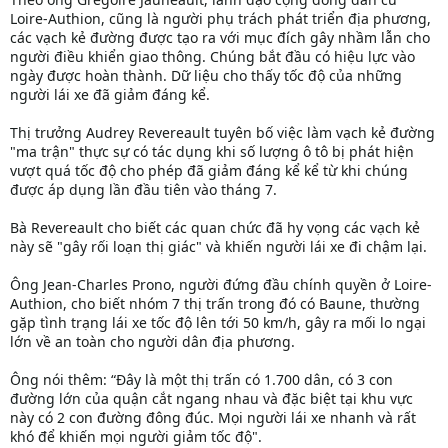
Loire-Authion, cũng là người phụ trách phát triển địa phương,
các vạch kẻ đường được tạo ra với mục đích gây nhầm lẫn cho
người điều khiển giao thông. Chúng bắt đầu có hiệu lực vào
ngày được hoàn thành. Dữ liệu cho thấy tốc độ của những
người lái xe đã giảm đáng kể.
Thị trưởng Audrey Revereault tuyên bố việc làm vạch kẻ đường
"ma trận" thực sự có tác dụng khi số lượng ô tô bị phát hiện
vượt quá tốc độ cho phép đã giảm đáng kể kể từ khi chúng
được áp dụng lần đầu tiên vào tháng 7.
Bà Revereault cho biết các quan chức đã hy vọng các vạch kẻ
này sẽ "gây rối loạn thị giác" và khiến người lái xe đi chậm lại.
Ông Jean-Charles Prono, người đứng đầu chính quyền ở Loire-
Authion, cho biết nhóm 7 thị trấn trong đó có Baune, thường
gặp tình trạng lái xe tốc độ lên tới 50 km/h, gây ra mối lo ngại
lớn về an toàn cho người dân địa phương.
Ông nói thêm: “Đây là một thị trấn có 1.700 dân, có 3 con
đường lớn của quận cắt ngang nhau và đặc biệt tại khu vực
này có 2 con đường đông đúc. Mọi người lái xe nhanh và rất
khó để khiến mọi người giảm tốc độ".