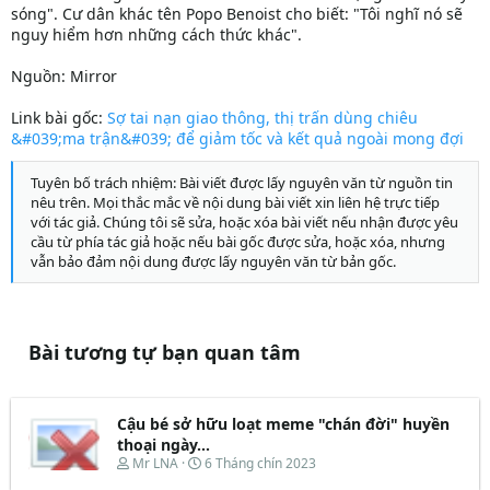
sóng". Cư dân khác tên Popo Benoist cho biết: "Tôi nghĩ nó sẽ
nguy hiểm hơn những cách thức khác".
Nguồn: Mirror
Link bài gốc:
Sợ tai nạn giao thông, thị trấn dùng chiêu
&#039;ma trận&#039; để giảm tốc và kết quả ngoài mong đợi
Tuyên bố trách nhiệm: Bài viết được lấy nguyên văn từ nguồn tin
nêu trên. Mọi thắc mắc về nội dung bài viết xin liên hệ trực tiếp
với tác giả. Chúng tôi sẽ sửa, hoặc xóa bài viết nếu nhận được yêu
cầu từ phía tác giả hoặc nếu bài gốc được sửa, hoặc xóa, nhưng
vẫn bảo đảm nội dung được lấy nguyên văn từ bản gốc.
Bài tương tự bạn quan tâm
Cậu bé sở hữu loạt meme "chán đời" huyền
thoại ngày...
T
N
Mr LNA
6 Tháng chín 2023
h
g