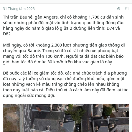
31 Tháng tám 2023
#1
Thị trấn Bauné, gần Angers, chỉ có khoảng 1.700 cư dân sinh
sống nhưng phải đối mặt với tình trạng giao thông đông đúc
hàng ngày do nằm ở giao lộ giữa 2 đường liên tỉnh: D74 và
D82.
Mỗi ngày, có tới khoảng 2.300 lượt phương tiện giao thông di
chuyển qua Bauné. Trong số đó có rất nhiều xe phóng bạt
mạng với tốc độ trên 100 km/h. Người ta đã đặt các biển báo
giới hạn tốc độ ở mức 30 km/h trên khu vực giao lộ này.
Để buộc các lái xe giảm tốc độ, các nhà chức trách địa phương
đã nảy ra ý tưởng sử dụng vạch kẻ đường khó hiểu, gồm một
loạt những vạch kẻ màu trắng chồng chéo lên nhau không
theo quy luật nào cả. Điều thú vị là cách làm này đã đem lại tác
dụng ngoài sức mong đợi.