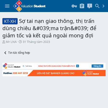
Sợ tai nạn giao thông, thị trấn
KT-XH
dùng chiêu &#039;ma trận&#039; để
giảm tốc và kết quả ngoài mong đợi
T
N
Mr LNA
31 Tháng tám 2023
h
g
r
à
Tin tức tổng hợp
e
y
a
b
d
ắ
s
t
t
đ
a
ầ
r
u
t
e
r