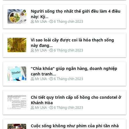
r
à
e
y
Người sống thọ nhất thế giới đều làm 4 điều
a
b
d
ắ
này: Kỳ...
s
t
T
N
Mr LNA
6 Tháng chín 2023
t
đ
h
g
a
ầ
r
à
r
u
e
y
t
Vì sao loài cây được coi là hóa thạch sống
a
b
e
d
ắ
này đang...
r
s
t
T
N
Mr LNA
6 Tháng chín 2023
t
đ
h
g
a
ầ
r
à
r
u
e
y
t
"Chìa khóa" giúp ngân hàng, doanh nghiệp
a
b
e
d
ắ
cạnh tranh...
r
s
t
T
N
Mr LNA
6 Tháng chín 2023
t
đ
h
g
a
ầ
r
à
r
u
e
y
t
Chi tiết quy trình cấp sổ hồng cho condotel ở
a
b
e
d
ắ
Khánh Hòa
r
s
t
T
N
Mr LNA
6 Tháng chín 2023
t
đ
h
g
a
ầ
r
à
r
u
e
y
t
Cuộc sống không như phim của phi tần nhà
a
b