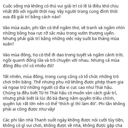
Cuộc sống mà không có thú vui giải trí có lẽ là điều khó chịu
nhất đối với người thời nay. Vậy người trong cung đình thời
xưa đã giải trí bằng cách nào?
Vào mùa xuân, phi tần có thể ngâm thơ, vẽ tranh và ngắm nhìn
những bông hoa rực rỡ sắc màu trong vườn thượng uyển.
Nhưng phải giải trí bằng những việc này suốt ba tháng mùa
xuân?
Vào mùa đông, họ có thể đi dạo trong tuyết và ngắm cảnh trời,
ngồi quanh đống lửa và trò chuyện với nhau. Nhưng cả mùa
đông đều chỉ có nhiêu đó?
Tất nhiên, mùa đông, trong cung cũng có tổ chức những trò
chơi trên băng. Thế nhưng phụ nữ không được phép tham gia
và ngoại trừ những người có địa vị cực cao như Thái hậu.
Chúng ta đều biết Từ Hi Thái hậu có muôn vàn cách giải trí,
nhưng phải biết là lúc đó bà đang nắm quyền triều chính,
quyền lực rất lớn nên có thể “thích gì thì làm đó”. Phi tần không
phải ai cũng được như vậy!
Các phi tần nhà Thanh suốt ngày không được nói cười tùy tiện,
không có gì vui chơi, không được về nhà, không được gặp cha