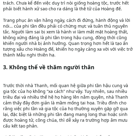
trách. Chưa kể đến việc duy trì nòi giống hoàng tộc, trước hết
phải biết hành xử sao cho ra dáng là thê tử của Hoàng đế.
Trang phục ăn vận hằng ngày, cách đi đứng, hành động và lời
nói… của phi tần đều phải có chừng mực và tuân thủ nguyên
tắc. Người làm sai bị xem là hành vi làm mất mặt hoàng thất,
không xứng đáng là phi tần trong hậu cung, đồng thời cũng
khiến người nhà bị ảnh hưởng. Quan trọng hơn hết là tạo ấn
tượng xấu cho Hoàng đế, khiến họ ngày càng xa vời với việc trở
thành Mẫu nghi thiên hạ.
3. Không thể về thăm người thân
Trước thời nhà Thanh, mối quan hệ giữa phi tần hậu cung và
gia tộc của họ không “xa cách” như vậy. Tuy nhiên, sau nhiều
triều đại và nhiều thế hệ họ hàng lên nắm quyền, nhà Thanh
cảm thấy đây đơn giản là mầm mống tai họa. Triều đình cho
rằng việc phi tần và gia tộc của họ thường xuyên gặp gỡ qua
lại, đặc biệt là những phi tần đang mang long thai hoặc sinh
được hoàng tử, công chúa, thì dễ xảy ra trường hợp âm mưu
cấu kết tạo phản.