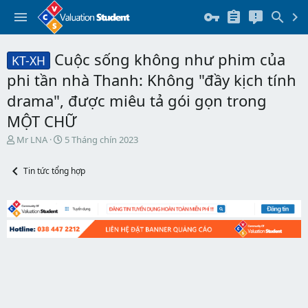
Cuộc sống không như phim của
KT-XH
phi tần nhà Thanh: Không "đầy kịch tính
drama", được miêu tả gói gọn trong
MỘT CHỮ
T
N
Mr LNA
5 Tháng chín 2023
h
g
r
à
Tin tức tổng hợp
e
y
a
b
d
ắ
s
t
t
đ
a
ầ
r
u
t
e
r