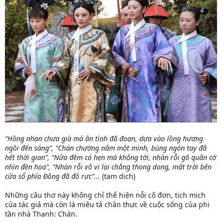
“Hồng nhan chưa già mà ân tình đã đoạn, dựa vào lồng hương
ngồi đến sáng”, “Chán chường nằm một mình, búng ngón tay đã
hết thời gian”, “Nửa đêm có hẹn mà không tới, nhàn rỗi gõ quân cờ
nhìn đèn hoa”, “Nhàn rỗi vô vị lại chẳng thong dong, mặt trời bên
cửa sổ phía Đông đã đỏ rực”...
(tạm dịch)
Những câu thơ này không chỉ thể hiện nỗi cô đơn, tịch mịch
của tác giả mà còn là miêu tả chân thực về cuộc sống của phi
tần nhà Thanh: Chán.