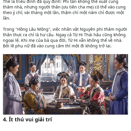
Thế là triều đình đã quy định: Phi tần không thể xuất cung
thăm nhà, nhưng người thân (ưu tiên cha mẹ) có thể vào cung
theo ý chỉ; vài tháng một lần, thậm chí một năm chỉ được một
lần.
Trong "Hồng Lâu Mộng", việc nhân vật Nguyên phi thăm người
thân thực ra chỉ là hư cấu. Ngay cả Từ Hi Thái hậu cũng không
ngoại lệ. Khi mẹ của bà qua đời, Từ Hi vẫn không thể về nhà.
Bởi lẽ phụ nữ đã vào cung cấm thì một đi không trở lại.
4. Ít thú vui giải trí