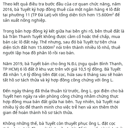
Theo kết quả điều tra bước đầu của cơ quan chức năng, năm
2016, bà Tuyết ký hợp đồng thuê của một ngân hàng 4 lô đất
tại phường 11 (TP Đà Lạt) với tổng diện tích hơn 15.600m² để
sản xuất nông nghiệp.
Trong bản hợp đồng ký kết giữa hai bên ghi rõ, bên thuê đất là
bà Trần Thanh Tuyết không được cầm cố hoặc thế chấp, mua
bán các lô đất này. Thế nhưng, sau đó bà Tuyết tự tiện chia
diện tích đất hơn 15.600m² nói trên thành nhiều lô nhỏ, thuê
người lập họa đồ phân lô rồi rao bán.
Năm 2019, bà Tuyết bán cho ông N.Đ.L (ngụ quận Bình Thạnh,
TP HCM) 6 lô đất ở khu vực trên với giá 10,5 tỷ đồng. Bà Tuyết
đã nhận 1,4 tỷ đồng tiền đặt cọc, hứa sau 6 tháng sau sẽ hoàn
tất hồ sơ tách thửa và ký hợp đồng công chứng với ông L.
Đến ngày tháng đã thỏa thuận từ trước, ông L. gọi điện cho bà
Tuyết hẹn ngày ra văn phòng công chứng nhằm chứng thực
hợp đồng mua bán đất giữa hai bên. Tuy nhiên, bà Tuyết nại
nhiều lý do để thanh minh cho việc trễ hẹn và xin thêm thời
gian để hoàn thành hồ sơ tách thửa.
Không những thế, bà Tuyết còn thuyết phục ông L. đặt cọc