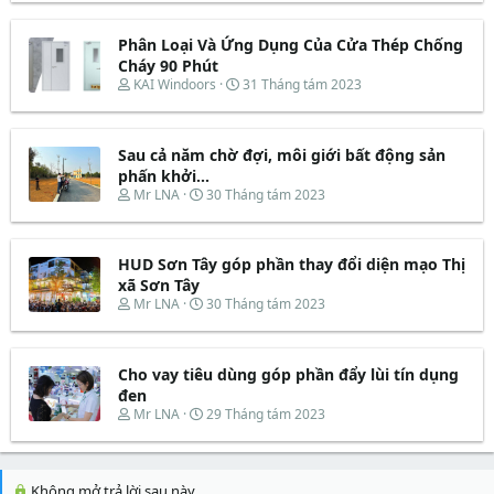
a
ầ
r
à
r
u
e
y
t
Phân Loại Và Ứng Dụng Của Cửa Thép Chống
a
b
e
d
ắ
Cháy 90 Phút
r
s
t
T
N
KAI Windoors
31 Tháng tám 2023
t
đ
h
g
a
ầ
r
à
r
u
e
y
t
Sau cả năm chờ đợi, môi giới bất động sản
a
b
e
d
ắ
phấn khởi...
r
s
t
T
N
Mr LNA
30 Tháng tám 2023
t
đ
h
g
a
ầ
r
à
r
u
e
y
t
HUD Sơn Tây góp phần thay đổi diện mạo Thị
a
b
e
d
ắ
xã Sơn Tây
r
s
t
T
N
Mr LNA
30 Tháng tám 2023
t
đ
h
g
a
ầ
r
à
r
u
e
y
t
Cho vay tiêu dùng góp phần đẩy lùi tín dụng
a
b
e
d
ắ
đen
r
s
t
T
N
Mr LNA
29 Tháng tám 2023
t
đ
h
g
a
ầ
r
à
r
u
e
y
t
a
b
Không mở trả lời sau này.