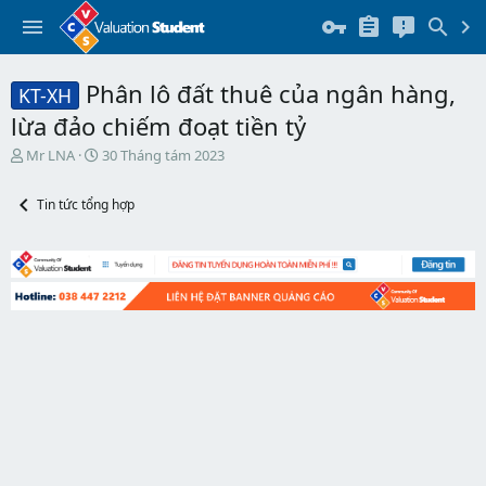
Phân lô đất thuê của ngân hàng,
KT-XH
lừa đảo chiếm đoạt tiền tỷ
T
N
Mr LNA
30 Tháng tám 2023
h
g
r
à
Tin tức tổng hợp
e
y
a
b
d
ắ
s
t
t
đ
a
ầ
r
u
t
e
r