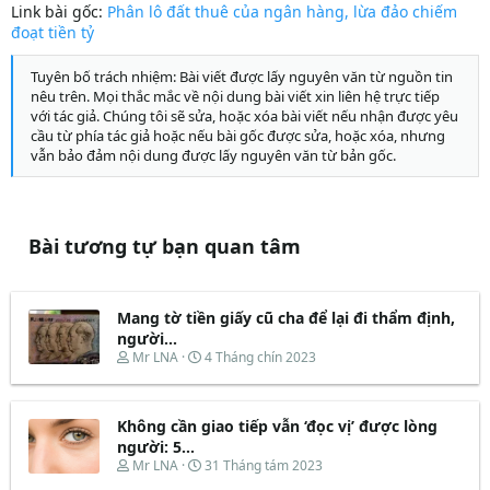
Link bài gốc:
Phân lô đất thuê của ngân hàng, lừa đảo chiếm
đoạt tiền tỷ
Tuyên bố trách nhiệm: Bài viết được lấy nguyên văn từ nguồn tin
nêu trên. Mọi thắc mắc về nội dung bài viết xin liên hệ trực tiếp
với tác giả. Chúng tôi sẽ sửa, hoặc xóa bài viết nếu nhận được yêu
cầu từ phía tác giả hoặc nếu bài gốc được sửa, hoặc xóa, nhưng
vẫn bảo đảm nội dung được lấy nguyên văn từ bản gốc.
Bài tương tự bạn quan tâm
Mang tờ tiền giấy cũ cha để lại đi thẩm định,
người...
T
N
Mr LNA
4 Tháng chín 2023
h
g
r
à
e
y
Không cần giao tiếp vẫn ‘đọc vị’ được lòng
a
b
d
ắ
người: 5...
s
t
T
N
Mr LNA
31 Tháng tám 2023
t
đ
h
g