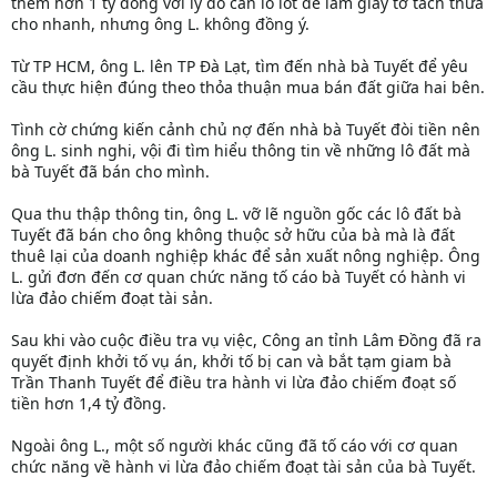
thêm hơn 1 tỷ đồng với lý do cần lo lót để làm giấy tờ tách thửa
cho nhanh, nhưng ông L. không đồng ý.
Từ TP HCM, ông L. lên TP Đà Lạt, tìm đến nhà bà Tuyết để yêu
cầu thực hiện đúng theo thỏa thuận mua bán đất giữa hai bên.
Tình cờ chứng kiến cảnh chủ nợ đến nhà bà Tuyết đòi tiền nên
ông L. sinh nghi, vội đi tìm hiểu thông tin về những lô đất mà
bà Tuyết đã bán cho mình.
Qua thu thập thông tin, ông L. vỡ lẽ nguồn gốc các lô đất bà
Tuyết đã bán cho ông không thuộc sở hữu của bà mà là đất
thuê lại của doanh nghiệp khác để sản xuất nông nghiệp. Ông
L. gửi đơn đến cơ quan chức năng tố cáo bà Tuyết có hành vi
lừa đảo chiếm đoạt tài sản.
Sau khi vào cuộc điều tra vụ việc, Công an tỉnh Lâm Đồng đã ra
quyết định khởi tố vụ án, khởi tố bị can và bắt tạm giam bà
Trần Thanh Tuyết để điều tra hành vi lừa đảo chiếm đoạt số
tiền hơn 1,4 tỷ đồng.
Ngoài ông L., một số người khác cũng đã tố cáo với cơ quan
chức năng về hành vi lừa đảo chiếm đoạt tài sản của bà Tuyết.