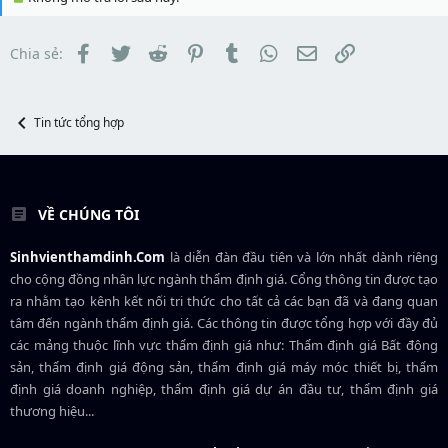
e
d
ắ
r
s
t
t
đ
Facebook
Twitter
Reddit
Pinterest
Tumblr
WhatsApp
Email
Link
Chia sẻ:
a
ầ
r
u
t
e
r
Tin tức tổng hợp
VỀ CHÚNG TÔI
Sinhvienthamdinh.Com
là diễn đàn đầu tiên và lớn nhất dành riêng
cho cộng đồng nhân lực ngành
thẩm định giá
. Cổng thông tin được tạo
ra nhằm tạo kênh kết nối tri thức cho tất cả các bạn đã và đang quan
tâm đến ngành thẩm định giá. Các thông tin được tổng hợp với đầy đủ
các mảng thuộc lĩnh vực thẩm định giá như: Thẩm định giá Bất động
sản, thẩm định giá động sản, thẩm định giá máy móc thiết bị, thẩm
định giá doanh nghiệp, thẩm định giá dự án đầu tư, thẩm định giá
thương hiệu...