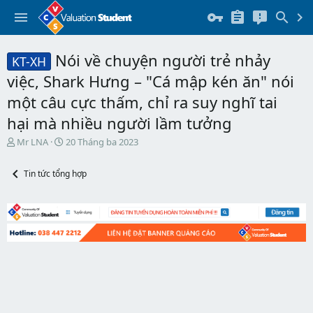
Nói về chuyện người trẻ nhảy
KT-XH
việc, Shark Hưng – "Cá mập kén ăn" nói
một câu cực thấm, chỉ ra suy nghĩ tai
hại mà nhiều người lầm tưởng
T
N
Mr LNA
20 Tháng ba 2023
h
g
r
à
Tin tức tổng hợp
e
y
a
b
d
ắ
s
t
t
đ
a
ầ
r
u
t
e
r