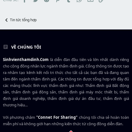
r
u
t
e
r
Tin tức tổng hợp
VỀ CHÚNG TÔI
Sinhvienthamdinh.Com
là diễn đàn đầu tiên và lớn nhất dành riêng
cho cộng đồng nhân lực ngành
thẩm định giá
. Cổng thông tin được tạo
ra nhằm tạo kênh kết nối tri thức cho tất cả các bạn đã và đang quan
tâm đến ngành thẩm định giá. Các thông tin được tổng hợp với đầy đủ
các mảng thuộc lĩnh vực thẩm định giá như: Thẩm định giá Bất động
sản, thẩm định giá động sản, thẩm định giá máy móc thiết bị, thẩm
định giá doanh nghiệp, thẩm định giá dự án đầu tư, thẩm định giá
thương hiệu...
Với phương châm
"Connet For Sharing"
chúng tôi chia sẻ hoàn toàn
miễn phí và không giới hạn những kiến thức từ cộng đồng diễn đàn.