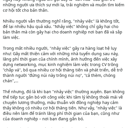
những người ưa thích sự mới lạ, trải nghiệm và muốn tìm kiếm
cơ hội tốt cho bản thân.
Nhiều người vẫn thường nghĩ rằng, "nhảy việc" là không tốt,
để lại nhiều hậu quả xấu. "Nhảy việc" không chỉ gây hại cho
bản thân mà còn gây hại cho doanh nghiệp nơi bạn đã và sắp
làm việc.
Trong mắt nhiều người, "nhảy việc" gây ra hàng loạt hệ lụy
như: Gây mất thiện cảm với những nhà tuyển dụng sau này,
lãng phí thời gian của chính mình, ảnh hưởng đến việc xây
dựng networking, mục kinh nghiệm làm việc trong CV trông
"chắp vá", bỏ qua nhiều cơ hội thăng tiến và phát triển, dễ trở
thành người "đứng núi này trông núi nọ", "cả thèm, chóng
chán",…
Thế nhưng, đó là khi bạn "nhảy việc" thường xuyên. Bạn không
thể tiếp tục gắn bó với công việc khi tâm lý không thoải mái về
chuyện lương thưởng, mâu thuẫn với đồng nghiệp hay cảm
thấy không có nhiều cơ hội thăng tiến. Như vậy, "nhảy việc" là
điều nên làm để tránh lãng phí thời gian của bạn, cũng như
của doanh nghiệp – nơi bạn đang gắn bó.