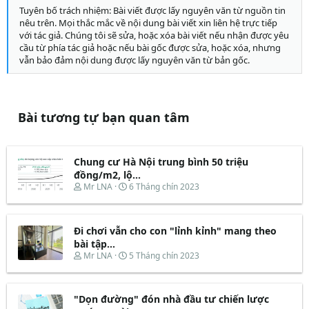
Tuyên bố trách nhiệm: Bài viết được lấy nguyên văn từ nguồn tin
nêu trên. Mọi thắc mắc về nội dung bài viết xin liên hệ trực tiếp
với tác giả. Chúng tôi sẽ sửa, hoặc xóa bài viết nếu nhận được yêu
cầu từ phía tác giả hoặc nếu bài gốc được sửa, hoặc xóa, nhưng
vẫn bảo đảm nội dung được lấy nguyên văn từ bản gốc.
Bài tương tự bạn quan tâm
Chung cư Hà Nội trung bình 50 triệu
đồng/m2, lộ...
T
N
Mr LNA
6 Tháng chín 2023
h
g
r
à
e
y
Đi chơi vẫn cho con "lỉnh kỉnh" mang theo
a
b
d
ắ
bài tập...
s
t
T
N
Mr LNA
5 Tháng chín 2023
t
đ
h
g
a
ầ
r
à
r
u
e
y
t
"Dọn đường" đón nhà đầu tư chiến lược
a
b
e