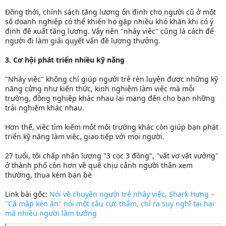
Đồng thời, chính sách tăng lương ổn định cho người cũ ở một
số doanh nghiệp có thể khiến họ gặp nhiều khó khăn khi có ý
định đề xuất tăng lương. Vậy nên "nhảy việc" cũng là cách để
người đi làm giải quyết vấn đề lương thưởng.
3. Cơ hội phát triển nhiều kỹ năng
"Nhảy việc" không chỉ giúp người trẻ rèn luyện được những kỹ
năng cứng như kiến thức, kinh nghiệm làm việc mà mỗi
trường, đồng nghiệp khác nhau lại mang đến cho bạn những
trải nghiệm khác nhau.
Hơn thế, việc tìm kiếm một môi trường khác còn giúp bạn phát
triển kỹ năng làm việc, giao tiếp với mọi người.
27 tuổi, tôi chấp nhận lương "3 cọc 3 đồng", "vất vơ vất vưởng"
ở thành phố còn hơn về quê chịu cảnh người thân xem
thường, thua kém bạn bè
Link bài gốc:
Nói về chuyện người trẻ nhảy việc, Shark Hưng –
"Cá mập kén ăn" nói một câu cực thấm, chỉ ra suy nghĩ tai hại
mà nhiều người lầm tưởng