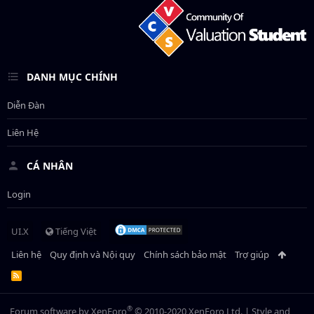
DANH MỤC CHÍNH
Diễn Đàn
Liên Hệ
CÁ NHÂN
Login
UI.X
Tiếng Việt
Liên hệ
Quy định và Nội quy
Chính sách bảo mật
Trợ giúp
R
S
S
®
Forum software by XenForo
© 2010-2020 XenForo Ltd.
|
Style and