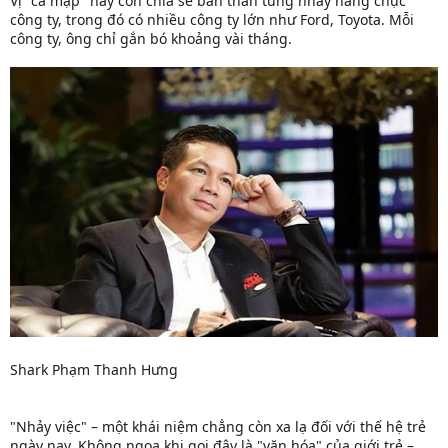
Vị "cá mập" này còn chia sẻ bản thân từng nhảy hàng chục
công ty, trong đó có nhiều công ty lớn như Ford, Toyota. Mỗi
công ty, ông chỉ gắn bó khoảng vài tháng.
Shark Phạm Thanh Hưng
"Nhảy việc" – một khái niệm chẳng còn xa lạ đối với thế hệ trẻ
ngày nay. Không ngoa khi gọi đây là "văn hóa" của giới trẻ –