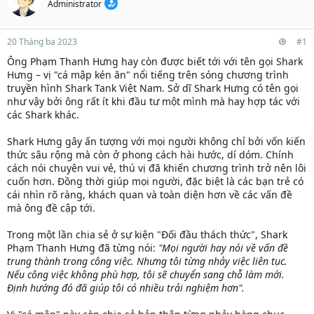
Administrator
20 Tháng ba 2023
#1
Ông Phạm Thanh Hưng hay còn được biết tới với tên gọi Shark
Hưng – vị "cá mập kén ăn" nổi tiếng trên sóng chương trình
truyền hình Shark Tank Việt Nam. Sở dĩ Shark Hưng có tên gọi
như vậy bởi ông rất ít khi đầu tư một mình mà hay hợp tác với
các Shark khác.
Shark Hưng gây ấn tượng với mọi người không chỉ bởi vốn kiến
thức sâu rộng mà còn ở phong cách hài hước, dí dóm. Chính
cách nói chuyện vui vẻ, thú vị đã khiến chương trình trở nên lôi
cuốn hơn. Đồng thời giúp mọi người, đặc biệt là các bạn trẻ có
cái nhìn rõ ràng, khách quan và toàn diện hơn về các vấn đề
mà ông đề cập tới.
Trong một lần chia sẻ ở sự kiện "Đối đầu thách thức", Shark
Phạm Thanh Hưng đã từng nói:
"Mọi người hay nói về vấn đề
trung thành trong công việc. Nhưng tôi từng nhảy việc liên tục.
Nếu công việc không phù hợp, tôi sẽ chuyển sang chỗ làm mới.
Định hướng đó đã giúp tôi có nhiều trải nghiệm hơn".