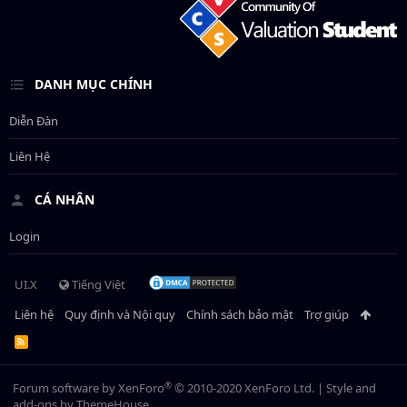
DANH MỤC CHÍNH
Diễn Đàn
Liên Hệ
CÁ NHÂN
Login
UI.X
Tiếng Việt
Liên hệ
Quy định và Nội quy
Chính sách bảo mật
Trợ giúp
R
S
S
®
Forum software by XenForo
© 2010-2020 XenForo Ltd.
|
Style and
add-ons by ThemeHouse