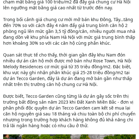
chạm mặt bằng giá 100 triệu/m2 đã đẩy giá chung cư Hà Nội
lên ngưỡng mặt bằng giá cao nhất từ trước đến nay.
Trong bối cảnh giá chung cư mới mở bán khu Đông, Tây…tăng
đến 70% so với cách đây 4 năm đẩy giá trung bình căn hộ 2
phòng ngủ lên mức gần 3,5 tỷ đồng/căn, nhiều người mua nhà
đang dồn về khu phía Nam Hà Nội với mức giá trung bình thấp
hơn khoảng 30% so với các căn hộ cùng phân khúc.
Quan sát thực tế cho thấy, thời gian gần đây khu Nam đón
nhiều dự án căn hộ mới được mở bán như Rose Town, Hà Nội
Melody Residences cơ mức giá từ 35 triệu đồng/m2. Đặc biệt,
khu vực này ghi nhận phân khúc giá 25-28 triệu đồng/m2 tại
dự án Tecco Garden, đây là dự án đang mở bán gần như thấp
nhất trên thị trường căn hộ chung cư Hà Nội.
Được biết, Tecco Garden cũng từng là dự án gây sốc trên thị
trường bất động sản năm 2023 khi Đất Xanh Miền Bắc - đơn vị
phân phối độc quyền dự án Tecco Garden cam kết sẽ mua lại
căn hộ nguyên giá sau 18 tháng và chịu toàn bộ chi phí chuyển
nhượng trong trường hợp khách hàng không đủ khả năng chi
trả lãi ngân hàng hoặc có nhu cầu ở thử.