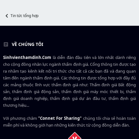
t
e
r
Tin tức tổng hợp
VỀ CHÚNG TÔI
Sinhvienthamdinh.Com
là diễn đàn đầu tiên và lớn nhất dành riêng
cho cộng đồng nhân lực ngành
thẩm định giá
. Cổng thông tin được tạo
ra nhằm tạo kênh kết nối tri thức cho tất cả các bạn đã và đang quan
tâm đến ngành thẩm định giá. Các thông tin được tổng hợp với đầy đủ
các mảng thuộc lĩnh vực thẩm định giá như: Thẩm định giá Bất động
sản, thẩm định giá động sản, thẩm định giá máy móc thiết bị, thẩm
định giá doanh nghiệp, thẩm định giá dự án đầu tư, thẩm định giá
thương hiệu...
Với phương châm
"Connet For Sharing"
chúng tôi chia sẻ hoàn toàn
miễn phí và không giới hạn những kiến thức từ cộng đồng diễn đàn.