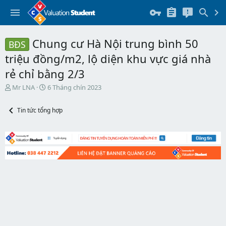
Chung cư Hà Nội trung bình 50
BĐS
triệu đồng/m2, lộ diện khu vực giá nhà
rẻ chỉ bằng 2/3
T
N
Mr LNA
6 Tháng chín 2023
h
g
r
à
Tin tức tổng hợp
e
y
a
b
d
ắ
s
t
t
đ
a
ầ
r
u
t
e
r