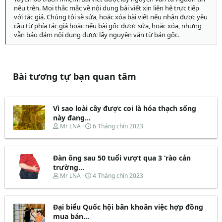
nêu trên. Mọi thắc mắc về nội dung bài viết xin liên hệ trực tiếp
với tác giả. Chúng tôi sẽ sửa, hoặc xóa bài viết nếu nhận được yêu
cầu từ phía tác giả hoặc nếu bài gốc được sửa, hoặc xóa, nhưng
vẫn bảo đảm nội dung được lấy nguyên văn từ bản gốc.
Bài tương tự bạn quan tâm
Vì sao loài cây được coi là hóa thạch sống
này đang...
T
N
Mr LNA
6 Tháng chín 2023
h
g
r
à
e
y
Đàn ông sau 50 tuổi vượt qua 3 ‘rào cản
a
b
d
ắ
trường...
s
t
T
N
Mr LNA
4 Tháng chín 2023
t
đ
h
g
a
ầ
r
à
r
u
e
y
t
Đại biểu Quốc hội băn khoăn việc hợp đồng
a
b
e
d
ắ
mua bán...
r