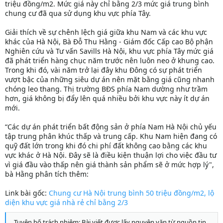
triệu đồng/m2. Mức giá này chỉ bằng 2/3 mức giá trung bình
chung cư đã qua sử dụng khu vực phía Tây.
Giải thích về sự chênh lệch giá giữa khu Nam và các khu vực
khác của Hà Nội, Bà Đỗ Thu Hằng - Giám đốc Cấp cao Bộ phận
Nghiên cứu và Tư vấn Savills Hà Nội, khu vực phía Tây mức giá
đã phát triển hàng chục năm trước nên luôn neo ở khung cao.
Trong khi đó, vài năm trở lại đây khu Đông có sự phát triển
vượt bậc của những siêu dự án nên mặt bằng giá cũng nhanh
chóng leo thang. Thị trường BĐS phía Nam dường như trầm
hơn, giá không bị đẩy lên quá nhiều bởi khu vực này ít dự án
mới.
“Các dự án phát triển bất động sản ở phía Nam Hà Nội chủ yếu
tập trung phân khúc thấp và trung cấp. Khu Nam hiện đang có
quỹ đất lớn trong khi đó chi phí đất không cao bằng các khu
vực khác ở Hà Nội. Đây sẽ là điều kiện thuận lợi cho việc đầu tư
vì giá đầu vào thấp nên giá thành sản phẩm sẽ ở mức hợp lý",
bà Hằng phân tích thêm:
Link bài gốc:
Chung cư Hà Nội trung bình 50 triệu đồng/m2, lộ
diện khu vực giá nhà rẻ chỉ bằng 2/3
Tuyên bố trách nhiệm: Bài viết được lấy nguyên văn từ nguồn tin