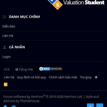
DANH MỤC CHÍNH
Diễn Đàn
Liên Hệ
CÁ NHÂN
Login
UI.X
Tiếng Việt
Liên hệ
Quy định và Nội quy
Chính sách bảo mật
Trợ giúp
R
S
S
®
Forum software by XenForo
© 2010-2020 XenForo Ltd.
|
Style and
add-ons by ThemeHouse