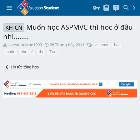
Muốn học ASPMVC thì hoc ở đâu
KH-CN
nhi........
T
N
T
saveyourtime1990
28 Tháng bảy 2011
aspmvc
học
h
g
h
muốn
nhi
ổ
thi
đầu
r
à
ẻ
e
y
a
b
Tin tức tổng hợp
d
ắ
s
t
t
đ
a
ầ
r
u
t
e
r