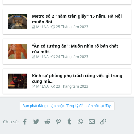
t
đ
h
g
a
ầ
r
à
r
u
e
y
t
Metro số 2 "nằm trên giấy" 15 năm, Hà Nội
a
b
e
d
ắ
muốn đội...
r
s
t
T
N
Mr LNA
25 Tháng tám 2023
t
đ
h
g
a
ầ
r
à
r
u
e
y
t
"Ăn có tướng ăn": Muốn nhìn rõ bản chất
a
b
e
d
ắ
của một...
r
s
t
T
N
Mr LNA
24 Tháng tám 2023
t
đ
h
g
a
ầ
r
à
r
u
e
y
t
Kính sự phòng phụ trách công việc gì trong
a
b
e
d
ắ
cung mà...
r
s
t
T
N
Mr LNA
23 Tháng tám 2023
t
đ
h
g
a
ầ
r
à
r
u
e
y
t
a
b
Bạn phải đăng nhập hoặc đăng ký để phản hồi tại đây.
e
d
ắ
r
s
t
t
đ
Facebook
Twitter
Reddit
Pinterest
Tumblr
WhatsApp
Email
Link
Chia sẻ:
a
ầ
r
u
t