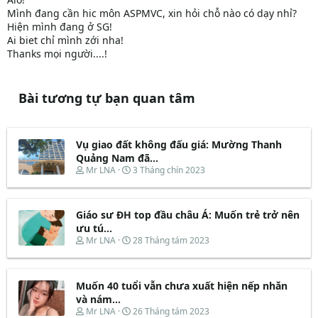
Mình đang cần hic môn ASPMVC, xin hỏi chỗ nào có dạy nhỉ?
Hiện mình đang ở SG!
Ai biet chỉ mình zới nha!
Thanks mọi người....!
Bài tương tự bạn quan tâm
Vụ giao đất không đấu giá: Mường Thanh
Quảng Nam đã...
T
N
Mr LNA
3 Tháng chín 2023
h
g
r
à
e
y
Giáo sư ĐH top đầu châu Á: Muốn trẻ trở nên
a
b
d
ắ
ưu tú...
s
t
T
N
Mr LNA
28 Tháng tám 2023
t
đ
h
g
a
ầ
r
à
r
u
e
y
t
Muốn 40 tuổi vẫn chưa xuất hiện nếp nhăn
a
b
e
d
ắ
và nám...
r
s
t
T
N
Mr LNA
26 Tháng tám 2023