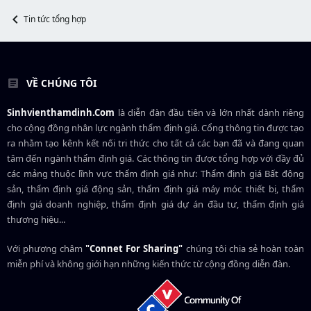
e
Tin tức tổng hợp
r
VỀ CHÚNG TÔI
Sinhvienthamdinh.Com
là diễn đàn đầu tiên và lớn nhất dành riêng
cho cộng đồng nhân lực ngành
thẩm định giá
. Cổng thông tin được tạo
ra nhằm tạo kênh kết nối tri thức cho tất cả các bạn đã và đang quan
tâm đến ngành thẩm định giá. Các thông tin được tổng hợp với đầy đủ
các mảng thuộc lĩnh vực thẩm định giá như: Thẩm định giá Bất động
sản, thẩm định giá động sản, thẩm định giá máy móc thiết bị, thẩm
định giá doanh nghiệp, thẩm định giá dự án đầu tư, thẩm định giá
thương hiệu...
Với phương châm
"Connet For Sharing"
chúng tôi chia sẻ hoàn toàn
miễn phí và không giới hạn những kiến thức từ cộng đồng diễn đàn.