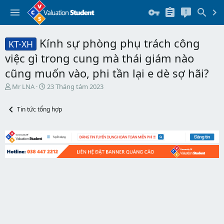
Kính sự phòng phụ trách công
KT-XH
việc gì trong cung mà thái giám nào
cũng muốn vào, phi tần lại e dè sợ hãi?
T
N
Mr LNA
23 Tháng tám 2023
h
g
r
à
Tin tức tổng hợp
e
y
a
b
d
ắ
s
t
t
đ
a
ầ
r
u
t
e
r