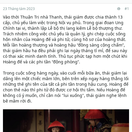
23 Tháng tám 2023
#1
Vào thời Thuận Trị nhà Thanh, thái giám được chia thành 13
cấp, chủ yếu làm việc trong Nội vụ phủ. Trong giai đoạn Ung
Chính tại vị, thành lập Lễ bộ thị lang kiêm Lễ bộ thượng thư.
Trách nhiệm công việc chủ yếu là quản lý, ghi chép cuộc sống
hôn nhân của Hoàng đế và phi tử, cùng hồ sơ của hoàng thất.
Mỗi lần hoàng thượng và hoàng hậu “đồng sàng cộng chẩm”,
thái giám hầu hạ đều phải ghi lại ngày tháng tỉ mỉ, để sau này
có thai xác minh danh tính. Thủ tục phức tạp hơn một chút khi
Hoàng đế và các phi tần “động phòng”.
Trong cuộc sống hàng ngày, vào cuối mỗi bữa ăn, thái giám lại
dâng lên một chiếc mâm lớn, bên trên xếp ngay hàng thẳng lối
những thẻ ghi tên của tất cả phi tần trong hậu cung. Hoàng đế
chọn thẻ nào thì phi tử đó được cơ hội thị tẩm. Nếu Hoàng đế
không có ý muốn, chỉ cần nói "lui xuống", thái giám nghe lệnh
bê mâm rời đi.