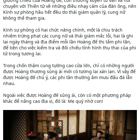
giường chiếu của Hoàng đế, còn thường xuyên tư vấn và hỏi
chuyện với Thiên tử về những điều nhạy cảm của đàn ông, nên
Kính sự phòng hầu hết đều do thái giám quản lý, cung nữ
không thể tham gia.
Kính sự phòng có hai chức năng chính, một là chịu trách
nhiệm trừng phạt các cung nữ và thái giám mắc lỗi, hai là ghi
lại ngày tháng và địa điểm mỗi lần Hoàng đế thị tẩm phi tần,
để tiện cho việc kiểm tra và đối chiếu tình hình thụ thai của phi
tử trong tương lai.
Trong chốn thâm cung tường cao cửa lớn, chỉ có những người
được Hoàng thượng sủng ái mới có tương lai xán lạn. Vì vậy để
được Hoàng đế chú ý, các phi tần thường âm mưu đấu đá lẫn
nhau.
Ngoài việc được Hoàng đế sủng ái, còn có một phương pháp
khác để nâng cao địa vị, đó là: Mẹ quý nhờ con!