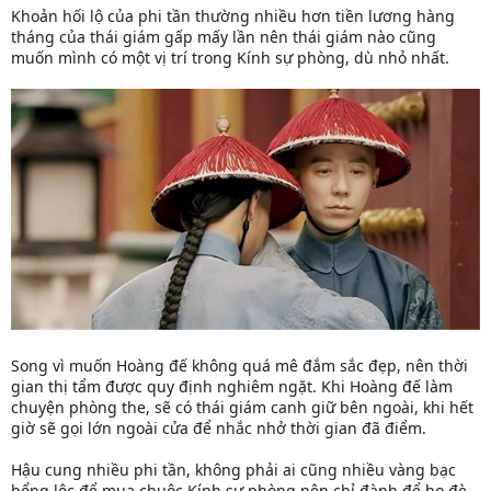
Khoản hối lộ của phi tần thường nhiều hơn tiền lương hàng
tháng của thái giám gấp mấy lần nên thái giám nào cũng
muốn mình có một vị trí trong Kính sự phòng, dù nhỏ nhất.
Song vì muốn Hoàng đế không quá mê đắm sắc đẹp, nên thời
gian thị tẩm được quy định nghiêm ngặt. Khi Hoàng đế làm
chuyện phòng the, sẽ có thái giám canh giữ bên ngoài, khi hết
giờ sẽ gọi lớn ngoài cửa để nhắc nhở thời gian đã điểm.
Hậu cung nhiều phi tần, không phải ai cũng nhiều vàng bạc
bổng lộc để mua chuộc Kính sự phòng nên chỉ đành để họ đè