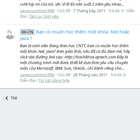
cười híp mí của nó. :ah: Vì lẽ đó nên suốt 2 năm yêu nhau...
saveyourtime1990
Chủ đề
7 Tháng bảy 2011
Trả lời: 0
Diễn
đàn:
Tâm sự tình yêu
Bạn có muốn học thêm một khóa .Net hoặc
KH-CN
Java ?
Bạn là sinh viên đang theo học CNTT, bạn có muốn học thêm
một khóa .Net, Java? Đơn giản thôi, nếu đã có đủ đam mê, hãy
click vào đường link sau: Http://bachkhoa-aptech.com Đây là
một chương trình mới được thiết kế dựa theo yêu cầu chuyên
môn của Microsoft, IBM, Sun, Oracle…chỉ dành riêng cho...
saveyourtime1990
Chủ đề
28 Tháng sáu 2011
Trả lời: 0
Diễn đàn:
Tin tức tổng hợp
Thẻ