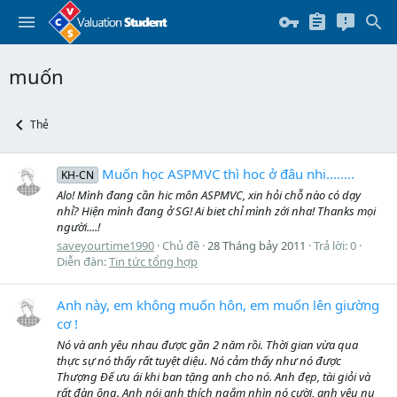
muốn
Thẻ
Muốn học ASPMVC thì hoc ở đâu nhi........
KH-CN
Alo! Mình đang cần hic môn ASPMVC, xin hỏi chỗ nào có dạy
nhỉ? Hiện mình đang ở SG! Ai biet chỉ mình zới nha! Thanks mọi
người....!
saveyourtime1990
Chủ đề
28 Tháng bảy 2011
Trả lời: 0
Diễn đàn:
Tin tức tổng hợp
Anh này, em không muốn hôn, em muốn lên giường
cơ !
Nó và anh yêu nhau được gần 2 năm rồi. Thời gian vừa qua
thực sự nó thấy rất tuyệt diệu. Nó cảm thấy như nó được
Thượng Đế ưu ái khi ban tặng anh cho nó. Anh đẹp, tài giỏi và
rất đàn ông. Anh nói anh thích ngắm nhìn nó cười, anh yêu nụ