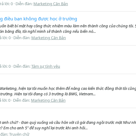
rả lời: 0
Diễn đàn:
Marketing Căn Bản
ững điều bạn không được học ở trường
muốn biết bí mật hay công thức nhiệm màu làm nên thành công của chúng tôi. Sự
án băng đĩa, tôi nghĩ mình sẽ thành công nếu biến nó...
ả lời: 0
Diễn đàn:
Marketing Căn Bản
ả lời: 0
Diễn đàn:
Tâm sự tình yêu
 Marketing, hiện tại tôi muốn học thêm để nâng cao kiến thức đồng thời tôi cũ
trường. Hiện tại tôi đang có 3 trường là BMG, Vietnam...
ả lời: 0
Diễn đàn:
Marketing Căn Bản
i anh chứ? - Đan quỳ xuống và cầu hôn với cô gái đang ngồi trước mặt Như nhữ
 Em cho anh 5" để suy nghĩ lại trước khi anh hối...
 đàn:
Truyện chữ