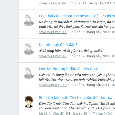
saveyourtime1990
Chủ đề
14 Tháng bảy 2011
T
Loạt bài của Richard Branson - Bài 1: Nh
Nhiều người hay hỏi tôi về thương hiệu Virgin, họ 
phát triển nó theo thời gian. Khi mới mở cửa hàng b
saveyourtime1990
Chủ đề
9 Tháng bảy 2011
Tr
Khi hôn tay để ở đâu?
Ai đã từng hôn trả lời giùm cái đi:big_smile:
saveyourtime1990
Chủ đề
7 Tháng bảy 2011
Tr
Học Marketing ở đâu là hiệu quả?
Hiện tại, tôi đang là sinh viên năm 3 chuyên ngành
hội việc làm nhằm có thêm kinh nghiệm trước khi ra 
saveyourtime1990
Chủ đề
4 Tháng sáu 2011
Tr
Em sẽ ở bên anh đến hết cuộc đời mình...
Đêm đấy là một đêm định mệnh... 7 p.m: - Em sẽ cướ
cầu hôn ngọt ngào. Chelsea mỉm cười: - Are you sure?
Mr LNA
Chủ đề
9 Tháng tư 2011
Trả lời: 0
Diễn