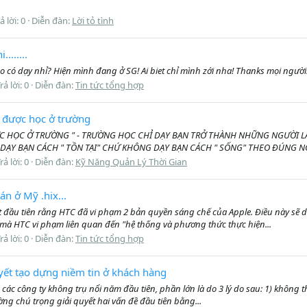
ả lời: 0
Diễn đàn:
Lời tỏ tình
......
có dạy nhỉ? Hiện mình đang ở SG! Ai biet chỉ mình zới nha! Thanks mọi người..
rả lời: 0
Diễn đàn:
Tin tức tổng hợp
 được học ở trường
ƯỢC HỌC Ở TRƯỜNG " - TRƯỜNG HỌC CHỈ DẠY BẠN TRỞ THÀNH NHỮNG NGƯỜI 
DẠY BẠN CÁCH " TỒN TẠI" CHỨ KHÔNG DẠY BẠN CÁCH " SỐNG" THEO ĐÚNG NGHĨ
rả lời: 0
Diễn đàn:
Kỹ Năng Quản Lý Thời Gian
n ở Mỹ .hix...
t đầu tiên rằng HTC đã vi phạm 2 bản quyền sáng chế của Apple. Điều này s
 mà HTC vi phạm liên quan đến "hệ thống và phương thức thực hiện...
rả lời: 0
Diễn đàn:
Tin tức tổng hợp
uyết tạo dựng niềm tin ở khách hàng
các công ty không trụ nổi năm đầu tiên, phần lớn là do 3 lý do sau: 1) không 
ường chú trọng giải quyết hai vấn đề đầu tiên bằng...