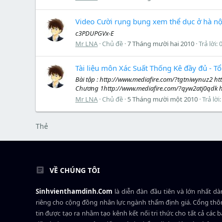
Video Cười rụng bụng xem thể dục ở hà nộ
c3PDUPGVx-E
Mr LNA
Chủ đề
7 Tháng mười hai 2010
Trả lời: 
Tài liệu môn Xác Suất Thống Kê đầy đủ - 
Bài tập : http://www.mediafire.com/?tgtniwynuz2 h
Chương 1http://www.mediafire.com/?qyw2atj0qdk 
Mr LNA
Chủ đề
5 Tháng mười một 2010
Trả lời:
Thẻ
VỀ CHÚNG TÔI
Sinhvienthamdinh.Com
là diễn đàn đầu tiên và lớn nhất d
riêng cho cộng đồng nhân lực ngành
thẩm định giá
. Cổng th
tin được tạo ra nhằm tạo kênh kết nối tri thức cho tất cả các 