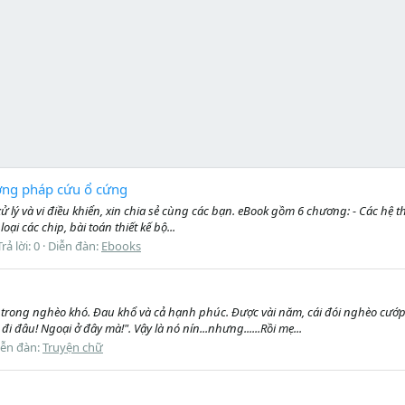
ương pháp cứu ổ cứng
 xử lý và vi điều khiển, xin chia sẻ cùng các bạn. eBook gồm 6 chương: - Các hệ th
oại các chip, bài toán thiết kế bộ...
Trả lời: 0
Diễn đàn:
Ebooks
ó trong nghèo khó. Đau khổ và cả hạnh phúc. Được vài năm, cái đói nghèo cướ
i đâu! Ngoại ở đây mà!". Vậy là nó nín...nhưng......Rồi mẹ...
iễn đàn:
Truyện chữ