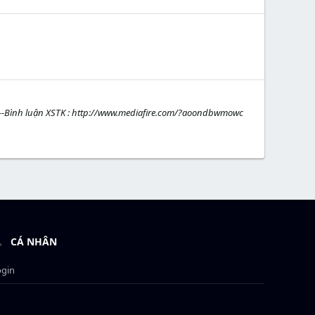
 ---Bình luận XSTK : http://www.mediafire.com/?aoondbwmowc
CÁ NHÂN
ogin