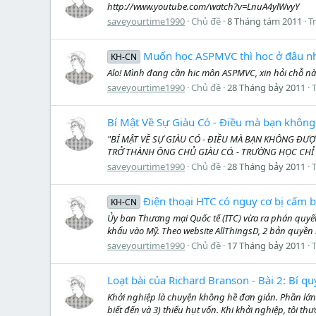
http://www.youtube.com/watch?v=LnuA4ylWvyY
saveyourtime1990
Chủ đề
8 Tháng tám 2011
Tr
Muốn học ASPMVC thì hoc ở đâu nhi..
KH-CN
Alo! Mình đang cần hic môn ASPMVC, xin hỏi chỗ nào 
saveyourtime1990
Chủ đề
28 Tháng bảy 2011
T
Bí Mật Về Sự Giàu Có - Điều mà bạn không
"BÍ MẬT VỀ SỰ GIÀU CÓ - ĐIỀU MÀ BẠN KHÔNG Đ
TRỞ THÀNH ÔNG CHỦ GIÀU CÓ. - TRƯỜNG HỌC CHỈ 
saveyourtime1990
Chủ đề
28 Tháng bảy 2011
T
Điện thoại HTC có nguy cơ bị cấm bá
KH-CN
Ủy ban Thương mại Quốc tế (ITC) vừa ra phán quyế
khẩu vào Mỹ. Theo website AllThingsD, 2 bản quyền
saveyourtime1990
Chủ đề
17 Tháng bảy 2011
T
Loạt bài của Richard Branson - Bài 2: Bí q
Khởi nghiệp là chuyện không hề đơn giản. Phần lớn 
biết đến và 3) thiếu hụt vốn. Khi khởi nghiệp, tôi th