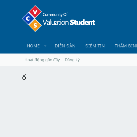
HOME
DIỄN ĐÀN
ĐIỂM TIN
THẨM ĐỊN
Hoạt động gần đây
Đăng ký
ổ