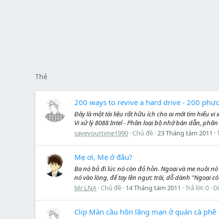
Thẻ
200 ways to revive a hard drive - 200 ph
Đây là một tài liệu rất hữu ích cho ai mới tìm hiểu vi
Vi xử lý 8088 Intel - Phân loại bộ nhớ bán dẫn, phân l
saveyourtime1990
Chủ đề
23 Tháng tám 2011
Mẹ ơi, Mẹ ở đâu?
Ba nó bỏ đi lúc nó còn đỏ hỏn. Ngoại và mẹ nuôi n
nó vào lòng, để tay lên ngực trái, dỗ dành "Ngoại có đ
Mr LNA
Chủ đề
14 Tháng tám 2011
Trả lời: 0
D
Clip Màn cầu hôn lãng mạn ở quán cà phê