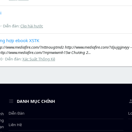
i
0
Diễn đàn:
Clip hài hước
Tổng hợp ebook XSTK
ttp://www.mediafire.com/?nttnougtmdz http://www.mediafire.com/?djujgjjneyy
http://www.mediafire.com/?mjmwiwmh15w Chương 2...
 0
Diễn đàn:
Xác Suất Thống Kê
DANH MỤC CHÍNH
Diễn Đàn
L
ành
ông
Liên Hệ
bạn