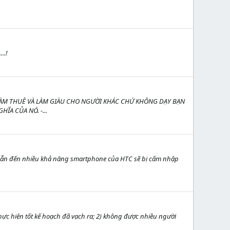
..!
LÀM THUÊ VÀ LÀM GIÀU CHO NGƯỜI KHÁC CHỨ KHÔNG DẠY BẠN
A CỦA NÓ. -...
ẽ dẫn đến nhiều khả năng smartphone của HTC sẽ bị cấm nhập
thực hiện tốt kế hoạch đã vạch ra; 2) không được nhiều người