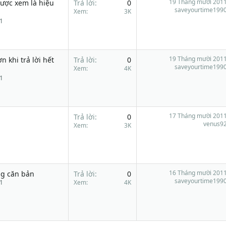
19 Tháng mười 201
ược xem là hiệu
Trả lời
0
saveyourtime199
Xem
3K
1
19 Tháng mười 201
 khi trả lời hết
Trả lời
0
saveyourtime199
Xem
4K
1
17 Tháng mười 201
Trả lời
0
venus9
Xem
3K
16 Tháng mười 201
ng căn bản
Trả lời
0
saveyourtime199
1
Xem
4K