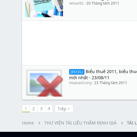
venus92
20 Tháng tám 2011
Biểu thuế 2011, biểu th
[EXCEL]
mới nhất - 23/08/11
muasach.org
23 Tháng tám 2011
1
2
3
4
Tiếp
Home
THƯ VIỆN TÀI LIỆU THẨM ĐỊNH GIÁ
TÀI 