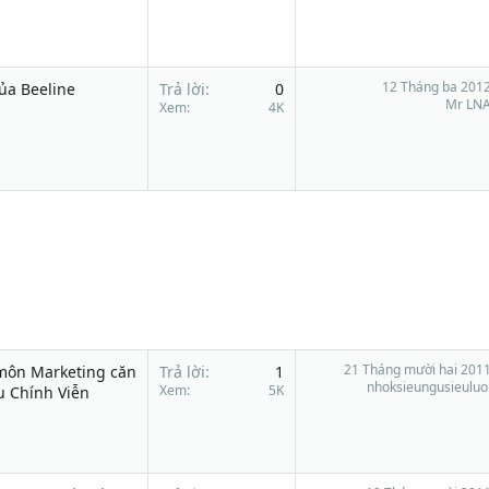
12 Tháng ba 201
ủa Beeline
Trả lời
0
Mr LN
Xem
4K
21 Tháng mười hai 201
môn Marketing căn
Trả lời
1
nhoksieungusieuluo
Xem
5K
u Chính Viễn