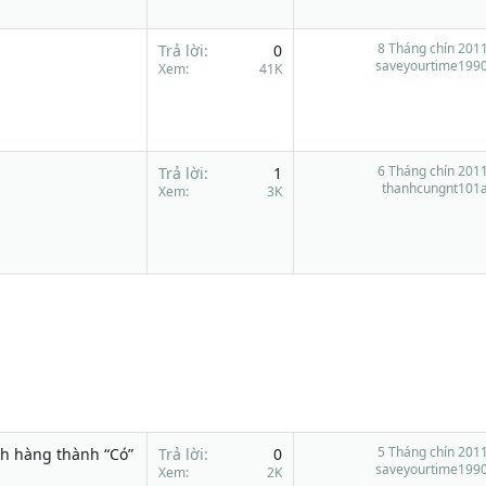
8 Tháng chín 201
Trả lời
0
saveyourtime199
Xem
41K
6 Tháng chín 201
Trả lời
1
thanhcungnt101
Xem
3K
5 Tháng chín 201
ch hàng thành “Có”
Trả lời
0
saveyourtime199
Xem
2K