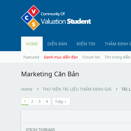
HOME
DIỄN ĐÀN
ĐIỂM TIN
THẨM ĐỊNH 
Featured
Danh mục diễn đàn
Forum list
Tìm trong diễn
Marketing Căn Bản
Home
THƯ VIỆN TÀI LIỆU THẨM ĐỊNH GIÁ
TÀI 
1
2
3
4
Tiếp
STICKY THREADS