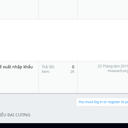
23 Tháng tám 201
uế xuất nhập khẩu
Trả lời
0
muasach.or
Xem
2K
You must log in or register to p
LIỆU ĐẠI CƯƠNG