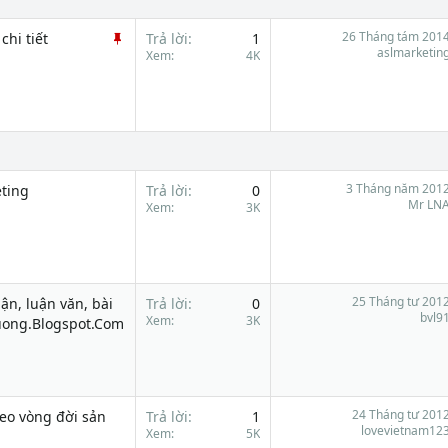
D
26 Tháng tám 201
chi tiết
Trả lời
1
aslmarketin
á
Xem
4K
n
l
ê
n
c
a
o
3 Tháng năm 201
eting
Trả lời
0
Mr LN
Xem
3K
25 Tháng tư 201
uận, luận văn, bài
Trả lời
0
bvl9
Xem
3K
Luong.Blogspot.Com
24 Tháng tư 201
heo vòng đời sản
Trả lời
1
lovevietnam12
Xem
5K