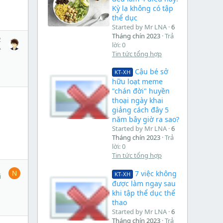
Kỳ lạ không có tập
thể dục
Started by Mr LNA
6
Tháng chín 2023
Trả
2
lời: 0
A
Tin tức tổng hợp
Cậu bé sở
KT-XH
hữu loạt meme
"chán đời" huyền
thoại ngày khai
giảng cách đây 5
năm bây giờ ra sao?
Started by Mr LNA
6
Tháng chín 2023
Trả
lời: 0
Tin tức tổng hợp
1
7 việc không
N
KT-XH
i
được làm ngay sau
khi tập thể dục thể
thao
Started by Mr LNA
6
Tháng chín 2023
Trả