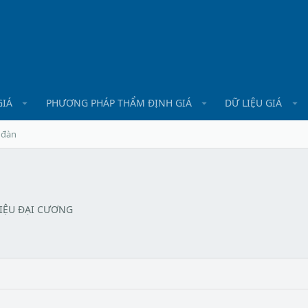
GIÁ
PHƯƠNG PHÁP THẨM ĐỊNH GIÁ
DỮ LIỆU GIÁ
 đàn
LIỆU ĐẠI CƯƠNG