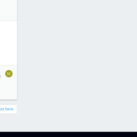
1
M
g
ost here.