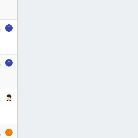
1
T
k
1
T
k
1
A
1
H
b