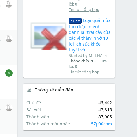
1
lời: 0
0
Tin tức tổng hợp
Loại quả mùa
KT-XH
thu được mệnh
danh là “trái cây của
1
các vị thần” nhờ 10
0
lợi ích sức khỏe
tuyệt vời
Started by Mr LNA
6
Tháng chín 2023
Trả
lời: 0
1
Tin tức tổng hợp
V
2
Thống kê diễn đàn
Chủ đề
45,442
1
Bài viết
47,315
0
Thành viên
87,905
Thành viên mới nhất
57jl00com