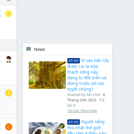
4
A
g
News
2
Vì sao loài cây
KT-XH
A
được coi là hóa
thạch sống này
đang bị đột biến và
đứng trước bờ vực
tuyệt chủng?
2
B
Started by Mr LNA
6
1
Tháng chín 2023
Trả
lời: 0
Tin tức tổng hợp
Người sống
KT-XH
2
L
thọ nhất thế giới
3
đều làm 4 điều này: