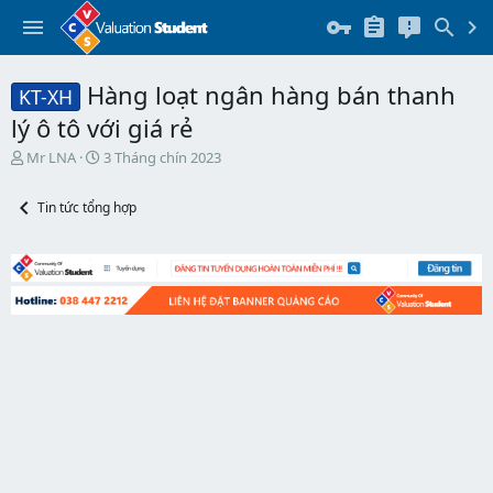
Hàng loạt ngân hàng bán thanh
KT-XH
lý ô tô với giá rẻ
T
N
Mr LNA
3 Tháng chín 2023
h
g
r
à
Tin tức tổng hợp
e
y
a
b
d
ắ
s
t
t
đ
a
ầ
r
u
t
e
r