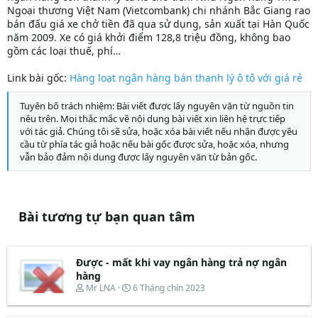
Ngoại thương Việt Nam (Vietcombank) chi nhánh Bắc Giang rao
bán đấu giá xe chở tiền đã qua sử dụng, sản xuất tại Hàn Quốc
năm 2009. Xe có giá khởi điểm 128,8 triệu đồng, không bao
gồm các loại thuế, phí…
Link bài gốc:
Hàng loạt ngân hàng bán thanh lý ô tô với giá rẻ
Tuyên bố trách nhiệm: Bài viết được lấy nguyên văn từ nguồn tin
nêu trên. Mọi thắc mắc về nội dung bài viết xin liên hệ trực tiếp
với tác giả. Chúng tôi sẽ sửa, hoặc xóa bài viết nếu nhận được yêu
cầu từ phía tác giả hoặc nếu bài gốc được sửa, hoặc xóa, nhưng
vẫn bảo đảm nội dung được lấy nguyên văn từ bản gốc.
Bài tương tự bạn quan tâm
Được - mất khi vay ngân hàng trả nợ ngân
hàng
T
N
Mr LNA
6 Tháng chín 2023
h
g
r
à