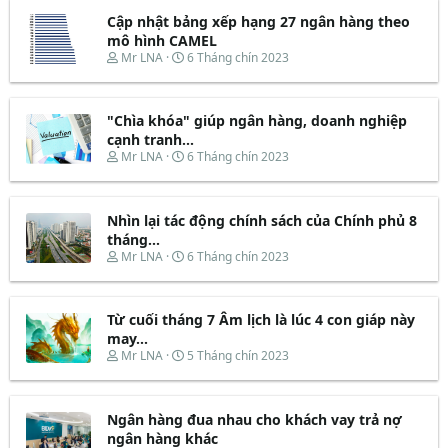
e
y
Cập nhật bảng xếp hạng 27 ngân hàng theo
a
b
d
ắ
mô hình CAMEL
s
t
T
N
Mr LNA
6 Tháng chín 2023
t
đ
h
g
a
ầ
r
à
r
u
e
y
t
"Chìa khóa" giúp ngân hàng, doanh nghiệp
a
b
e
d
ắ
cạnh tranh...
r
s
t
T
N
Mr LNA
6 Tháng chín 2023
t
đ
h
g
a
ầ
r
à
r
u
e
y
t
Nhìn lại tác động chính sách của Chính phủ 8
a
b
e
d
ắ
tháng...
r
s
t
T
N
Mr LNA
6 Tháng chín 2023
t
đ
h
g
a
ầ
r
à
r
u
e
y
t
Từ cuối tháng 7 Âm lịch là lúc 4 con giáp này
a
b
e
d
ắ
may...
r
s
t
T
N
Mr LNA
5 Tháng chín 2023
t
đ
h
g
a
ầ
r
à
r
u
e
y
t
Ngân hàng đua nhau cho khách vay trả nợ
a
b
e
d
ắ
ngân hàng khác
r