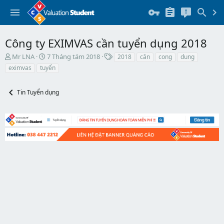
Công ty EXIMVAS cần tuyển dụng 2018
T
N
T
Mr LNA
7 Tháng tám 2018
2018
căn
cong
dung
h
g
h
eximvas
tuyển
r
à
ẻ
e
y
a
b
Tin Tuyển dụng
d
ắ
s
t
t
đ
a
ầ
r
u
t
e
r