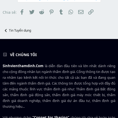
e
d
ắ
r
s
t
t
đ
Facebook
Twitter
Reddit
Pinterest
Tumblr
WhatsApp
Email
Link
Chia sẻ:
a
ầ
r
u
t
e
Tin Tuyển dụng
r
VỀ CHÚNG TÔI
Sinhvienthamdinh.Com
là diễn đàn đầu tiên và lớn nhất dành riêng
cho cộng đồng nhân lực ngành
thẩm định giá
. Cổng thông tin được tạo
ra nhằm tạo kênh kết nối tri thức cho tất cả các bạn đã và đang quan
tâm đến ngành thẩm định giá. Các thông tin được tổng hợp với đầy đủ
các mảng thuộc lĩnh vực thẩm định giá như: Thẩm định giá Bất động
sản, thẩm định giá động sản, thẩm định giá máy móc thiết bị, thẩm
định giá doanh nghiệp, thẩm định giá dự án đầu tư, thẩm định giá
thương hiệu...
Với phương châm
"Connet For Sharing"
chúng tôi chia sẻ hoàn toàn