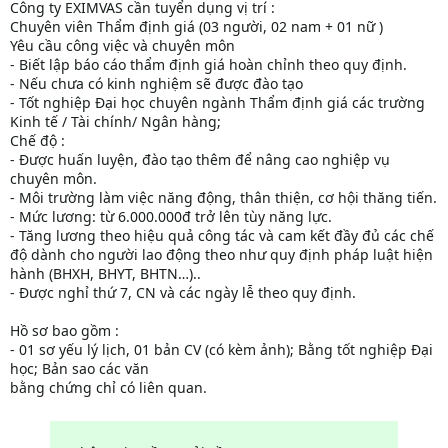
Công ty EXIMVAS cần tuyển dụng vị trí :
Chuyên viên Thẩm định giá (03 người, 02 nam + 01 nữ )
Yêu cầu công việc và chuyên môn
- Biết lập báo cáo thẩm định giá hoàn chỉnh theo quy định.
- Nếu chưa có kinh nghiệm sẽ được đào tạo
- Tốt nghiệp Đại học chuyên ngành Thẩm định giá các trường
Kinh tế / Tài chính/ Ngân hàng;
Chế độ :
- Được huấn luyện, đào tạo thêm để nâng cao nghiệp vụ
chuyên môn.
- Môi trường làm việc năng động, thân thiện, cơ hội thăng tiến.
- Mức lương: từ 6.000.000đ trở lên tùy năng lực.
- Tăng lương theo hiệu quả công tác và cam kết đầy đủ các chế
độ dành cho người lao động theo như quy định pháp luật hiện
hành (BHXH, BHYT, BHTN…)..
- Được nghỉ thứ 7, CN và các ngày lễ theo quy định.
Hồ sơ bao gồm :
- 01 sơ yếu lý lịch, 01 bản CV (có kèm ảnh); Bằng tốt nghiệp Đại
học; Bản sao các văn
bằng chứng chỉ có liên quan.
Thông tin