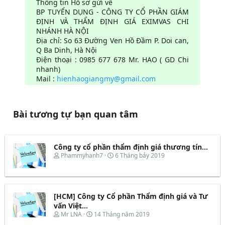
Thông tin Hồ sơ gửi về
BP TUYỂN DỤNG - CÔNG TY CỔ PHẦN GIÁM
ĐỊNH VÀ THẨM ĐỊNH GIÁ EXIMVAS CHI
NHÁNH HÀ NỘI
Địa chỉ: So 63 Đường Ven Hồ Đầm P. Doi can,
Q Ba Dinh, Hà Nội
Điện thoại : 0985 677 678 Mr. HAO ( GD Chi
nhanh)
Mail :
hienhaogiangmy@gmail.com
Bài tương tự bạn quan tâm
Công ty cổ phần thẩm định giá thương tín...
T
N
Phammyhanh7
6 Tháng bảy 2019
h
g
r
à
e
y
a
b
d
ắ
[HCM] Công ty Cổ phần Thẩm định giá và Tư
s
t
vấn Việt...
t
đ
T
N
Mr LNA
14 Tháng năm 2019
a
ầ
h
g