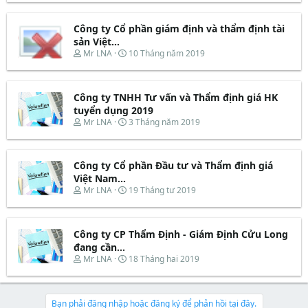
r
u
r
à
t
e
y
e
Công ty Cổ phần giám định và thẩm định tài
a
b
r
d
ắ
sản Việt...
s
t
T
N
Mr LNA
10 Tháng năm 2019
t
đ
h
g
a
ầ
r
à
r
u
e
y
t
Công ty TNHH Tư vấn và Thẩm định giá HK
a
b
e
d
ắ
tuyển dụng 2019
r
s
t
T
N
Mr LNA
3 Tháng năm 2019
t
đ
h
g
a
ầ
r
à
r
u
e
y
t
Công ty Cổ phần Đầu tư và Thẩm định giá
a
b
e
d
ắ
Việt Nam...
r
s
t
T
N
Mr LNA
19 Tháng tư 2019
t
đ
h
g
a
ầ
r
à
r
u
e
y
t
Công ty CP Thẩm Định - Giám Định Cửu Long
a
b
e
d
ắ
đang cần...
r
s
t
T
N
Mr LNA
18 Tháng hai 2019
t
đ
h
g
a
ầ
r
à
r
u
e
y
t
a
b
Bạn phải đăng nhập hoặc đăng ký để phản hồi tại đây.