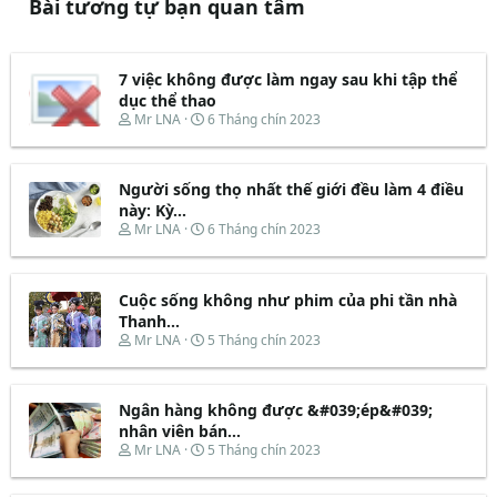
Bài tương tự bạn quan tâm
7 việc không được làm ngay sau khi tập thể
dục thể thao
T
N
Mr LNA
6 Tháng chín 2023
h
g
r
à
e
y
Người sống thọ nhất thế giới đều làm 4 điều
a
b
d
ắ
này: Kỳ...
s
t
T
N
Mr LNA
6 Tháng chín 2023
t
đ
h
g
a
ầ
r
à
r
u
e
y
t
Cuộc sống không như phim của phi tần nhà
a
b
e
d
ắ
Thanh...
r
s
t
T
N
Mr LNA
5 Tháng chín 2023
t
đ
h
g
a
ầ
r
à
r
u
e
y
t
Ngân hàng không được &#039;ép&#039;
a
b
e
d
ắ
nhân viên bán...
r
s
t
T
N
Mr LNA
5 Tháng chín 2023
t
đ
h
g
a
ầ
r
à