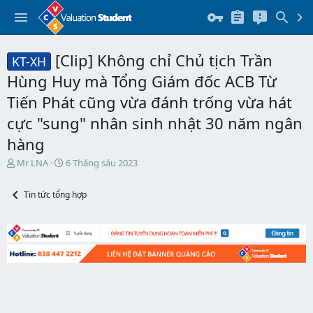
[Clip] Không chỉ Chủ tịch Trần
KT-XH
Hùng Huy mà Tổng Giám đốc ACB Từ
Tiến Phát cũng vừa đánh trống vừa hát
cực "sung" nhân sinh nhật 30 năm ngân
hàng
T
N
Mr LNA
6 Tháng sáu 2023
h
g
r
à
Tin tức tổng hợp
e
y
a
b
d
ắ
s
t
t
đ
a
ầ
r
u
t
e