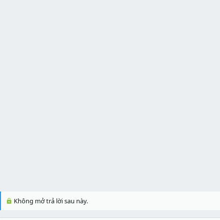
r
Không mở trả lời sau này.