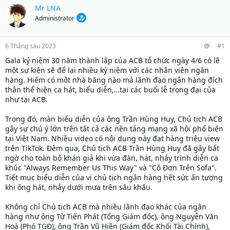
Mr LNA
Administrator
6 Tháng sáu 2023
#1
Gala kỷ niệm 30 năm thành lập của ACB tổ chức ngày 4/6 có lẽ
một sự kiện sẽ để lại nhiều kỷ niệm với các nhân viên ngân
hàng. Hiếm có một nhà băng nào mà lãnh đạo ngân hàng đích
thân thể hiện ca hát, biểu diễn,…tại các buổi lễ trọng đại của
như tại ACB.
Trong đó, màn biểu diễn của ông Trần Hùng Huy, Chủ tịch ACB
gây sự chú ý lớn trên tất cả các nền tảng mạng xã hội phổ biến
tại Việt Nam. Nhiều video có nội dung này đạt hàng triệu view
trên TikTok. Đêm qua, Chủ tịch ACB Trần Hùng Huy đã gây bất
ngờ cho toàn bộ khán giả khi vừa đàn, hát, nhảy trình diễn ca
khúc "Always Remember Us This Way" và "Cô Đơn Trên Sofa".
Tiết mục biểu diễn của vị chủ tịch ngân hàng hết sức ấn tượng
khi ông hát, nhảy dưới mưa trên sâu khấu.
Không chỉ Chủ tịch ACB mà nhiều lãnh đạo khác của ngân
hàng như ông Từ Tiến Phát (Tổng Giám đốc), ông Nguyễn Văn
Hoà (Phó TGĐ), ông Trần Vũ Hiền (Giám đốc Khối Tài Chính),