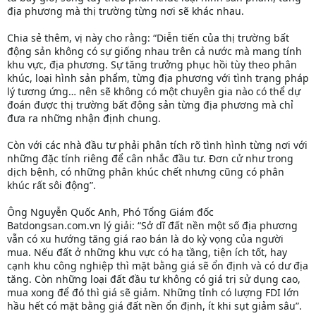
địa phương mà thị trường từng nơi sẽ khác nhau.
Chia sẻ thêm, vị này cho rằng: “Diễn tiến của thị trường bất
động sản không có sự giống nhau trên cả nước mà mang tính
khu vực, địa phương. Sự tăng trưởng phục hồi tùy theo phân
khúc, loại hình sản phẩm, từng địa phương với tình trạng pháp
lý tương ứng… nên sẽ không có một chuyên gia nào có thể dự
đoán được thị trường bất động sản từng địa phương mà chỉ
đưa ra những nhận định chung.
Còn với các nhà đầu tư phải phân tích rõ tình hình từng nơi với
những đặc tính riêng để cân nhắc đầu tư. Đơn cử như trong
dịch bệnh, có những phân khúc chết nhưng cũng có phân
khúc rất sôi động”.
Ông Nguyễn Quốc Anh, Phó Tổng Giám đốc
Batdongsan.com.vn lý giải: “Sở dĩ đất nền một số địa phương
vẫn có xu hướng tăng giá rao bán là do kỳ vọng của người
mua. Nếu đất ở những khu vực có hạ tầng, tiện ích tốt, hay
cạnh khu công nghiệp thì mặt bằng giá sẽ ổn định và có dư địa
tăng. Còn những loại đất đầu tư không có giá trị sử dụng cao,
mua xong để đó thì giá sẽ giảm. Những tỉnh có lượng FDI lớn
hầu hết có mặt bằng giá đất nền ổn định, ít khi sụt giảm sâu”.