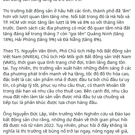
Thị trường bất động sản ở hầu hết các tỉnh, thành phố đã “ấm”
hơn với lượt quan tâm tăng nhẹ. Nổi bật trong đó là Hà Nội và
TP. HCM với mức tăng lần lượt là 9% và 8% so với tháng liền
trước. Danh sách các địa phương có mức độ quan tâm nhà đất
tăng đáng kể trong tháng 7 còn “gọi tên” Quảng Ninh (tăng
18%), Hải Phòng (tăng 9%) và Đà Nẵng (tăng 8%).
Theo TS. Nguyễn Văn Đính, Phó Chủ tịch Hiệp hội Bất động sản
Việt Nam (VNREA), Chủ tịch Hội Môi giới Bất động sản Việt Nam
(VARS), thời gian qua tình trạng chờ đợi, trầm lắng đang tồn
tại. Tuy nhiên, thị trường vẫn xuất hiện những điểm sáng ở các
địa phương phát triển mạnh về hạ tầng, tốc độ đô thị hóa cao,
đặc biệt là các sản phẩm nhà ở được đầu tư bởi chủ đầu tư uy
tín, có pháp lý tốt, phục vụ nhu cầu thực, có thanh khoản tốt
trong dài hạn và nhu cầu cho thuê cao. Bên cạnh đó, nhu cầu
mua đất nền làm tài sản vẫn được nhà đầu tư ưa chuộng và
tiếp tục là phân khúc được lựa chọn hàng đầu.
Ông Nguyễn Đức Lập, Viện trưởng Viện Nghiên cứu và Đào tạo
bất động sản cho rằng, những dự đoán về thời gian phục hồi
đã được nói từ năm 2022. Tuy nhiên, phục hồi ở đây không là
nghĩa là thị trường sẽ bùng nổ trở lại ngay, nóng ngay về giá,