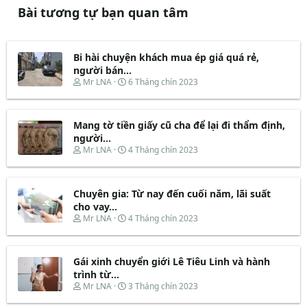
Bài tương tự bạn quan tâm
Bi hài chuyện khách mua ép giá quá rẻ,
người bán...
T
N
Mr LNA
6 Tháng chín 2023
h
g
r
à
e
y
Mang tờ tiền giấy cũ cha để lại đi thẩm định,
a
b
d
ắ
người...
s
t
T
N
Mr LNA
4 Tháng chín 2023
t
đ
h
g
a
ầ
r
à
r
u
e
y
t
Chuyên gia: Từ nay đến cuối năm, lãi suất
a
b
e
d
ắ
cho vay...
r
s
t
T
N
Mr LNA
4 Tháng chín 2023
t
đ
h
g
a
ầ
r
à
r
u
e
y
t
Gái xinh chuyển giới Lê Tiêu Linh và hành
a
b
e
d
ắ
trình từ...
r
s
t
T
N
Mr LNA
3 Tháng chín 2023
t
đ
h
g
a
ầ