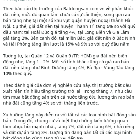
Theo báo cáo thị trường của Batdongsan.com.vn về phân khúc
đất nền, mức độ quan tâm chưa có sự cải thiện, song giá rao
bán tăng nhẹ tại một số khu vực quận huyện ngoại thành Hà
Nội. Cụ thể, giá đất nền tại huyện Thanh Trì tăng 6% so với quý
đầu năm; tại Hoài Đức giá tăng 4%; tại Long Biên và Gia Lâm
giá tăng 2%. Bên cạnh đó, tại miền Bắc, giá đất nền ở Bắc Ninh
và Hải Phòng tăng lần lượt là 15% và 9% so với quý đầu năm.
Tương tự, tại Quận 12 và Quận 9 (TP. HCM) giá đất nền biến
động nhẹ, tăng 1 - 2%. Một số tỉnh khác cũng có giá rao bán
đất nền tăng như Bình Dương tăng 4%, Bà Rịa - Vũng Tàu tăng
10% theo quý.
Theo đánh giá của đơn vị nghiên cứu này, thị trường bắt đầu
xuất hiện tín hiệu tăng trưởng trở lại. Trong tháng 7, nhu cầu
tìm mua bất động sản trên cả nước tăng 6%, lượng tin rao bán
nhà đất cũng tăng 4% so với tháng liền trước.
Xu hướng tăng này diễn ra với tất cả các loại hình bất động sản
bán. Trong đó, chung cư và biệt thự chứng kiến lượng quan
tâm phục hồi mạnh nhất, tăng 7%; đất nền tăng 6%; nhà riêng
và đất dự án tăng 3%. Lượng tin đăng bán tất cả các loại hình
bất động sản cũng tăng từ 2% đến 9%.