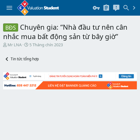
Chuyên gia: “Nhà đầu tư nên cân
BĐS
nhắc mua bất động sản từ bây giờ”
T
N
Mr LNA
5 Tháng chín 2023
h
g
r
à
Tin tức tổng hợp
e
y
a
b
d
ắ
s
t
t
đ
a
ầ
r
u
t
e
r