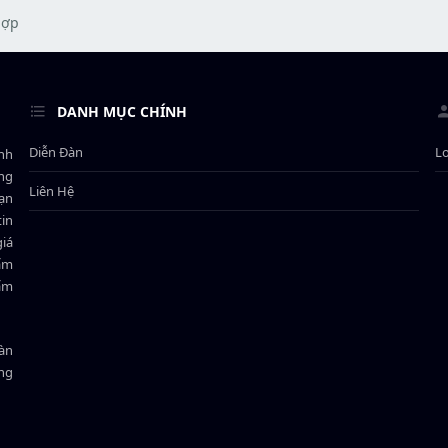
e
r
hợp
DANH MỤC CHÍNH
Diễn Đàn
L
ành
ông
Liên Hệ
bạn
in
giá
hẩm
hẩm
oàn
ồng