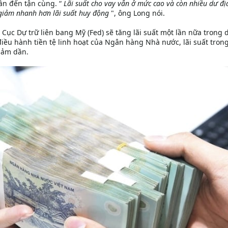
gần đến tận cùng. “
Lãi suất cho vay vẫn ở mức cao và còn nhiều dư đị
ẽ giảm nhanh hơn lãi suất huy động
", ông Long nói.
Cục Dự trữ liên bang Mỹ (Fed) sẽ tăng lãi suất một lần nữa trong 
iều hành tiền tệ linh hoạt của Ngân hàng Nhà nước, lãi suất tron
iảm dần.