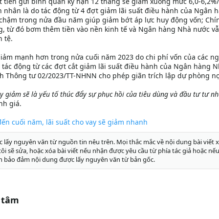
ất tiền gửi bình quân kỳ hạn 12 tháng sẽ giảm xuống mức 6,0-6,2
 nhân là do tác động từ 4 đợt giảm lãi suất điều hành của Ngân 
 chậm trong nửa đầu năm giúp giảm bớt áp lực huy động vốn; Chí
, từ đó bơm thêm tiền vào nền kinh tế và Ngân hàng Nhà nước v
 tệ.
ể giảm mạnh hơn trong nửa cuối năm 2023 do chi phí vốn của các n
ác động từ các đợt cắt giảm lãi suất điều hành của Ngân hàng 
h Thông tư 02/2023/TT-NHNN cho phép giãn trích lập dự phòng nợ
ay giảm sẽ là yếu tố thúc đẩy sự phục hồi của tiêu dùng và đầu tư tư n
nh giá.
đến cuối năm, lãi suất cho vay sẽ giảm nhanh
c lấy nguyên văn từ nguồn tin nêu trên. Mọi thắc mắc về nội dung bài viết x
g tôi sẽ sửa, hoặc xóa bài viết nếu nhận được yêu cầu từ phía tác giả hoặc nếu
n bảo đảm nội dung được lấy nguyên văn từ bản gốc.
 tâm