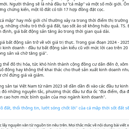
p mới. Người thắng sẽ là nhà đầu tư “cá mập” và một số môi giới. Ô
từng chứng kiến, một lô đất có tới 17 hợp đồng đặt cọc.
 “cá mập” hay môi giới chỉ thường xảy ra trong thời điểm thị trường 
g, những chiêu trò thổi giá đất, tạo sốt ảo sẽ không hiệu quả. TS.
 định, giá bất động sản tăng ảo trong thời gian quá dài.
iá bất động sản trở về với giá trị thực. Trong giai đoạn 2024 - 202
ại kinh doanh - đầu tư bất động sản kiểu cũ với mức lời cao trên 20
ng sản và chờ tăng giá".
 thể đô thị hóa, tức khó hình thành cộng đồng cư dân đến ở, xôm
 số đông hay không thể khai thác cho thuê sản xuất kinh doanh nh
ư chỉ đứng giá và giảm.
ng sản tại Việt Nam từ năm 2023 sẽ dần dần đi vào các đầu tư kin
g đó những nguyên tắc, phương thức đầu tư địa ốc "địa điểm, địa 
ận cao hơn mức bình quân của mọi ngành kinh doanh".
lô đất, thổi thông tin, lướt sóng chốt lời" của cá mập thời sốt đất s
c lấy nguyên văn từ nguồn tin nêu trên. Mọi thắc mắc về nội dung bài viết x