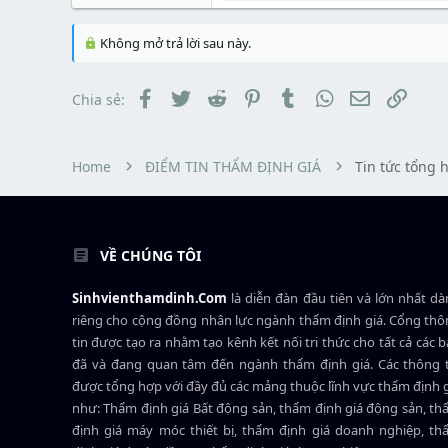
a
ầ
r
à
r
u
e
y
t
a
b
Không mở trả lời sau này.
e
d
ắ
r
s
t
t
đ
Facebook
Twitter
Reddit
Pinterest
Tumblr
WhatsApp
Email
Link
Chia sẻ:
a
ầ
r
u
t
e
r
Home
ĐIỂM TIN THẨM ĐỊNH GIÁ
Tin tức tổng 
VỀ CHÚNG TÔI
Sinhvienthamdinh.Com
là diễn đàn đầu tiên và lớn nhất d
riêng cho cộng đồng nhân lực ngành
thẩm định giá
. Cổng th
tin được tạo ra nhằm tạo kênh kết nối tri thức cho tất cả các 
đã và đang quan tâm đến ngành thẩm định giá. Các thông t
được tổng hợp với đầy đủ các mảng thuộc lĩnh vực thẩm định 
như: Thẩm định giá Bất động sản, thẩm định giá động sản, t
định giá máy móc thiết bị, thẩm định giá doanh nghiệp, t