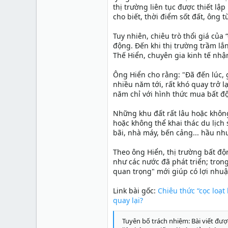
thị trường liên tục được thiết lậ
cho biết, thời điểm sốt đất, ông 
Tuy nhiên, chiêu trò thổi giá của
động. Đến khi thị trường trầm lắn
Thế Hiển, chuyên gia kinh tế nhận
Ông Hiển cho rằng: "Đã đến lúc, g
nhiều năm tới, rất khó quay trở l
năm chỉ với hình thức mua bất độ
Những khu đất rất lâu hoặc không
hoặc không thể khai thác du lịch
bãi, nhà máy, bến cảng... hầu nh
Theo ông Hiển, thị trường bất độ
như các nước đã phát triển; tron
quan trọng" mới giúp có lợi nhu
Link bài gốc:
Chiêu thức “cọc loạt 
quay lại?
Tuyên bố trách nhiệm: Bài viết đượ