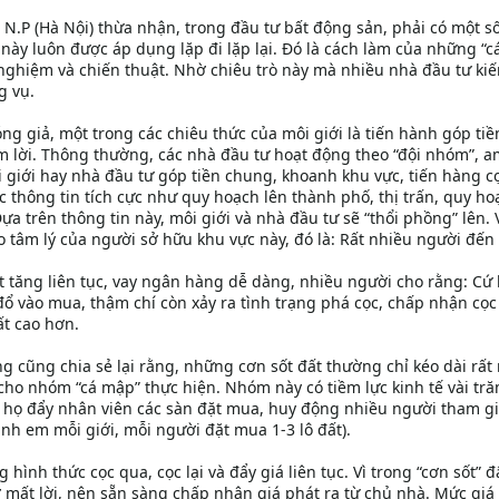
 N.P (Hà Nội) thừa nhận, trong đầu tư bất động sản, phải có một s
rò này luôn được áp dụng lặp đi lặp lại. Đó là cách làm của những “
nghiệm và chiến thuật. Nhờ chiêu trò này mà nhiều nhà đầu tư ki
g vụ.
óng giả, một trong các chiêu thức của môi giới là tiến hành góp tiề
iếm lời. Thông thường, các nhà đầu tư hoạt động theo “đội nhóm”, 
 giới hay nhà đầu tư góp tiền chung, khoanh khu vực, tiến hàng cọ
ác thông tin tích cực như quy hoạch lên thành phố, thị trấn, quy ho
ựa trên thông tin này, môi giới và nhà đầu tư sẽ “thổi phồng” lên. 
vào tâm lý của người sở hữu khu vực này, đó là: Rất nhiều người đế
ất tăng liên tục, vay ngân hàng dễ dàng, nhiều người cho rằng: Cứ 
đổ vào mua, thậm chí còn xảy ra tình trạng phá cọc, chấp nhận cọc
ất cao hơn.
g cũng chia sẻ lại rằng, những cơn sốt đất thường chỉ kéo dài rất
 cho nhóm “cá mập” thực hiện. Nhóm này có tiềm lực kinh tế vài tră
 họ đẩy nhân viên các sàn đặt mua, huy động nhiều người tham gi
nh em mỗi giới, mỗi người đặt mua 1-3 lô đất).
 hình thức cọc qua, cọc lại và đẩy giá liên tục. Vì trong “cơn sốt” đ
ợ mất lời, nên sẵn sàng chấp nhận giá phát ra từ chủ nhà. Mức giá