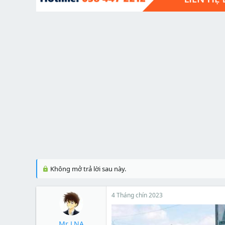
t
e
r
Không mở trả lời sau này.
4 Tháng chín 2023
Mr LNA