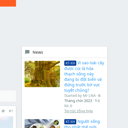
News
Vì sao loài cây
KT-XH
được coi là hóa
thạch sống này
đang bị đột biến và
đứng trước bờ vực
tuyệt chủng?
Started by Mr LNA
6
Tháng chín 2023
Trả
lời: 0
Tin tức tổng hợp
#1
Người sống
KT-XH
thọ nhất thế giới