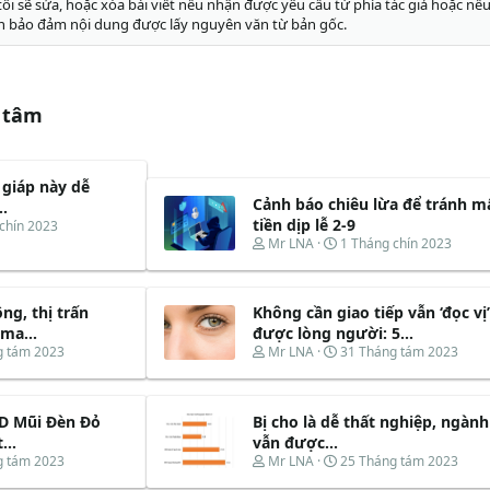
g tôi sẽ sửa, hoặc xóa bài viết nếu nhận được yêu cầu từ phía tác giả hoặc nếu
n bảo đảm nội dung được lấy nguyên văn từ bản gốc.
 tâm
 giáp này dễ
Cảnh báo chiêu lừa để tránh m
.
tiền dịp lễ 2-9
chín 2023
T
N
Mr LNA
1 Tháng chín 2023
h
g
r
à
e
y
ng, thị trấn
Không cần giao tiếp vẫn ‘đọc vị’
a
b
d
ắ
ma...
được lòng người: 5...
s
t
T
N
g tám 2023
Mr LNA
31 Tháng tám 2023
t
đ
h
g
a
ầ
r
à
r
u
e
y
t
SD Mũi Đèn Đỏ
Bị cho là dễ thất nghiệp, ngành
a
b
e
d
ắ
...
vẫn được...
r
s
t
T
N
g tám 2023
Mr LNA
25 Tháng tám 2023
t
đ
h
g