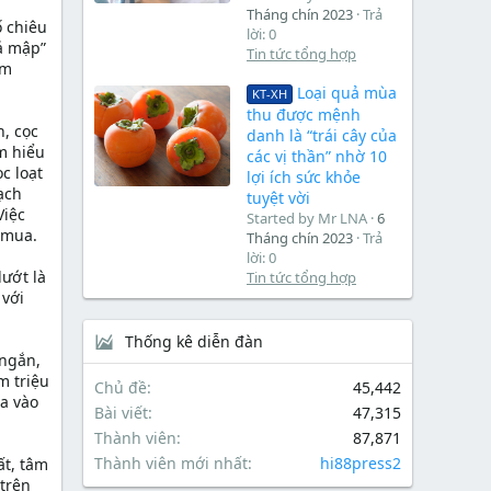
Tháng chín 2023
Trả
ố chiêu
lời: 0
cá mập”
Tin tức tổng hợp
ếm
Loại quả mùa
KT-XH
thu được mệnh
n, cọc
danh là “trái cây của
am hiểu
các vị thần” nhờ 10
c loạt
lợi ích sức khỏe
ạch
tuyệt vời
Việc
Started by Mr LNA
6
n mua.
Tháng chín 2023
Trả
lời: 0
lướt là
Tin tức tổng hợp
 với
Thống kê diễn đàn
 ngắn,
m triệu
Chủ đề
45,442
a vào
Bài viết
47,315
Thành viên
87,871
Thành viên mới nhất
hi88press2
ất, tâm
 trên