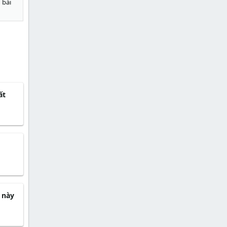
 bài
ất
 này