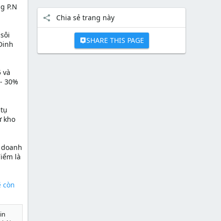
ng P.N
Chia sẻ trang này
sôi
SHARE THIS PAGE
 Đinh
5 và
 - 30%
 tụ
ư kho
h doanh
điểm là
ẽ còn
in