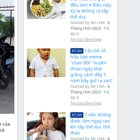
đều làm 4 điều này:
Kỳ lạ không có tập
thể dục
Started by Mr LNA
6
Tháng chín 2023
Trả
lời: 0
Tin tức tổng hợp
Cậu bé sở
KT-XH
hữu loạt meme
"chán đời" huyền
thoại ngày khai
giảng cách đây 5
năm bây giờ ra sao?
Started by Mr LNA
6
Tháng chín 2023
Trả
lời: 0
Tin tức tổng hợp
7 việc không
KT-XH
được làm ngay sau
i của
khi tập thể dục thể
 cá
thao
Started by Mr LNA
6