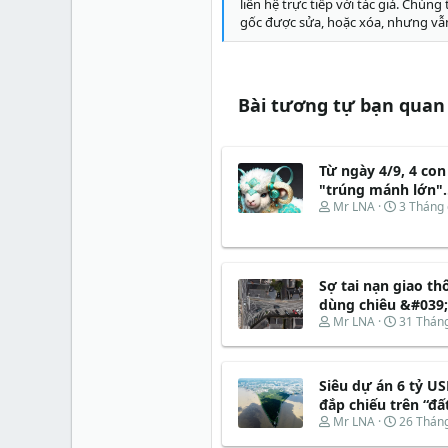
liên hệ trực tiếp với tác giả. Chún
gốc được sửa, hoặc xóa, nhưng vẫ
Bài tương tự bạn quan
Từ ngày 4/9, 4 con
"trúng mánh lớn"..
T
N
Mr LNA
3 Tháng 
h
g
r
à
e
y
a
b
Sợ tai nạn giao thô
d
ắ
s
t
dùng chiêu &#039;
t
đ
T
N
Mr LNA
31 Thán
a
ầ
h
g
r
u
r
à
t
e
y
e
Siêu dự án 6 tỷ U
a
b
r
d
ắ
đắp chiếu trên “đất
s
t
T
N
Mr LNA
26 Thán
t
đ
h
g