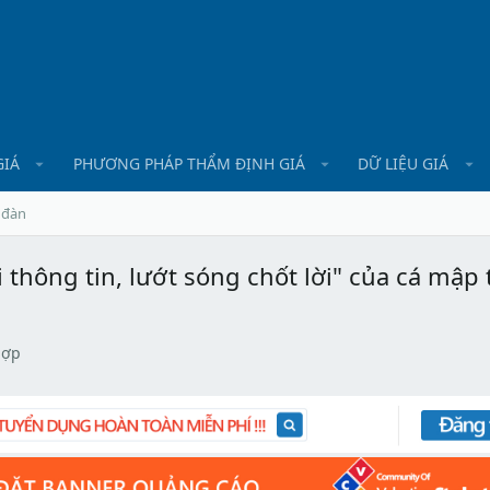
GIÁ
PHƯƠNG PHÁP THẨM ĐỊNH GIÁ
DỮ LIỆU GIÁ
 đàn
ổi thông tin, lướt sóng chốt lời" của cá mập 
hợp