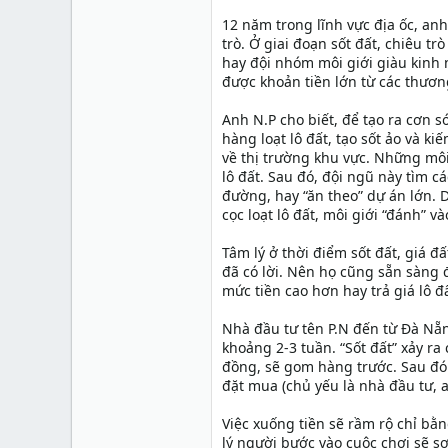
12 năm trong lĩnh vực địa ốc, anh
trò. Ở giai đoạn sốt đất, chiêu t
hay đội nhóm môi giới giàu kinh 
được khoản tiền lớn từ các thươn
Anh N.P cho biết, để tạo ra cơn s
hàng loạt lô đất, tạo sốt ảo và k
về thị trường khu vực. Những môi
lô đất. Sau đó, đội ngũ này tìm c
đường, hay “ăn theo” dự án lớn. D
cọc loạt lô đất, môi giới “đánh” 
Tâm lý ở thời điểm sốt đất, giá đ
đã có lời. Nên họ cũng sẵn sàng 
mức tiền cao hơn hay trả giá lô đ
Nhà đầu tư tên P.N đến từ Đà Nẵn
khoảng 2-3 tuần. “Sốt đất” xảy ra
đồng, sẽ gom hàng trước. Sau đó
đặt mua (chủ yếu là nhà đầu tư, a
Việc xuống tiền sẽ rầm rộ chỉ bằng
lý người bước vào cuộc chơi sẽ s