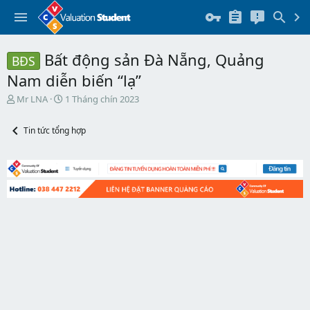
Bất động sản Đà Nẵng, Quảng
BĐS
Nam diễn biến “lạ”
T
N
Mr LNA
1 Tháng chín 2023
h
g
r
à
Tin tức tổng hợp
e
y
a
b
d
ắ
s
t
t
đ
a
ầ
r
u
t
e
r