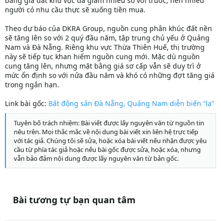
bằng giá đất khu vực đã giảm nhiều so với trước, nên nhiều
người có nhu cầu thực sẽ xuống tiền mua.
Theo dự báo của DKRA Group, nguồn cung phân khúc đất nền
sẽ tăng lên so với 2 quý đầu năm, tập trung chủ yếu ở Quảng
Nam và Đà Nẵng. Riêng khu vực Thừa Thiên Huế, thị trường
này sẽ tiếp tục khan hiếm nguồn cung mới. Mặc dù nguồn
cung tăng lên, nhưng mặt bằng giá sơ cấp vẫn sẽ duy trì ở
mức ổn định so với nửa đầu năm và khó có những đợt tăng giá
trong ngắn hạn.
Link bài gốc:
Bất động sản Đà Nẵng, Quảng Nam diễn biến “lạ”
Tuyên bố trách nhiệm: Bài viết được lấy nguyên văn từ nguồn tin
nêu trên. Mọi thắc mắc về nội dung bài viết xin liên hệ trực tiếp
với tác giả. Chúng tôi sẽ sửa, hoặc xóa bài viết nếu nhận được yêu
cầu từ phía tác giả hoặc nếu bài gốc được sửa, hoặc xóa, nhưng
vẫn bảo đảm nội dung được lấy nguyên văn từ bản gốc.
Bài tương tự bạn quan tâm