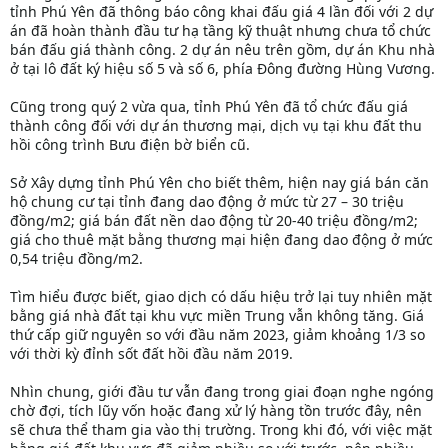
tỉnh Phú Yên đã thông báo công khai đấu giá 4 lần đối với 2 dự
án đã hoàn thành đầu tư hạ tầng kỹ thuật nhưng chưa tổ chức
bán đấu giá thành công. 2 dự án nêu trên gồm, dự án Khu nhà
ở tại lô đất ký hiệu số 5 và số 6, phía Đông đường Hùng Vương.
Cũng trong quý 2 vừa qua, tỉnh Phú Yên đã tổ chức đấu giá
thành công đối với dự án thương mại, dịch vụ tại khu đất thu
hồi công trình Bưu điện bờ biển cũ.
Sở Xây dựng tỉnh Phú Yên cho biết thêm, hiện nay giá bán căn
hộ chung cư tại tỉnh đang dao động ở mức từ 27 – 30 triệu
đồng/m2; giá bán đất nền dao động từ 20-40 triệu đồng/m2;
giá cho thuê mặt bằng thương mại hiện đang dao động ở mức
0,54 triệu đồng/m2.
Tìm hiểu được biết, giao dịch có dấu hiệu trở lại tuy nhiên mặt
bằng giá nhà đất tại khu vực miền Trung vẫn không tăng. Giá
thứ cấp giữ nguyên so với đầu năm 2023, giảm khoảng 1/3 so
với thời kỳ đỉnh sốt đất hồi đầu năm 2019.
Nhìn chung, giới đầu tư vẫn đang trong giai đoạn nghe ngóng
chờ đợi, tích lũy vốn hoặc đang xử lý hàng tồn trước đây, nên
sẽ chưa thể tham gia vào thị trường. Trong khi đó, với việc mặt