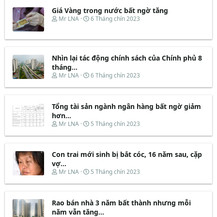
Giá Vàng trong nước bất ngờ tăng
T
N
Mr LNA
6 Tháng chín 2023
h
g
r
à
e
y
a
b
d
ắ
Nhìn lại tác động chính sách của Chính phủ 8
s
t
tháng...
t
đ
T
N
Mr LNA
6 Tháng chín 2023
a
ầ
h
g
r
u
r
à
t
e
y
e
Tổng tài sản ngành ngân hàng bất ngờ giảm
a
b
r
d
ắ
hơn...
s
t
T
N
Mr LNA
5 Tháng chín 2023
t
đ
h
g
a
ầ
r
à
r
u
e
y
t
Con trai mới sinh bị bắt cóc, 16 năm sau, cặp
a
b
e
d
ắ
vợ...
r
s
t
T
N
Mr LNA
5 Tháng chín 2023
t
đ
h
g
a
ầ
r
à
r
u
e
y
t
Rao bán nhà 3 năm bất thành nhưng mỗi
a
b
e
d
ắ
năm vẫn tăng...
r