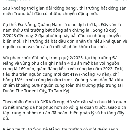
Sau khoảng thời gian dài “đóng băng”, thị trường bất động sản
miền Trung bắt đầu có những chuyển động mới.
Cụ thể, Đà Nẵng, Quảng Nam có giao dịch trở lại. Đây vốn là
năm thứ 3 thị trường bất động sản chững lại. Song từ quý
2/2023 đến nay, 2 địa phương này bắt đầu có những chuyển
biến mới. Thị trường đã bắt đầu đón nhận tín hiệu khả quan về
nguồn cung và sức cầu ở một số phân khúc chủ chốt.
Với phân khúc đất nền, trong quý 2/2023, tại thị trường Đà
Nẵng và vùng phụ cận ghi nhận 4 dự án mở bán với nguồn
cung là 169 nền, giảm đáng kể so với cùng kỳ năm 2022. Tỷ lệ
tiêu thụ trên nguồn cung mới đạt 41% (khoảng 70 nền), chỉ
bằng 18% so với cùng kỳ năm trước. Quảng Nam dẫn đầu khi
chiếm khoảng 66% nguồn cung toàn thị trường (tập trung tại
Dự án The Trident City, Tp.Tam Kỳ).
Theo nhận định từ DKRA Group, dù sức cầu vẫn chưa khả quan
rõ nét nhưng đã hồi phục hơn so với giai đoạn trước. Giao dịch
tập trung ở nhóm dự án đã hoàn thiện pháp lý và hạ tầng đầy
đủ.
Riêng tại thị trường Đà Nẵng, thị trường có một điểm sáng