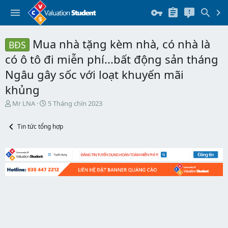
Mua nhà tặng kèm nhà, có nhà là
BĐS
có ô tô đi miễn phí...bất động sản tháng
Ngâu gây sốc với loạt khuyến mãi
khủng
T
N
Mr LNA
5 Tháng chín 2023
h
g
r
à
Tin tức tổng hợp
e
y
a
b
d
ắ
s
t
t
đ
a
ầ
r
u
t
e
r