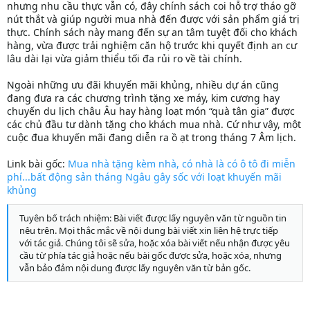
nhưng nhu cầu thực vẫn có, đây chính sách coi hỗ trợ tháo gỡ
nút thắt và giúp người mua nhà đến được với sản phẩm giá trị
thực. Chính sách này mang đến sự an tâm tuyệt đối cho khách
hàng, vừa được trải nghiệm căn hộ trước khi quyết định an cư
lâu dài lại vừa giảm thiểu tối đa rủi ro về tài chính.
Ngoài những ưu đãi khuyến mãi khủng, nhiều dự án cũng
đang đưa ra các chương trình tặng xe máy, kim cương hay
chuyến du lịch châu Âu hay hàng loạt món “quà tân gia” được
các chủ đầu tư dành tặng cho khách mua nhà. Cứ như vậy, một
cuộc đua khuyến mãi đang diễn ra ồ ạt trong tháng 7 Âm lịch.
Link bài gốc:
Mua nhà tặng kèm nhà, có nhà là có ô tô đi miễn
phí...bất động sản tháng Ngâu gây sốc với loạt khuyến mãi
khủng
Tuyên bố trách nhiệm: Bài viết được lấy nguyên văn từ nguồn tin
nêu trên. Mọi thắc mắc về nội dung bài viết xin liên hệ trực tiếp
với tác giả. Chúng tôi sẽ sửa, hoặc xóa bài viết nếu nhận được yêu
cầu từ phía tác giả hoặc nếu bài gốc được sửa, hoặc xóa, nhưng
vẫn bảo đảm nội dung được lấy nguyên văn từ bản gốc.