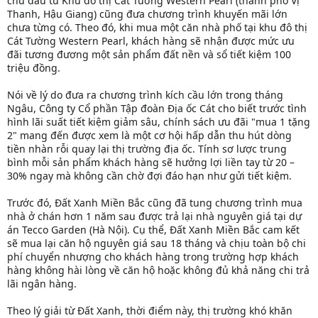
chủ đầu tư Khu đô thị Cát Tường Western Pearl (thành phố Vị
Thanh, Hậu Giang) cũng đưa chương trình khuyến mãi lớn
chưa từng có. Theo đó, khi mua một căn nhà phố tại khu đô thị
Cát Tường Western Pearl, khách hàng sẽ nhận được mức ưu
đãi tương đương một sản phẩm đất nền và sổ tiết kiệm 100
triệu đồng.
Nói về lý do đưa ra chương trình kích cầu lớn trong tháng
Ngâu, Công ty Cổ phần Tập đoàn Địa ốc Cát cho biết trước tình
hình lãi suất tiết kiệm giảm sâu, chính sách ưu đãi "mua 1 tặng
2" mang đến được xem là một cơ hội hấp dẫn thu hút dòng
tiền nhàn rỗi quay lại thị trường địa ốc. Tính sơ lược trung
bình mỗi sản phẩm khách hàng sẽ hưởng lợi liền tay từ 20 –
30% ngay mà không cần chờ đợi đáo hạn như gửi tiết kiệm.
Trước đó, Đất Xanh Miền Bắc cũng đã tung chương trình mua
nhà ở chán hơn 1 năm sau được trả lại nhà nguyên giá tại dự
án Tecco Garden (Hà Nội). Cụ thể, Đất Xanh Miền Bắc cam kết
sẽ mua lại căn hộ nguyên giá sau 18 tháng và chịu toàn bộ chi
phí chuyển nhượng cho khách hàng trong trường hợp khách
hàng không hài lòng về căn hộ hoặc không đủ khả năng chi trả
lãi ngân hàng.
Theo lý giải từ Đất Xanh, thời điểm này, thị trường khó khăn