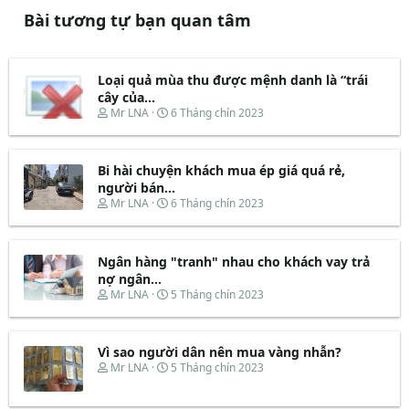
Bài tương tự bạn quan tâm
Loại quả mùa thu được mệnh danh là “trái
cây của...
T
N
Mr LNA
6 Tháng chín 2023
h
g
r
à
e
y
Bi hài chuyện khách mua ép giá quá rẻ,
a
b
d
ắ
người bán...
s
t
T
N
Mr LNA
6 Tháng chín 2023
t
đ
h
g
a
ầ
r
à
r
u
e
y
t
Ngân hàng "tranh" nhau cho khách vay trả
a
b
e
d
ắ
nợ ngân...
r
s
t
T
N
Mr LNA
5 Tháng chín 2023
t
đ
h
g
a
ầ
r
à
r
u
e
y
t
Vì sao người dân nên mua vàng nhẫn?
a
b
e
d
ắ
T
N
Mr LNA
5 Tháng chín 2023
r
s
t
h
g
t
đ
r
à