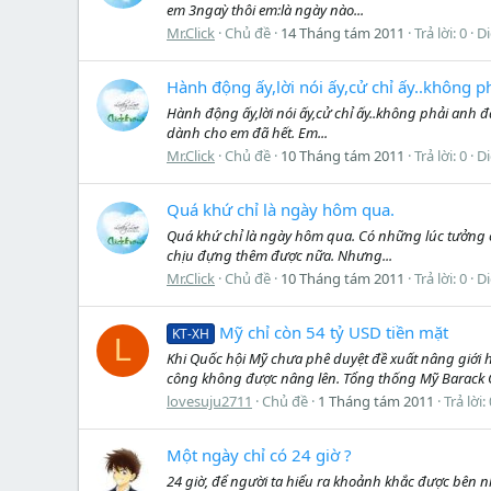
em 3ngaỳ thôi em:là ngày nào...
Mr.Click
Chủ đề
14 Tháng tám 2011
Trả lời: 0
D
Hành động ấy,lời nói ấy,cử chỉ ấy..không 
Hành động ấy,lời nói ấy,cử chỉ ấy..không phải anh 
dành cho em đã hết. Em...
Mr.Click
Chủ đề
10 Tháng tám 2011
Trả lời: 0
D
Quá khứ chỉ là ngày hôm qua.
Quá khứ chỉ là ngày hôm qua. Có những lúc tưởng ch
chịu đựng thêm được nữa. Nhưng...
Mr.Click
Chủ đề
10 Tháng tám 2011
Trả lời: 0
D
Mỹ chỉ còn 54 tỷ USD tiền mặt
KT-XH
L
Khi Quốc hội Mỹ chưa phê duyệt đề xuất nâng giới h
công không được nâng lên. Tổng thống Mỹ Barack Ob
lovesuju2711
Chủ đề
1 Tháng tám 2011
Trả lời:
Một ngày chỉ có 24 giờ ?
24 giờ, để người ta hiểu ra khoảnh khắc được bên n