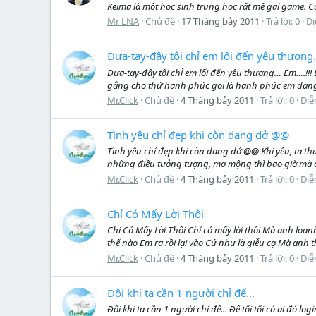
Keima là một học sinh trung học rất mê gal game. Cậ
Mr LNA
Chủ đề
17 Tháng bảy 2011
Trả lời: 0
Di
Đưa-tay-đây tôi chỉ em lối đến yêu thươn
Đưa-tay-đây tôi chỉ em lối đến yêu thương… Em….!!
gắng cho thứ hạnh phúc gọi là hạnh phúc em đang
Mr.Click
Chủ đề
4 Tháng bảy 2011
Trả lời: 0
Diễ
Tình yêu chỉ đẹp khi còn dang dở @@
Tình yêu chỉ đẹp khi còn dang dở @@ Khi yêu, ta th
những điều tưởng tượng, mơ mộng thì bao giờ mà chẳ
Mr.Click
Chủ đề
4 Tháng bảy 2011
Trả lời: 0
Diễ
Chỉ Có Mấy Lời Thôi
Chỉ Có Mấy Lời Thôi Chỉ có mấy lời thôi Mà anh lo
thế nào Em ra rồi lại vào Cứ như là giễu cợ Mà anh t
Mr.Click
Chủ đề
4 Tháng bảy 2011
Trả lời: 0
Diễ
Đôi khi ta cần 1 người chỉ để...
Đôi khi ta cần 1 người chỉ để... Để tối tối có ai đ