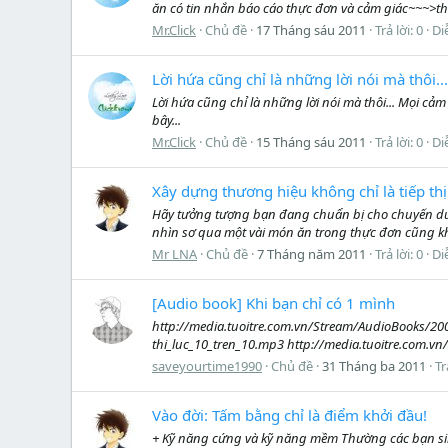
ăn có tin nhắn báo cáo thực đơn và cảm giác~~~>thấ
Mr.Click
Chủ đề
17 Tháng sáu 2011
Trả lời: 0
Di
Lời hứa cũng chỉ là những lời nói mà thôi...
Lời hứa cũng chỉ là những lời nói mà thôi... Mọi cả
bây...
Mr.Click
Chủ đề
15 Tháng sáu 2011
Trả lời: 0
Di
Xây dựng thương hiệu không chỉ là tiếp thị
Hãy tưởng tượng bạn đang chuẩn bị cho chuyến du l
nhìn sơ qua một vài món ăn trong thực đơn cũng khi
Mr LNA
Chủ đề
7 Tháng năm 2011
Trả lời: 0
Di
[Audio book] Khi bạn chỉ có 1 mình
http://media.tuoitre.com.vn/Stream/AudioBooks/20
thi_luc_10_tren_10.mp3 http://media.tuoitre.com.
saveyourtime1990
Chủ đề
31 Tháng ba 2011
Tr
Vào đời: Tấm bằng chỉ là điểm khởi đầu!
+ Kỹ năng cứng và kỹ năng mềm Thường các bạn sinh