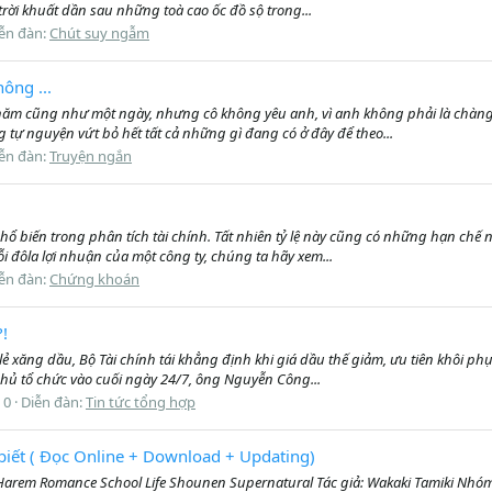
trời khuất dần sau những toà cao ốc đồ sộ trong...
ễn đàn:
Chút suy ngẫm
ông ...
 năm cũng như một ngày, nhưng cô không yêu anh, vì anh không phải là chàng
tự nguyện vứt bỏ hết tất cả những gì đang có ở đây để theo...
ễn đàn:
Truyện ngắn
phổ biến trong phân tích tài chính. Tất nhiên tỷ lệ này cũng có những hạn chế
i đôla lợi nhuận của một công ty, chúng ta hãy xem...
ễn đàn:
Chứng khoán
?!
án lẻ xăng dầu, Bộ Tài chính tái khẳng định khi giá dầu thế giảm, ưu tiên khôi 
phủ tổ chức vào cuối ngày 24/7, ông Nguyễn Công...
: 0
Diễn đàn:
Tin tức tổng hợp
 biết ( Đọc Online + Download + Updating)
Harem Romance School Life Shounen Supernatural Tác giả: Wakaki Tamiki Nhóm 