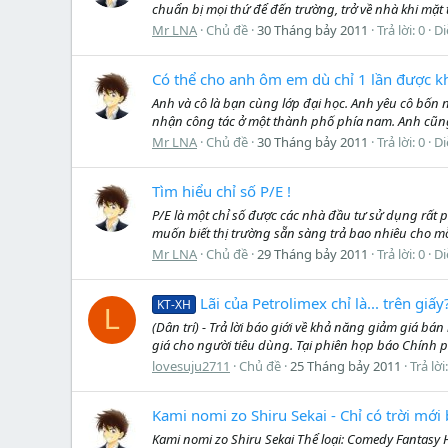
chuẩn bị mọi thứ để đến trường, trở về nhà khi mặt 
Mr LNA
Chủ đề
30 Tháng bảy 2011
Trả lời: 0
Di
Có thể cho anh ôm em dù chỉ 1 lần được kh
Anh và cô là bạn cùng lớp đại học. Anh yêu cô bốn
nhận công tác ở một thành phố phía nam. Anh cũng 
Mr LNA
Chủ đề
30 Tháng bảy 2011
Trả lời: 0
Di
Tìm hiểu chỉ số P/E !
P/E là một chỉ số được các nhà đầu tư sử dụng rất 
muốn biết thị trường sẵn sàng trả bao nhiêu cho mỗ
Mr LNA
Chủ đề
29 Tháng bảy 2011
Trả lời: 0
Di
Lãi của Petrolimex chỉ là... trên giấy
KT-XH
L
(Dân trí) - Trả lời báo giới về khả năng giảm giá b
giá cho người tiêu dùng. Tại phiên họp báo Chính 
lovesuju2711
Chủ đề
25 Tháng bảy 2011
Trả lời
Kami nomi zo Shiru Sekai - Chỉ có trời mới
Kami nomi zo Shiru Sekai Thể loại: Comedy Fantasy 