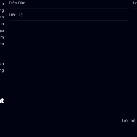
Diễn Đàn
L
ành
ông
Liên Hệ
bạn
in
giá
hẩm
hẩm
oàn
ồng
Liên hệ