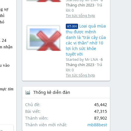
Tháng chín 2023
Trả
ng sợ
lời: 0
Tin tức tổng hợp
thì
khó
Loại quả mùa
KT-XH
thu được mệnh
danh là “trái cây của
. 24
các vị thần” nhờ 10
ảm nhận
lợi ích sức khỏe
tuyệt vời
Started by Mr LNA
6
Tháng chín 2023
Trả
êu vào
lời: 0
Tin tức tổng hợp
mực tím
Thống kê diễn đàn
Chủ đề
45,442
Bài viết
47,315
Thành viên
87,902
Thành viên mới nhất
mb88best