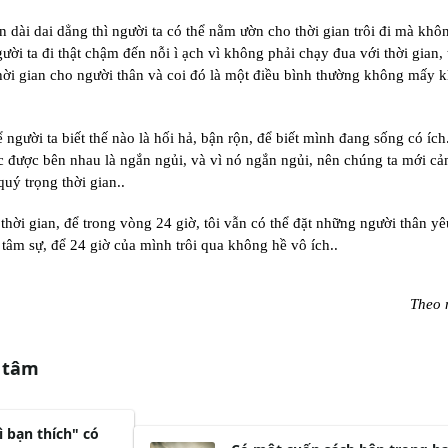
dài dai dẳng thì người ta có thể nằm ườn cho thời gian trôi đi mà khô
ời ta đi thật chậm đến nỗi ì ạch vì không phải chạy đua với thời gian, 
thời gian cho người thân và coi đó là một điều bình thường không mấy 
người ta biết thế nào là hối hả, bận rộn, để biết mình đang sống có ích
ắc được bên nhau là ngắn ngủi, và vì nó ngắn ngủi, nên chúng ta mới c
uý trọng thời gian..
 thời gian, để trong vòng 24 giờ, tôi vẫn có thể đặt những người thân y
 tâm sự, để 24 giờ của mình trôi qua không hề vô ích..
Theo 
 tâm
 bạn thích" có