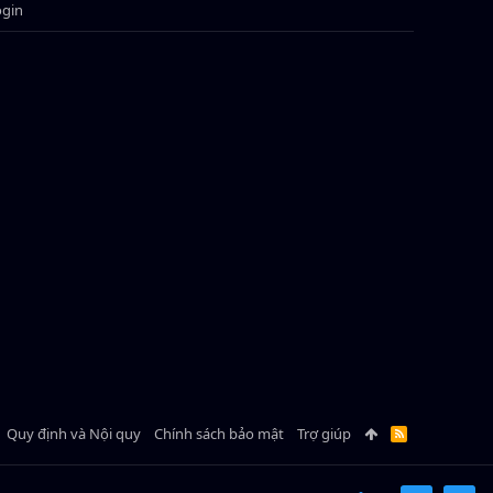
ogin
Quy định và Nội quy
Chính sách bảo mật
Trợ giúp
R
S
S