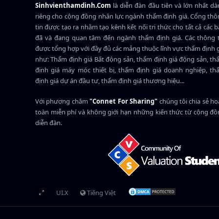
Sinhvienthamdinh.Com
là diễn đàn đầu tiên và lớn nhất d
riêng cho cộng đồng nhân lực ngành
thẩm định giá
. Cổng th
tin được tạo ra nhằm tạo kênh kết nối tri thức cho tất cả các 
đã và đang quan tâm đến ngành thẩm định giá. Các thông t
được tổng hợp với đầy đủ các mảng thuộc lĩnh vực thẩm định 
như: Thẩm định giá Bất động sản, thẩm định giá động sản, t
định giá máy móc thiết bị, thẩm định giá doanh nghiệp, t
định giá dự án đầu tư, thẩm định giá thương hiệu...
Với phương châm
"Connet For Sharing"
chúng tôi chia sẻ h
toàn miễn phí và không giới hạn những kiến thức từ cộng đ
diễn đàn.
UI.X
Tiếng Việt