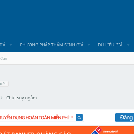
GIÁ
PHƯƠNG PHÁP THẨM ĐỊNH GIÁ
DỮ LIỆU GIÁ
 đàn
»™t
Chút suy ngẫm