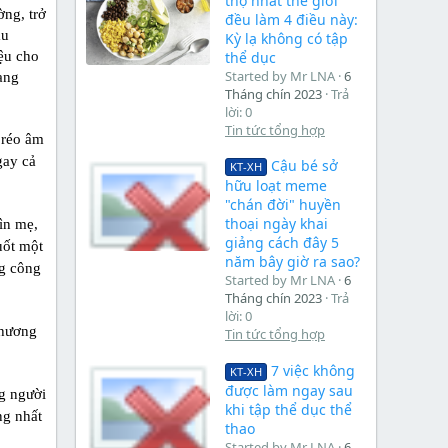
thọ nhất thế giới
ờng, trở
đều làm 4 điều này:
ầu
Kỳ lạ không có tập
thể dục
iệu cho
Started by Mr LNA
6
sang
Tháng chín 2023
Trả
lời: 0
Tin tức tổng hợp
 réo âm
gay cả
Cậu bé sở
KT-XH
hữu loạt meme
"chán đời" huyền
thoại ngày khai
ìn mẹ,
giảng cách đây 5
uốt một
năm bây giờ ra sao?
ng công
Started by Mr LNA
6
Tháng chín 2023
Trả
lời: 0
thương
Tin tức tổng hợp
7 việc không
KT-XH
được làm ngay sau
ng người
khi tập thể dục thể
ng nhất
thao
Started by Mr LNA
6