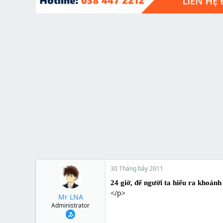
t
e
r
30 Tháng bảy 2011
24 giờ, để người ta hiểu ra khoảnh
</p>
Mr LNA
Administrator