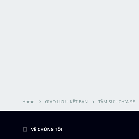
Home
GIAO LƯU - KẾT BẠN
TÂM SỰ - CHIA SẺ
VỀ CHÚNG TÔI