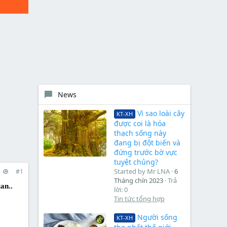
News
Vì sao loài cây
KT-XH
được coi là hóa
thạch sống này
đang bị đột biến và
đứng trước bờ vực
tuyệt chủng?
Started by Mr LNA
6
#1
Tháng chín 2023
Trả
an..
lời: 0
Tin tức tổng hợp
Người sống
KT-XH