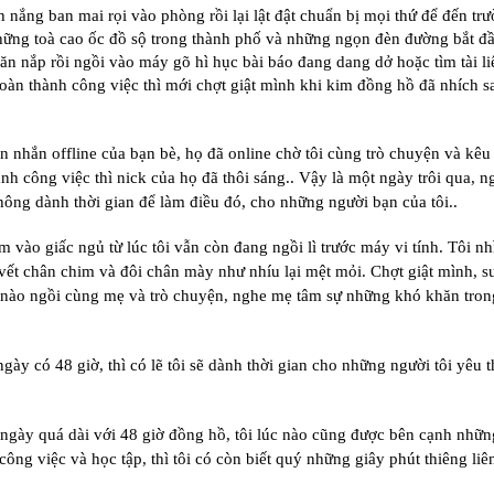
nắng ban mai rọi vào phòng rồi lại lật đật chuẩn bị mọi thứ để đến trư
những toà cao ốc đồ sộ trong thành phố và những ngọn đèn đường bắt đ
ăn nắp rồi ngồi vào máy gõ hì hục bài báo đang dang dở hoặc tìm tài l
i hoàn thành công việc thì mới chợt giật mình khi kim đồng hồ đã nhích 
 nhắn offline của bạn bè, họ đã online chờ tôi cùng trò chuyện và kêu
anh công việc thì nick của họ đã thôi sáng.. Vậy là một ngày trôi qua, n
hông dành thời gian để làm điều đó, cho những người bạn của tôi..
vào giấc ngủ từ lúc tôi vẫn còn đang ngồi lì trước máy vi tính. Tôi nh
 vết chân chim và đôi chân mày như nhíu lại mệt mỏi. Chợt giật mình, s
t nào ngồi cùng mẹ và trò chuyện, nghe mẹ tâm sự những khó khăn tro
ngày có 48 giờ, thì có lẽ tôi sẽ dành thời gian cho những người tôi yêu 
t ngày quá dài với 48 giờ đồng hồ, tôi lúc nào cũng được bên cạnh nhữ
công việc và học tập, thì tôi có còn biết quý những giây phút thiêng liê