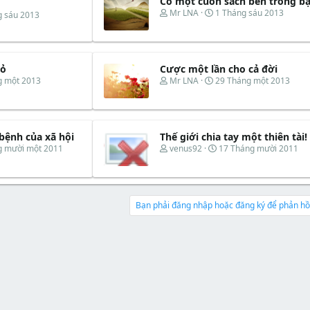
Có một cuốn sách bên trong b
T
N
Mr LNA
1 Tháng sáu 2013
g sáu 2013
h
g
r
à
e
y
a
b
d
ắ
hỏ
Cược một lần cho cả đời
s
t
T
N
g một 2013
Mr LNA
29 Tháng một 2013
t
đ
h
g
a
ầ
r
à
r
u
e
y
t
a
b
e
d
ắ
bệnh của xã hội
Thế giới chia tay một thiên tài!
r
s
t
T
N
g mười một 2011
venus92
17 Tháng mười 2011
t
đ
h
g
a
ầ
r
à
r
u
e
y
t
a
b
e
d
ắ
Bạn phải đăng nhập hoặc đăng ký để phản hồi
r
s
t
t
đ
a
ầ
r
u
t
e
r