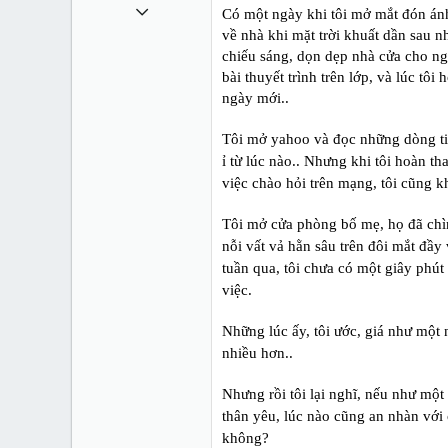
1 Tháng mười một 2010
Có một ngày khi tôi mở mắt đón ánh 
về nhà khi mặt trời khuất dần sau 
49,065
chiếu sáng, dọn dẹp nhà cửa cho ng
13
bài thuyết trình trên lớp, và lúc tô
38
ngày mới..
Tôi mở yahoo và đọc những dòng tin
ỉ từ lúc nào.. Nhưng khi tôi hoàn th
việc chào hỏi trên mạng, tôi cũng k
Tôi mở cửa phòng bố mẹ, họ đã chìm 
nỗi vất vả hằn sâu trên đôi mắt đầy
tuần qua, tôi chưa có một giây phú
việc.
Những lúc ấy, tôi ước, giá như một 
nhiều hơn..
Nhưng rồi tôi lại nghĩ, nếu như mộ
thân yêu, lúc nào cũng an nhàn với 
không?