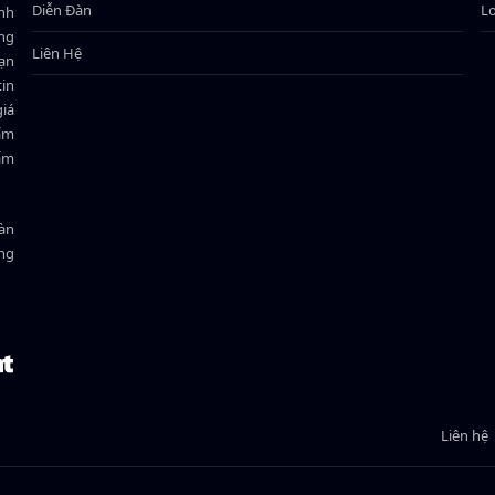
Diễn Đàn
L
ành
ông
Liên Hệ
bạn
in
giá
hẩm
hẩm
oàn
ồng
Liên hệ