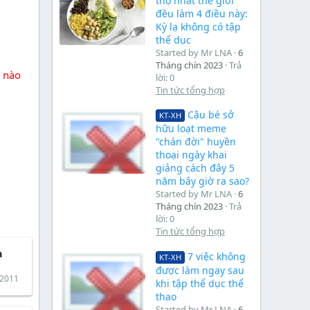
thọ nhất thế giới
đều làm 4 điều này:
Kỳ lạ không có tập
thể dục
Started by Mr LNA
6
Tháng chín 2023
Trả
h nào
lời: 0
Tin tức tổng hợp
Cậu bé sở
KT-XH
hữu loạt meme
"chán đời" huyền
thoại ngày khai
giảng cách đây 5
năm bây giờ ra sao?
Started by Mr LNA
6
Tháng chín 2023
Trả
lời: 0
Tin tức tổng hợp
à
7 việc không
KT-XH
được làm ngay sau
 2011
khi tập thể dục thể
thao
Started by Mr LNA
6