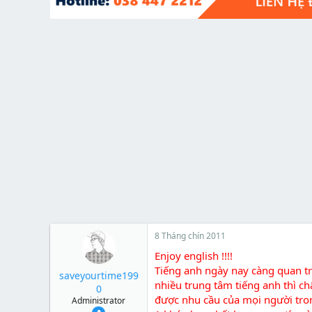
t
e
r
8 Tháng chín 2011
Enjoy english !!!!
Tiếng anh ngày nay càng quan tr
saveyourtime199
nhiều trung tâm tiếng anh thì c
0
được nhu cầu của mọi người tron
Administrator