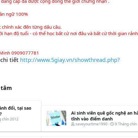
và đẳng cấp đã được cộng đồng thế giới chứng nhận .
 bản ngữ 100%
t chính xác đến từng dấu câu.
iới hạn độ tuổi - có thể học bất cứ nơi đâu và bất cứ thời gian rản
hệ Minh 0909077781
chi tiết
http://www.5giay.vn/showthread.php?
 tâm
nh đổi, tại sao
Ai sinh viên quê gốc nghệ an h
?
tĩnh vào điểm danh
 chín 2012
T
N
saveyourtime1990
9 Tháng chín
h
g
r
à