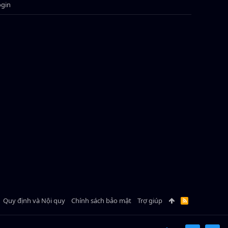
ogin
Quy định và Nội quy
Chính sách bảo mật
Trợ giúp
R
S
S