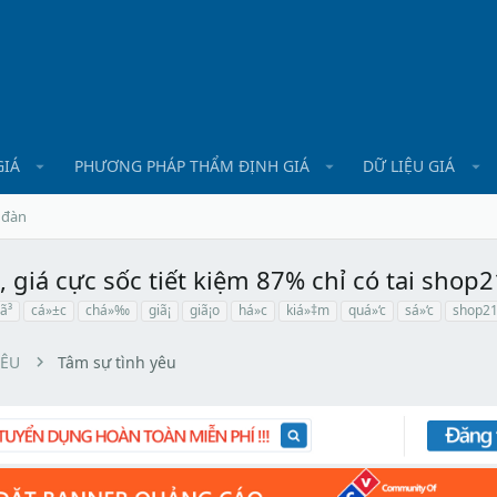
GIÁ
PHƯƠNG PHÁP THẨM ĐỊNH GIÁ
DỮ LIỆU GIÁ
 đàn
 giá cực sốc tiết kiệm 87% chỉ có tai shop2
ã³
cá»±c
chá»‰
giã¡
giã¡o
há»c
kiá»‡m
quá»‘c
sá»‘c
shop2
YÊU
Tâm sự tình yêu