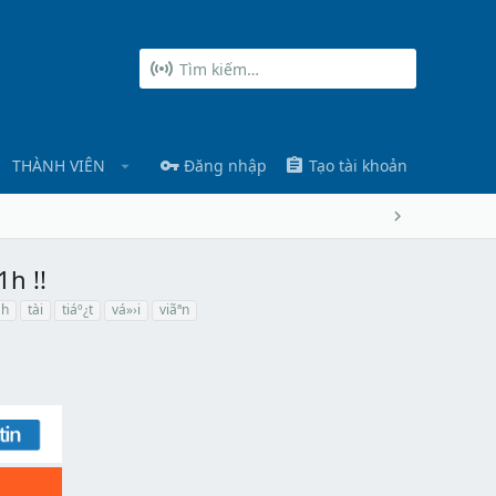
THÀNH VIÊN
Đăng nhập
Tạo tài khoản
1h !!
1h
tài
tiáº¿t
vá»›i
viãªn