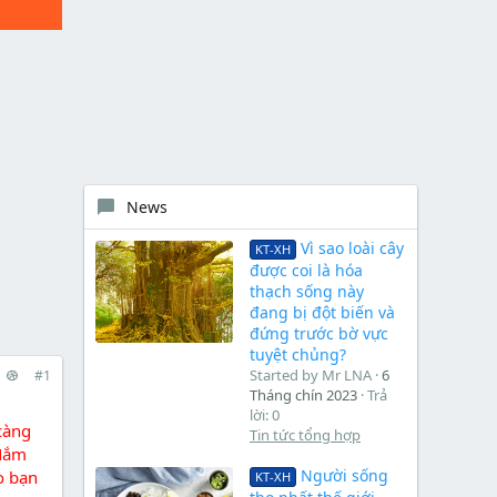
News
Vì sao loài cây
KT-XH
được coi là hóa
thạch sống này
đang bị đột biến và
đứng trước bờ vực
tuyệt chủng?
Started by Mr LNA
6
#1
Tháng chín 2023
Trả
lời: 0
càng
Tin tức tổng hợp
 Nắm
Người sống
o bạn
KT-XH