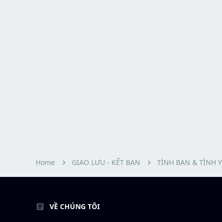
Home
GIAO LƯU - KẾT BẠN
TÌNH BẠN & TÌNH 
VỀ CHÚNG TÔI