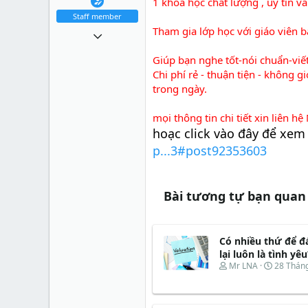
1 khóa học chất lượng , uy tín 
Staff member
Tham gia lớp học với giáo viên
25 Tháng mười 2010
10,227
Giúp bạn nghe tốt-nói chuẩn-viế
Chi phí rẻ - thuận tiện - không g
0
trong ngày.
36
36
mọi thông tin chi tiết xin liên 
hoạc click vào đây để xem 
p...3#post92353603
Bài tương tự bạn quan
Có nhiều thứ để đá
lại luôn là tình yêu
T
N
Mr LNA
28 Tháng
h
g
r
à
e
y