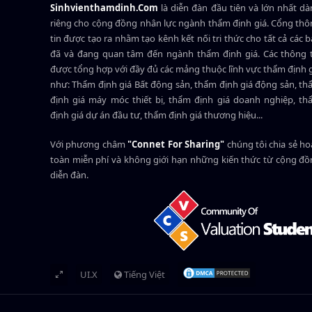
Sinhvienthamdinh.Com
là diễn đàn đầu tiên và lớn nhất d
riêng cho cộng đồng nhân lực ngành
thẩm định giá
. Cổng th
tin được tạo ra nhằm tạo kênh kết nối tri thức cho tất cả các 
đã và đang quan tâm đến ngành thẩm định giá. Các thông t
được tổng hợp với đầy đủ các mảng thuộc lĩnh vực thẩm định 
như: Thẩm định giá Bất động sản, thẩm định giá động sản, t
định giá máy móc thiết bị, thẩm định giá doanh nghiệp, t
định giá dự án đầu tư, thẩm định giá thương hiệu...
Với phương châm
"Connet For Sharing"
chúng tôi chia sẻ h
toàn miễn phí và không giới hạn những kiến thức từ cộng đ
diễn đàn.
UI.X
Tiếng Việt