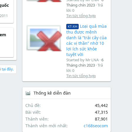
Tháng chín 2023
Trả
 quốc
lời: 0
Tin tức tổng hợp
 2011
Loại quả mùa
KT-XH
thu được mệnh
 em
danh là “trái cây của
các vị thần” nhờ 10
lợi ích sức khỏe
tuyệt vời
Started by Mr LNA
6
Tháng chín 2023
Trả
 tại đây.
lời: 0
Tin tức tổng hợp
Thống kê diễn đàn
Chủ đề
45,442
Bài viết
47,315
Thành viên
87,901
Thành viên mới nhất
c168seocom