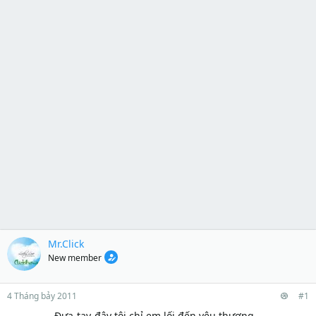
Mr.Click
New member
4 Tháng bảy 2011
#1
Đưa-tay-đây tôi chỉ em lối đến yêu thương…​