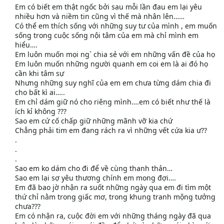
Em có biết em thật ngốc bởi sau mỗi lần đau em lại yêu
nhiều hơn và niềm tin cũng vì thế mà nhân lên……
Có thể em thích sống với những suy tư của mình , em muốn
sống trong cuộc sống nội tâm của em mà chỉ mình em
hiểu….
Em luôn muốn mọi ng` chia sẻ với em những vấn đề của họ
Em luôn muốn những người quanh em coi em là ai đó họ
cần khi tâm sự
Nhưng những suy nghĩ của em em chưa từng dám chia đi
cho bất kì ai…..
Em chỉ dám giữ nó cho riêng mình….em có biết như thế là
ích kỉ không ???
Sao em cứ cố chấp giữ những mãnh vỡ kia chứ
Chẳng phải tim em đang rách ra vì những vết cứa kia ư??
.
.
.
Sao em ko dám cho đi để về cùng thanh thản…
Sao em lại sợ yêu thương chính em mong đợi….
Em đã bao jờ nhận ra suốt những ngày qua em đi tìm một
thứ chỉ nằm trong giấc mơ, trong khung tranh mộng tưởng
chưa???
Em có nhận ra, cuộc đời em với những tháng ngày đã qua