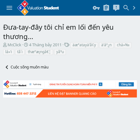
Đưa-tay-đây tôi chỉ em lối đến yêu
thương…
T
N
T
Mr.Click
4 Tháng bảy 2011
äæ°atayä‘ã¢y
ä‘áº¿n
chá»‰
h
g
h
lá»‘i
tã´i
thæ°æ¡ngâ€¦
yãªu
r
à
ẻ
e
y
a
b
Cuộc sống muôn màu
d
ắ
s
t
t
đ
a
ầ
r
u
t
e
r