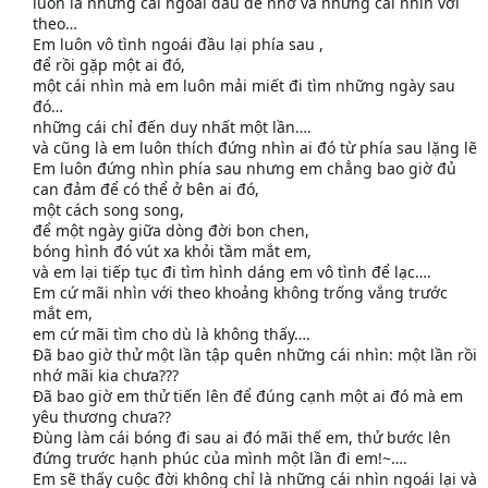
luôn là những cái ngoái đầu để nhớ và những cái nhìn với
theo…
Em luôn vô tình ngoái đầu lại phía sau ,
để rồi gặp một ai đó,
một cái nhìn mà em luôn mải miết đi tìm những ngày sau
đó…
những cái chỉ đến duy nhất một lần….
và cũng là em luôn thích đứng nhìn ai đó từ phía sau lặng lẽ
Em luôn đứng nhìn phía sau nhưng em chẳng bao giờ đủ
can đảm để có thể ở bên ai đó,
một cách song song,
để một ngày giữa dòng đời bon chen,
bóng hình đó vút xa khỏi tầm mắt em,
và em lại tiếp tục đi tìm hình dáng em vô tình để lạc….
Em cứ mãi nhìn với theo khoảng không trống vắng trước
mắt em,
em cứ mãi tìm cho dù là không thấy….
Đã bao giờ thử một lần tập quên những cái nhìn: một lần rồi
nhớ mãi kia chưa???
Đã bao giờ em thử tiến lên để đúng cạnh một ai đó mà em
yêu thương chưa??
Đùng làm cái bóng đi sau ai đó mãi thế em, thử bước lên
đứng trước hạnh phúc của mình một lần đi em!~….
Em sẽ thấy cuộc đời không chỉ là những cái nhìn ngoái lại và