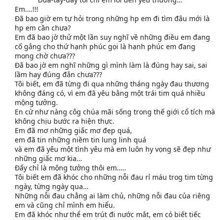
Em….!!!
Đã bao giờ em tự hỏi trong những hp em đi tìm đâu mới là
hp em cần chưa?
Em đã bao jờ thử một lần suy nghĩ về những điều em đang
cố gắng cho thứ hạnh phúc gọi là hạnh phúc em đang
mong chờ chưa???
Đã bao jờ em nghĩ những gì mình làm là đúng hay sai, sai
lầm hay đúng đắn chưa???
Tôi biết, em đã từng đi qua những tháng ngày đau thương
không đáng có, vì em đã yêu bằng một trái tim quá nhiều
mộng tưởng.
En cứ như nàng côg chúa mãi sống trong thế giới cổ tích mà
không chịu bước ra hiện thực.
Em đã mơ những giấc mơ đẹp quá,
em đã tin những niềm tin lung linh quá
và em đã yêu một tình yêu mà em luôn hy vọng sẽ đẹp như
những giấc mơ kia…
Đấy chỉ là mộng tưởng thôi em…..
Tôi biết em đã khóc cho những nỗi đau rỉ máu trog tim từng
ngày, từng ngày qua…
Những nỗi đau chẳng ai làm chủ, những nỗi đau của riêng
em và cũng chỉ mình em hiểu.
Em đã khóc như thể em trút đi nước mắt, em có biết tiếc