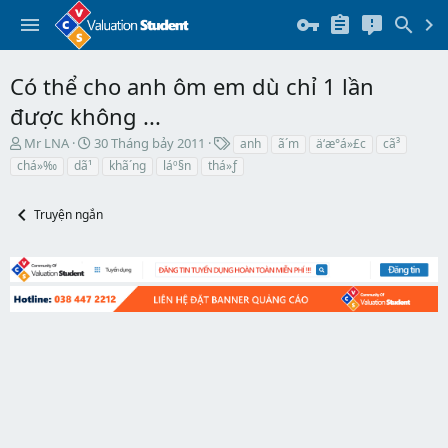
Có thể cho anh ôm em dù chỉ 1 lần
được không ...
T
N
T
Mr LNA
30 Tháng bảy 2011
anh
ã´m
ä‘æ°á»£c
cã³
h
g
h
chá»‰
dã¹
khã´ng
láº§n
thá»ƒ
r
à
ẻ
e
y
a
b
Truyện ngắn
d
ắ
s
t
t
đ
a
ầ
r
u
t
e
r