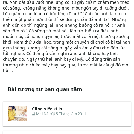
ra. Anh bắt đầu vuốt nhẹ lưng cô, từ gáy chầm chậm men theo
cột sống, không nặng không nhẹ, một ngón tay di xuống dưới.
Lửa giận trong lòng cô bốc lên, cô nghĩ "Chỉ cần anh ta nhích
thêm một phân nữa thôi thì sẽ dùng chân đá anh ta". Nhưng
anh đến đó thì ngừng lại, nhẹ nhàng buông cô ra nói : " Anh
yên tâm rồi" Cô sững sờ một hồi, lập tức hiểu ra điều anh
muốn nói, cổ họng ngẹn lại, trước mắt cô là một trường sương
khói. Năm thứ 3 đại học, trong một chuyến đi chơi cô bị tai nạn
giao thông, xương cột sống bị gãy, vẫn âm ỷ đau cho đến lúc
tốt nghiệp. Cô đến giờ vẫn nghĩ rằng anh không hay biết
chuyện đó. Ngày thứ hai, anh bay đi Mỹ. Cô đứng trên sân
thượng nhìn chiếc máy bay bay qua, trước mắt là cái gì đó mơ
hồ ...
Bài tương tự bạn quan tâm
Công việc kì lạ
T
N
Mr LNA
5 Tháng tám 2011
h
g
r
à
e
y
a
b