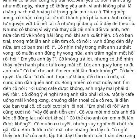
như một ngày, nhưng cô không yêu anh, vì anh không phải là
chàng bạch mã hoàng tử trong giấc mơ của cô. Tốt nghiệp
xong, cô nhận công tác ở một thành phố phía nam. Anh cũng
tự nguyện vứt bỏ hết tất cả những gì đang có ở đây để theo cô.
Nhưng cô không vì vậy mà thay đổi cái nhìn đối với anh, hơn
nữa còn tỏ vẻ không hài lòng mỗi khi anh xuất hiện. Cô có bạn
trai, trong một lần anh đến tìm cô, cô nói : "Anh đừng đến đây
nữa, em có bạn trai rồi !". Cô nhìn thấy trong mắt anh sự thất
vọng, cô muốn anh đừng hy vọng nữa, anh trầm ngâm một hồi
rồi hỏi " Em yêu anh ấy ?". Cô không trả lời, nhưng có thể nhìn
thấy niềm hạnh phúc từ trong mắt cô. Lúc anh quay lưng ra đi
anh nói " Có thể cho anh ôm em một lần được không?". Cô kiên
quyết lắc đầu. Từ đó anh thực sự không đến tìm cô nữa, cô
cũng dần dần quên anh đi. Bỗng nhiên có một ngày anh tìm
đến cô nói : "Đi uống cafe được không, anh ngày mai phải đi
Mỹ rồi!". Cô đồng ý vì nghĩ rằng anh sắp phải đi xa. Một ly cafe
uống mãi không xong, chuông điện thoại của cô reo, là điện
của bạn trai cô, cô cười cười xin lỗi nói : "Em phải đi rồi" Anh
cũng cười nói "Vậy để anh tiễn em". Cô vừa mới mở cửa anh đã
kéo cô đứng lại, nói dứt khoát " Có thể cho anh ôm em một lần
được không?". Cô muốn cự tuyệt, nhưng suy nghĩ một chút rồi
gật đầu. Anh đi tới trước mặt nhẹ nhàng ôm lấy cô. Cô ngửi
thấy hơi thở của anh, lập tức dây thần kinh toàn thân đều căng