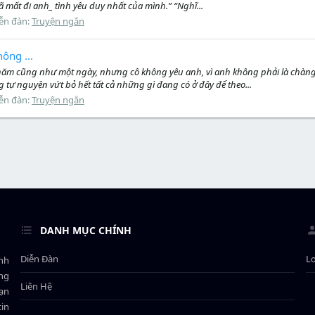
mất đi anh_ tình yêu duy nhất của mình.” “Nghĩ...
ễn đàn:
Truyện ngắn
ông ...
 năm cũng như một ngày, nhưng cô không yêu anh, vì anh không phải là chàng
tự nguyện vứt bỏ hết tất cả những gì đang có ở đây để theo...
ễn đàn:
Truyện ngắn
DANH MỤC CHÍNH
Diễn Đàn
L
ành
ông
Liên Hệ
bạn
in