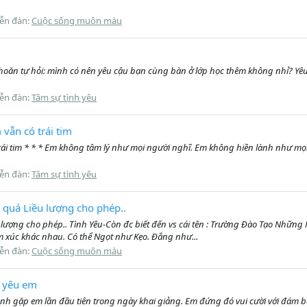
iễn đàn:
Cuộc sống muôn màu
hoăn tự hỏi: mình có nên yêu cậu bạn cùng bàn ở lớp học thêm không nhỉ? Yêu 
iễn đàn:
Tâm sự tình yêu
vẫn có trái tim
rái tim * * * Em không tâm lý như mọi người nghĩ. Em không hiền lành như m
iễn đàn:
Tâm sự tình yêu
u quá Liều lượng cho phép..
ều lượng cho phép.. Tình Yêu-Còn đc biết đến vs cái tên : Trường Đào Tạo Những
 xúc khác nhau. Có thể Ngọt như Kẹo. Đắng như...
iễn đàn:
Cuộc sống muôn màu
ờ yêu em
Anh gặp em lần đầu tiên trong ngày khai giảng. Em đứng đó vui cười với đám 