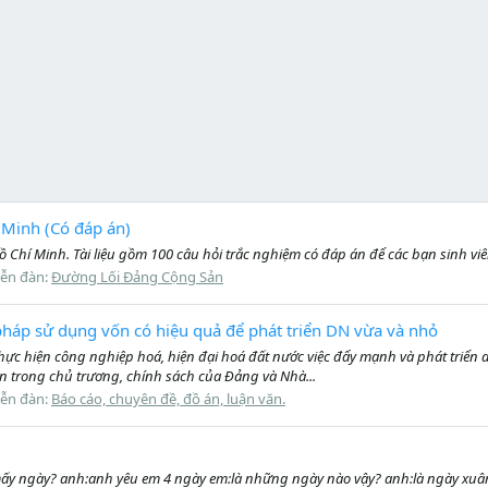
í Minh (Có đáp án)
ồ Chí Minh. Tài liệu gồm 100 câu hỏi trắc nghiệm có đáp án để các bạn sinh viê
iễn đàn:
Đường Lối Đảng Cộng Sản
pháp sử dụng vốn có hiệu quả để phát triển DN vừa và nhỏ
ể thực hiện công nghiệp hoá, hiện đại hoá đất nước việc đẩy mạnh và phát triể
iện trong chủ trương, chính sách của Đảng và Nhà...
iễn đàn:
Báo cáo, chuyên đề, đồ án, luận văn.
m mấy ngày? anh:anh yêu em 4 ngày em:là những ngày nào vậy? anh:là ngày xu