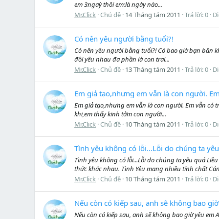
em 3ngaỳ thôi em:là ngày nào...
Mr.Click
Chủ đề
14 Tháng tám 2011
Trả lời: 0
D
Có nên yêu người bằng tuổi?!
Có nên yêu người bằng tuổi?! Có bao giờ bạn băn k
đôi yêu nhau đa phần là con trai...
Mr.Click
Chủ đề
13 Tháng tám 2011
Trả lời: 0
D
Em giả tạo,nhưng em vẫn là con người. Em 
Em giả tạo,nhưng em vẫn là con người. Em vẫn có t
khi,em thấy kinh tởm con người...
Mr.Click
Chủ đề
10 Tháng tám 2011
Trả lời: 0
D
Tình yêu không có lỗi...Lỗi do chúng ta yê
Tình yêu không có lỗi...Lỗi do chúng ta yêu quá Li
thức khác nhau. Tình Yêu mang nhiều tính chất Cảm
Mr.Click
Chủ đề
10 Tháng tám 2011
Trả lời: 0
D
Nếu còn có kiếp sau, anh sẽ không bao gi
Nếu còn có kiếp sau, anh sẽ không bao giờ yêu em 