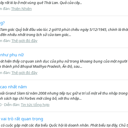
ây rất kì lạ ở một vùng quê Thái Lan. Quả của cây...
n đàn:
Thiên Nhiên
ng?
Tam giác Quỷ bắt đầu vào lúc 2 giờ10 phút chiều ngày 5/12/1945, chính là thời 
 đến nhiều nhất trong lịch sử của tam giác...
ễn đàn:
Thế giới đó đây
 như phụ nữ
i phát hiện thấy cơ quan sinh dục của phụ nữ trong khoang bụng của một người
ần thành phố Bhopal Madhya Pradesh, Ấn Độ, sau...
ễn đàn:
Thế giới đó đây
 cao nhất năm
giải Grand Slam từ năm 2008 nhưng tiếp tục giữ vị trí số một về thu nhập tron
 sách tạp chí Forbes mới công bố, với thu nhập...
 0
Diễn đàn:
Tin tức tổng hợp
vai trò rất quan trọng
 có cuộc gặp mặt các đại biểu Quốc hội là doanh nhân. Phát biểu tại đây, Chủ