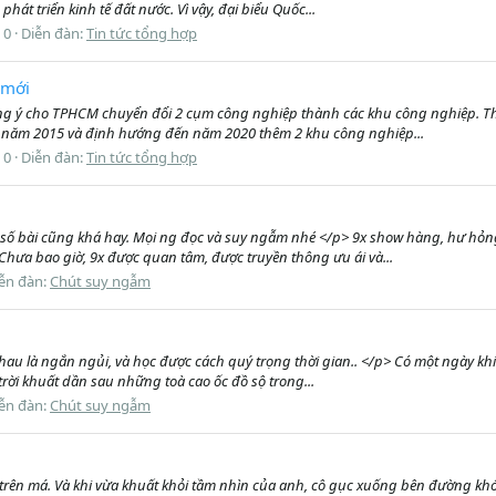
hát triển kinh tế đất nước. Vì vậy, đại biểu Quốc...
: 0
Diễn đàn:
Tin tức tổng hợp
 mới
ồng ý cho TPHCM chuyển đổi 2 cụm công nghiệp thành các khu công nghiệp. 
n năm 2015 và định hướng đến năm 2020 thêm 2 khu công nghiệp...
: 0
Diễn đàn:
Tin tức tổng hợp
ố bài cũng khá hay. Mọi ng đọc và suy ngẫm nhé </p> 9x show hàng, hư hỏng, l
hưa bao giờ, 9x được quan tâm, được truyền thông ưu ái và...
ễn đàn:
Chút suy ngẫm
hau là ngắn ngủi, và học được cách quý trọng thời gian.. </p> Có một ngày khi
trời khuất dần sau những toà cao ốc đồ sộ trong...
ễn đàn:
Chút suy ngẫm
i trên má. Và khi vừa khuất khỏi tầm nhìn của anh, cô gục xuống bên đường kh