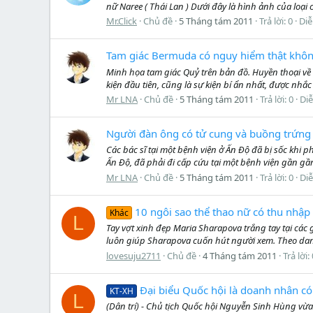
nữ Naree ( Thái Lan ) Dưới đây là hình ảnh của loại c
Mr.Click
Chủ đề
5 Tháng tám 2011
Trả lời: 0
Diễ
Tam giác Bermuda có nguy hiểm thật khô
Minh họa tam giác Quỷ trên bản đồ. Huyền thoại về 
kiện đầu tiên, cũng là sự kiện bí ẩn nhất, được nhắc
Mr LNA
Chủ đề
5 Tháng tám 2011
Trả lời: 0
Di
Người đàn ông có tử cung và buồng trứng
Các bác sĩ tại một bệnh viện ở Ấn Độ đã bị sốc kh
Ấn Độ, đã phải đi cấp cứu tại một bệnh viện gần g
Mr LNA
Chủ đề
5 Tháng tám 2011
Trả lời: 0
Di
10 ngôi sao thể thao nữ có thu nhập
Khác
L
Tay vợt xinh đẹp Maria Sharapova trắng tay tại các 
luôn giúp Sharapova cuốn hút người xem. Theo danh
lovesuju2711
Chủ đề
4 Tháng tám 2011
Trả lời:
Đại biểu Quốc hội là doanh nhân có 
KT-XH
L
(Dân trí) - Chủ tịch Quốc hội Nguyễn Sinh Hùng vừa