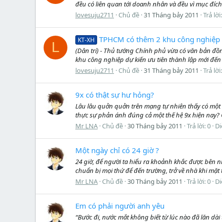
đều có liên quan tới doanh nhân và đều vì mục đích p
lovesuju2711
Chủ đề
31 Tháng bảy 2011
Trả lời
TPHCM có thêm 2 khu công nghiệp
KT-XH
L
(Dân trí) - Thủ tướng Chính phủ vừa có văn bản đ
khu công nghiệp dự kiến ưu tiên thành lập mới đế
lovesuju2711
Chủ đề
31 Tháng bảy 2011
Trả lời
9x có thật sự hư hỏng?
Lâu lâu quởn quởn trên mạng tự nhiên thấy có một s
thực sự phản ánh đúng cả một thế hệ 9x hiện nay? C
Mr LNA
Chủ đề
30 Tháng bảy 2011
Trả lời: 0
Di
Một ngày chỉ có 24 giờ ?
24 giờ, để người ta hiểu ra khoảnh khắc được bên n
chuẩn bị mọi thứ để đến trường, trở về nhà khi mặt 
Mr LNA
Chủ đề
30 Tháng bảy 2011
Trả lời: 0
Di
Em có phải người anh yêu
“Bước đi, nước mắt không biết từ lúc nào đã lăn dà