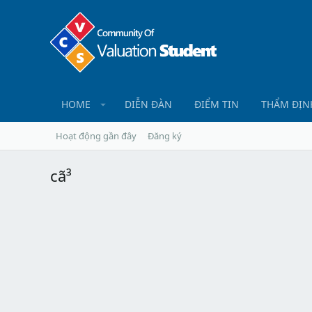
HOME
DIỄN ĐÀN
ĐIỂM TIN
THẨM ĐỊN
Hoạt động gần đây
Đăng ký
cã³