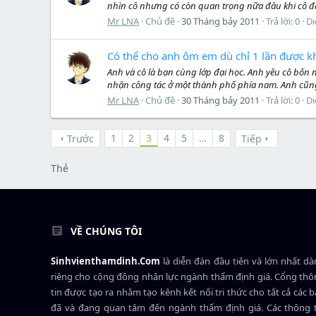
nhìn cô nhưng có còn quan trọng nữa đâu khi cô đã 
Mr LNA
Chủ đề
30 Tháng bảy 2011
Trả lời: 0
Di
Có thể cho anh ôm em dù chỉ 1 lần được kh
Anh và cô là bạn cùng lớp đại học. Anh yêu cô bốn
nhận công tác ở một thành phố phía nam. Anh cũng 
Mr LNA
Chủ đề
30 Tháng bảy 2011
Trả lời: 0
Di
1
2
3
4
5
…
8
Trước
Tiếp
Thẻ
VỀ CHÚNG TÔI
Sinhvienthamdinh.Com
là diễn đàn đầu tiên và lớn nhất d
riêng cho cộng đồng nhân lực ngành
thẩm định giá
. Cổng th
tin được tạo ra nhằm tạo kênh kết nối tri thức cho tất cả các 
đã và đang quan tâm đến ngành thẩm định giá. Các thông t