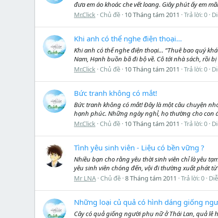
đưa em áo khoác che vết loang. Giây phút ấy em mã
Mr.Click
Chủ đề
10 Tháng tám 2011
Trả lời: 0
D
Khi anh có thể nghe điện thoại…
Khi anh có thể nghe điện thoại… “Thuê bao quý khá
Nam, Hạnh buồn bã đi bộ về. Cô tới nhà sách, rồi bị 
Mr.Click
Chủ đề
10 Tháng tám 2011
Trả lời: 0
D
Bức tranh không có mắt!
Bức tranh không có mắt! Đây là một câu chuyện nhỏ 
hạnh phúc. Những ngày nghỉ, họ thường cho con đi ch
Mr.Click
Chủ đề
10 Tháng tám 2011
Trả lời: 0
D
Tình yêu sinh viên - Liệu có bền vững ?
Nhiều bạn cho rằng yêu thời sinh viên chỉ là yêu tạm
yêu sinh viên chóng đến, vội đi thường xuất phát từ t
Mr LNA
Chủ đề
8 Tháng tám 2011
Trả lời: 0
Di
Những loại củ quả có hình dáng giống ngư
Cây có quả giống người phụ nữ ở Thái Lan, quả lê h