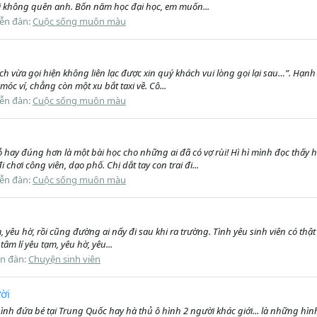
i không quên anh. Bốn năm học đại học, em muốn...
iễn đàn:
Cuộc sống muôn màu
ch vừa gọi hiện không liên lạc được xin quý khách vui lòng gọi lại sau…”. Hạ
móc ví, chẳng còn một xu bắt taxi về. Cô...
iễn đàn:
Cuộc sống muôn màu
hay đúng hơn là một bài học cho những ai đã có vợ rùi! Hì hì mình đọc thấy h
ơi công viên, dạo phố. Chị dắt tay con trai đi...
iễn đàn:
Cuộc sống muôn màu
, yêu hờ, rồi cũng đường ai nấy đi sau khi ra trường. Tình yêu sinh viên có thậ
âm lí yêu tạm, yêu hờ, yêu...
ễn đàn:
Chuyện sinh viên
ời
ình đứa bé tại Trung Quốc hay hà thủ ô hình 2 người khác giới... là những hìn