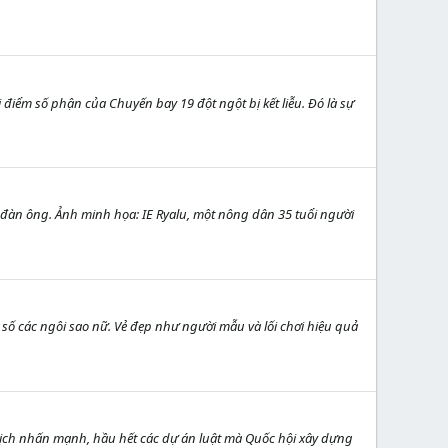
điểm số phận của Chuyến bay 19 đột ngột bị kết liễu. Đó là sự
 đàn ông. Ảnh minh họa: IE Ryalu, một nông dân 35 tuổi người
g số các ngôi sao nữ. Vẻ đẹp như người mẫu và lối chơi hiệu quả
 tịch nhấn mạnh, hầu hết các dự án luật mà Quốc hội xây dựng