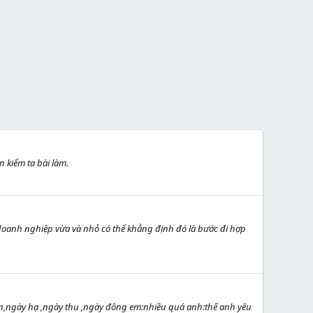
n kiểm ta bài làm.
n doanh nghiệp vừa và nhỏ có thể khẳng định đó là bước đi hợp
ân,ngày hạ ,ngày thu ,ngày đông em:nhiều quá anh:thế anh yêu