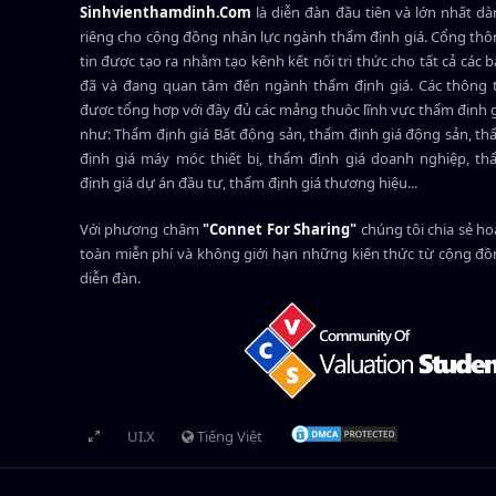
Sinhvienthamdinh.Com
là diễn đàn đầu tiên và lớn nhất d
riêng cho cộng đồng nhân lực ngành
thẩm định giá
. Cổng th
tin được tạo ra nhằm tạo kênh kết nối tri thức cho tất cả các 
đã và đang quan tâm đến ngành thẩm định giá. Các thông t
được tổng hợp với đầy đủ các mảng thuộc lĩnh vực thẩm định 
như: Thẩm định giá Bất động sản, thẩm định giá động sản, t
định giá máy móc thiết bị, thẩm định giá doanh nghiệp, t
định giá dự án đầu tư, thẩm định giá thương hiệu...
Với phương châm
"Connet For Sharing"
chúng tôi chia sẻ h
toàn miễn phí và không giới hạn những kiến thức từ cộng đ
diễn đàn.
UI.X
Tiếng Việt