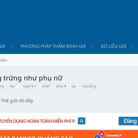
GIÁ
PHƯƠNG PHÁP THẨM ĐỊNH GIÁ
DỮ LIỆU GIÁ
 đàn
g trứng như phụ nữ
ng
ná»¯
ngæ°á»i
nhæ°
phá»¥
tá»­
trá»©ng
Thế giới đó đây