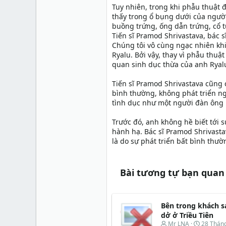
Tuy nhiên, trong khi phẫu thuật đ
thấy trong ổ bụng dưới của ngườ
buồng trứng, ống dẫn trứng, cổ 
Tiến sĩ Pramod Shrivastava, bác s
Chúng tôi vô cùng ngạc nhiên kh
Ryalu. Bởi vậy, thay vì phẫu thuậ
quan sinh dục thừa của anh Ryalu
Tiến sĩ Pramod Shrivastava cũng c
bình thường, không phát triển ng
tình dục như một người đàn ông
Trước đó, anh không hề biết tới 
hành hạ. Bác sĩ Pramod Shrivasta
là do sự phát triển bất bình thườn
Bài tương tự bạn quan
Bên trong khách 
dở ở Triều Tiên
T
N
Mr LNA
28 Tháng