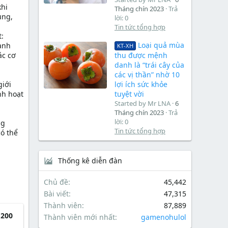
khi
Tháng chín 2023
Trả
ung,
lời: 0
Tin tức tổng hợp
t:
Loại quả mùa
anh
KT-XH
ác cơ
thu được mệnh
danh là “trái cây của
các vị thần” nhờ 10
giới
lợi ích sức khỏe
nh hoạt
tuyệt vời
Started by Mr LNA
6
Tháng chín 2023
Trả
lời: 0
ng
Tin tức tổng hợp
có thể
Thống kê diễn đàn
Chủ đề
45,442
Bài viết
47,315
Thành viên
87,889
 200
Thành viên mới nhất
gamenohulol