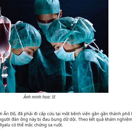
Ảnh minh họa: IE
i Ấn Độ, đã phải đi cấp cứu tại một bệnh viện gần gần thành phố
người đàn ông này bị đau bụng dữ dội. Theo kết quả khám nghiệ
Ryalu có thể mắc chứng sa ruột.