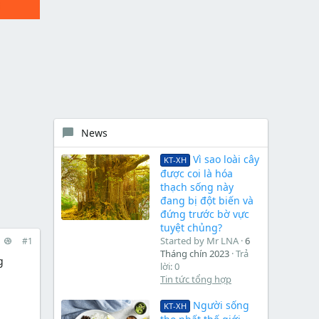
News
Vì sao loài cây
KT-XH
được coi là hóa
thạch sống này
đang bị đột biến và
đứng trước bờ vực
tuyệt chủng?
Started by Mr LNA
6
#1
Tháng chín 2023
Trả
g
lời: 0
Tin tức tổng hợp
Người sống
KT-XH