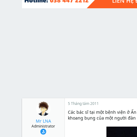
t
e
r
5 Tháng tám 2011
Các bác sĩ tại một bệnh viện ở Ấ
khoang bụng của một người đàn 
Mr LNA
Administrator