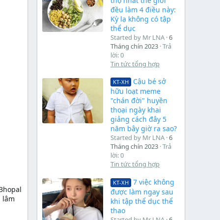
thọ nhất thế giới
đều làm 4 điều này:
Kỳ lạ không có tập
thể dục
Started by Mr LNA
6
Tháng chín 2023
Trả
lời: 0
Tin tức tổng hợp
Cậu bé sở
KT-XH
hữu loạt meme
"chán đời" huyền
thoại ngày khai
giảng cách đây 5
năm bây giờ ra sao?
Started by Mr LNA
6
Tháng chín 2023
Trả
lời: 0
Tin tức tổng hợp
7 việc không
KT-XH
 Bhopal
được làm ngay sau
m lâm
khi tập thể dục thể
thao
Started by Mr LNA
6