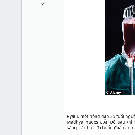
1 Tháng mười một 2010
49,065
13
38
Ryalu, một nông dân 35 tuổi ngườ
Madhya Pradesh, Ấn Độ, sau khi 
sàng, các bác sĩ chuẩn đoán anh 