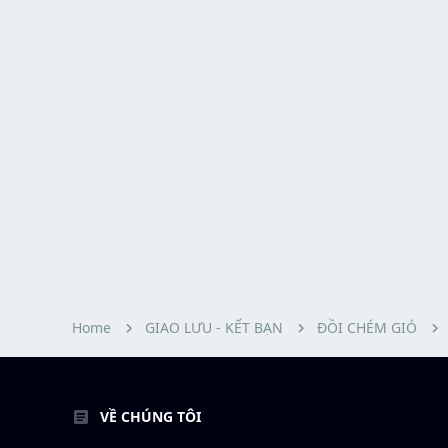
Home
GIAO LƯU - KẾT BẠN
ĐỒI CHÉM GIÓ
VỀ CHÚNG TÔI