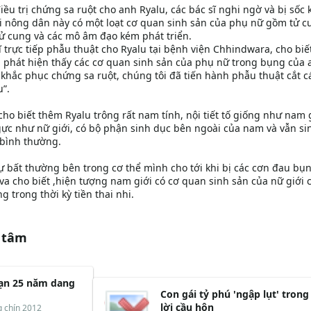
iều trị chứng sa ruột cho anh Ryalu, các bác sĩ nghi ngờ và bị sốc 
i nông dân này có một loạt cơ quan sinh sản của phụ nữ gồm tử c
tử cung và các mô âm đạo kém phát triển.
ĩ trực tiếp phẫu thuật cho Ryalu tại bệnh viện Chhindwara, cho biế
i phát hiện thấy các cơ quan sinh sản của phụ nữ trong bụng của 
t khắc phục chứng sa ruột, chúng tôi đã tiến hành phẫu thuật cắt c
”.
ho biết thêm Ryalu trông rất nam tính, nội tiết tố giống như nam 
ực như nữ giới, có bộ phận sinh dục bên ngoài của nam và vẫn si
 bình thường.
sự bất thường bên trong cơ thể mình cho tới khi bị các cơn đau bụ
va cho biết ,hiện tượng nam giới có cơ quan sinh sản của nữ giới 
g trong thời kỳ tiền thai nhi.
 tâm
sạn 25 năm dang
Con gái tỷ phú 'ngập lụt' trong
lời cầu hôn
 chín 2012