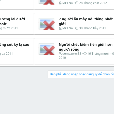
T
N
Mr LNA
28 Tháng chín 2012
h
g
r
à
e
y
tương lai dưới
7 người ăn mày nổi tiếng nhất
a
b
d
ắ
soft.
giới
s
t
T
N
ng mười 2011
Mr LNA
30 Tháng bảy 2011
t
đ
h
g
a
ầ
r
à
r
u
e
y
t
ng sót kỳ lạ sau
Người chết kiếm tiền giỏi hơn
a
b
e
d
ắ
người sống
r
s
t
T
N
g ba 2011
demsaoroi88
16 Tháng mười mộ
t
đ
h
g
2010
a
ầ
r
à
r
u
e
y
t
a
b
e
d
ắ
Bạn phải đăng nhập hoặc đăng ký để phản hồi
r
s
t
t
đ
a
ầ
r
u
t
e
r