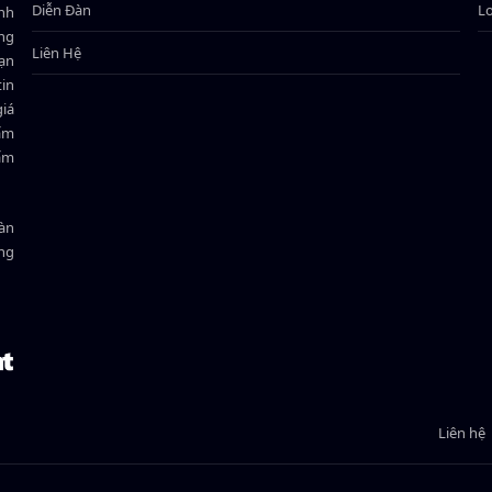
Diễn Đàn
L
ành
ông
Liên Hệ
bạn
in
giá
hẩm
hẩm
oàn
ồng
Liên hệ