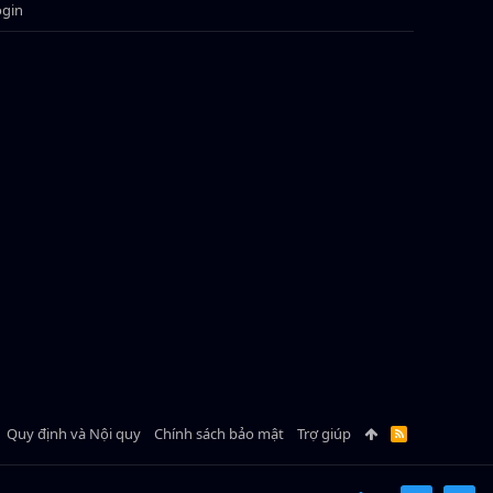
ogin
Quy định và Nội quy
Chính sách bảo mật
Trợ giúp
R
S
S