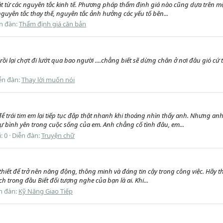
t từ các nguyên tắc kinh tế. Phương pháp thẩm định giá nào cũng dựa trên mộ
uyên tắc thay thế, nguyên tắc ảnh hưởng các yếu tố bên...
n đàn:
Thẩm định giá căn bản
.rồi lại chợt đi lướt qua bao người ....chẳng biết sẽ dừng chân ở nơi đâu gió cứ
ễn đàn:
Thay lời muốn nói
 trái tim em lại tiếp tục đập thật nhanh khi thoáng nhìn thấy anh. Nhưng anh
 bình yên trong cuộc sống của em. Anh chẳng cố tình đâu, em...
i: 0
Diễn đàn:
Truyện chữ
ần thiết để trở nên năng động, thông minh và đáng tin cậy trong công việc. Hãy 
 trong đầu Biết đối tượng nghe của bạn là ai. Khi...
n đàn:
Kỹ Năng Giao Tiếp