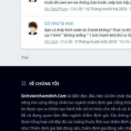
trước khi xem em xin thông báo trước, mấy bác hãy 
Mr SieuPham
Chủ đề
10 Tháng mười hai 2010
T
Cứ như là mơ!
Bạn có thấy hình xoắn ốc ở dưới không? Thực ra đó
Lại 1 hình " không tưởng " 1 bức tranh khá thú vị: Ô
Mr LNA
Chủ đề
5 Tháng mười một 2010
Trả lời:
Thẻ
VỀ CHÚNG TÔI
Sinhvienthamdinh.Com
là diễn đàn đầu tiên và lớn nhất d
riêng cho cộng đồng nhân lực ngành
thẩm định giá
. Cổng th
tin được tạo ra nhằm tạo kênh kết nối tri thức cho tất cả các 
đã và đang quan tâm đến ngành thẩm định giá. Các thông t
được tổng hợp với đầy đủ các mảng thuộc lĩnh vực thẩm định 
như: Thẩm định giá Bất động sản, thẩm định giá động sản, t