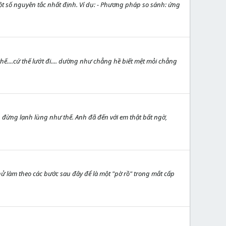
t số nguyên tắc nhất định. Ví dụ: - Phương pháp so sánh: ứng
 thế....cứ thế lướt đi.... dường như chẳng hề biết mệt mỏi chẳng
 đừng lạnh lùng như thế. Anh đã đến với em thật bất ngờ,
thử làm theo các bước sau đây để là một "pờ rồ" trong mắt cấp