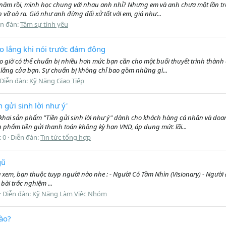
năm rồi, mình học chung với nhau anh nhỉ? Nhưng em và anh chưa một lần trò 
 vỡ oà ra. Giá như anh đừng đối xử tốt với em, giá như...
ễn đàn:
Tâm sự tình yêu
o lắng khi nói trước đám đông
 giờ có thể chuẩn bị nhiều hơn mức bạn cần cho một buổi thuyết trình thành c
o lắng của bạn. Sự chuẩn bị không chỉ bao gồm những gì...
Diễn đàn:
Kỹ Năng Giao Tiếp
gửi sinh lời như ý'
hai sản phẩm "Tiền gửi sinh lời như ý" dành cho khách hàng cá nhân và doan
 phẩm tiền gửi thanh toán không kỳ hạn VND, áp dụng mức lãi...
: 0
Diễn đàn:
Tin tức tổng hợp
gũ
 xem, bạn thuộc tuyp người nào nhe : - Người Có Tầm Nhìn (Visionary) - Người Đ
bài trắc nghiệm ...
Diễn đàn:
Kỹ Năng Làm Việc Nhóm
ào?