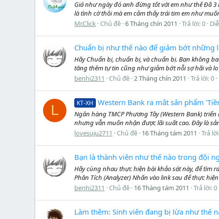
Giá như ngày đó anh đừng tốt với em như thế Đã 3 
là tình cờ thôi mà em cảm thấy trái tim em như muốn
Mr.Click
Chủ đề
6 Tháng chín 2011
Trả lời: 0
Di
Chuẩn bị như thế nào để giảm bớt những l
Hãy Chuẩn bị, chuẩn bị, và chuẩn bị. Bạn không bao
tăng thêm tự tin cũng như giảm bớt nỗi sợ hãi và l
benhi2311
Chủ đề
2 Tháng chín 2011
Trả lời: 0
Western Bank ra mắt sản phẩm 'Tiền 
KT-XH
L
Ngân hàng TMCP Phương Tây (Western Bank) triển k
nhưng vẫn muốn nhận được lãi suất cao. Đây là sản
lovesuju2711
Chủ đề
16 Tháng tám 2011
Trả lời
Bạn là thành viên như thế nào trong đội n
Hãy cùng nhau thực hiện bài khảo sát này, để tìm ra
Phân Tích (Analyzer) Nhấn vào link sau để thực hiện 
benhi2311
Chủ đề
16 Tháng tám 2011
Trả lời: 0
Làm thêm: Sinh viên đang bị lừa như thế n