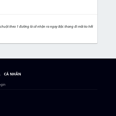
huột theo 1 đường là sẽ nhận ra ngay Bậc thang đi mãi ko hết
CÁ NHÂN
ogin