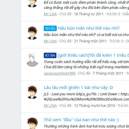
Để có được một cuộc đàm phán thành công, nhất thiế
căng thẳng rất dễ gây cho đôi bên đàm phán cảm gi
Mr LNA
Chủ đề
18 Tháng tư 2011
Trả lời: 0
Diễ
Nấu bún mắn như thế nào nhỉ?
VH-DL
Nầu bún mắn như thế nào nhỉ? có ai biết nói sơ cho
Mr LNA
Chủ đề
21 Tháng một 2011
Trả lời: 0
D
[giới thiệu sách]Tôi đã kiếm 1 triệu
KT-XH
Trong cuốn sách hướng dẫn rất dễ hiểu này, với từ
Chia đã làm sáng tỏ những biệt ngữ trong marketing
saveyourtime1990
Chủ đề
7 Tháng một 2011
Tr
Lâu lâu mới ghiền 1 bài như vậy :D
JLS - Love you more GAjLo_guTKs :: Link Down :: h
%20Love%20You%20More%20%5BRockDizMusic.com%5D.mp3 
Mr LNA
Chủ đề
12 Tháng mười hai 2010
Trả lời:
Thử xem ''đầu'' của bạn như thế nào :)
Thường những hình ảnh hơi hơi trừu tượng chút là là