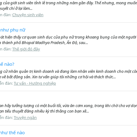
hung của giới sinh viên tỉnh lẻ trong những năm gần đây. Thế nhưng, mong muốn
t chí ở lại làm...
ễn đàn:
Chuyện sinh viên
 như phụ nữ
i phát hiện thấy cơ quan sinh dục của phụ nữ trong khoang bụng của một người
ần thành phố Bhopal Madhya Pradesh, Ấn Độ, sau...
ễn đàn:
Thế giới đó đây
hế nào?
 cử nhân quản trị kinh doanh và đang làm nhân viên kinh doanh cho một côn
ề bất động sản. Xin tư vấn giúp tôi những cơ hội và thách thức...
ễn đàn:
Tư vấn - Hướng nghiệp
 hãy tưởng tượng có một buổi tối, vừa ăn cơm xong, trong khi chờ cho vợ dọn
n tiểu thuyết đăng nhiều kỳ thì thằng con bạn xề...
ễn đàn:
Truyện ngắn
như thế nào