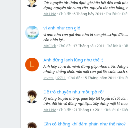
Các nguyên tắc thẩm định giá hầu hết đều xuất phá
dụng nguyên tắc cung cầu, nguyên tắc cân bằng, ng
Mr LNA
Chủ đề
6 Tháng bảy 2011
Trả lời: 0
Diễ
vì anh như cơn gió
vì anh như cơn gió Anh như là cơn gió ....chợt đến...
cần nhìn lại...
Mr.Click
Chủ đề
17 Tháng sáu 2011
Trả lời: 0
Di
Anh đừng lạnh lùng như thế :(
L
Anh hãy cứ ra đi, mình đừng gặp nhau nữa, đừng để
nhưng chẳng khác nào một cơn gió lốc cuốn sạch sự
lovesuju2711
Chủ đề
15 Tháng năm 2011
Trả lờ
Để trò chuyện như một “pờ rồ”
Kỹ năng truyền thông, giao tiếp tốt là yếu tố rất c
trên, đối tác và đồng nghiệp… Xây dựng một kế hoạch
Mr LNA
Chủ đề
21 Tháng tư 2011
Trả lời: 0
Diễ
Cần có không khí đàm phán như thế nào?