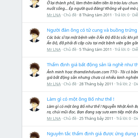
Ở lại thành phố, làm thêm kiếm tiền là trào lưu c
nuốt sống... Ép người quá đáng! Không về quê mà quyế
Mr LNA
Chủ đề
8 Tháng tám 2011
Trả lời: 0
Di
Người đàn ông có tử cung và buồng trứng
Các bác sĩ tại một bệnh viện ở Ấn Độ đã bị sốc kh
Ấn Độ, đã phải đi cấp cứu tại một bệnh viện gần g
Mr LNA
Chủ đề
5 Tháng tám 2011
Trả lời: 0
Di
Thẩm định giá bất động sản là nghề như t
Ảnh minh họa: thamdinhduan.com TTO - Tôi có bằng
giá bất động sản nhưng chưa có nhiều kinh nghiệm v
Mr LNA
Chủ đề
28 Tháng bảy 2011
Trả lời: 2
Di
Làm gì có một ông Bố như thế !
Làm gì có một ông Bố như thế ! Nguyễn Nhật Ánh Bạn
ra, chúi mũi đọc. Bạn đang say sưa xem tiếp một đoạ
Mr LNA
Chủ đề
25 Tháng bảy 2011
Trả lời: 0
Di
Nguyên tắc thẩm định giá được ứng dụng 