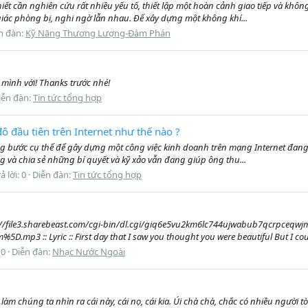
t cần nghiên cứu rất nhiều yếu tố, thiết lập một hoàn cảnh giao tiếp và khô
ác phòng bị, nghi ngờ lẫn nhau. Để xây dựng một không khí...
n đàn:
Kỹ Năng Thương Lượng-Đàm Phán
 mình với! Thanks trước nhé!
iễn đàn:
Tin tức tổng hợp
 đô đầu tiên trên Internet như thế nào ?
ng bước cụ thể để gây dựng một công việc kinh doanh trên mạng Internet đang
 và chia sẻ những bí quyết và kỹ xảo vẫn đang giúp ông thu...
ả lời: 0
Diễn đàn:
Tin tức tổng hợp
ttp://file3.sharebeast.com/cgi-bin/dl.cgi/giq6e5vu2km6lc744ujwabub7qcrpceqw
:: Lyric :: First day that I saw you thought you were beautiful But I couldn’
 0
Diễn đàn:
Nhạc Nước Ngoài
m chúng ta nhìn ra cái này, cái nọ, cái kia. Úi chà chà, chắc có nhiều người t