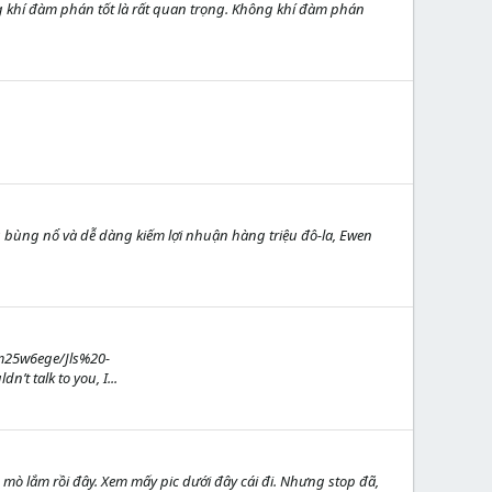
ng khí đàm phán tốt là rất quan trọng. Không khí đàm phán
 bùng nổ và dễ dàng kiếm lợi nhuận hàng triệu đô-la, Ewen
jm25w6ege/Jls%20-
t talk to you, I...
ò mò lắm rồi đây. Xem mấy pic dưới đây cái đi. Nhưng stop đã,