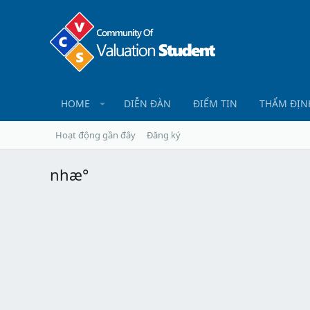
HOME
DIỄN ĐÀN
ĐIỂM TIN
THẨM ĐỊN
Hoạt động gần đây
Đăng ký
nhæ°