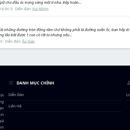
giữ cho đầu óc trong sáng một tí nha. Đây hoàn...
rả lời: 0
Diễn đàn:
Vui Nhộn
 là những đường tròn đồng tâm chứ không phải là đường xoắn ốc, bạn hãy di c
ng lão bắt được 1 con có rất to nhưng nếu...
 0
Diễn đàn:
Ảo Giác
DANH MỤC CHÍNH
Diễn Đàn
L
ành
ông
Liên Hệ
bạn
in
giá
hẩm