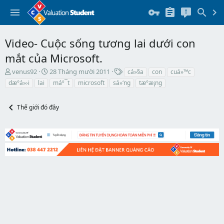
Video- Cuộc sống tương lai dưới con
mắt của Microsoft.
T
N
T
venus92
28 Tháng mười 2011
cá»§a
con
cuá»™c
h
g
h
dæ°á»›i
lai
máº¯t
microsoft
sá»‘ng
tæ°æ¡ng
r
à
ẻ
e
y
a
b
Thế giới đó đây
d
ắ
s
t
t
đ
a
ầ
r
u
t
e
r