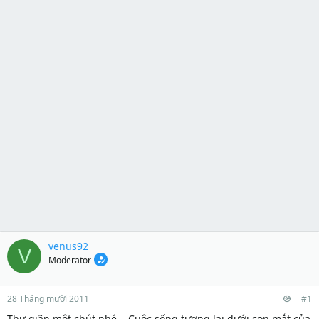
venus92
V
Moderator
28 Tháng mười 2011
#1
Thư giãn một chút nhé... Cuộc sống tương lai dưới con mắt của