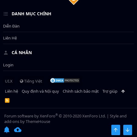
DANH MỤC CHÍNH
Diễn Đàn
Liên Hệ
CÁ NHÂN
Login
UI.X
Tiếng Việt
Liên hệ
Quy định và Nội quy
Chính sách bảo mật
Trợ giúp
R
S
S
®
Forum software by XenForo
© 2010-2020 XenForo Ltd.
|
Style and
add-ons by ThemeHouse
BÊN TRÊN
BOT