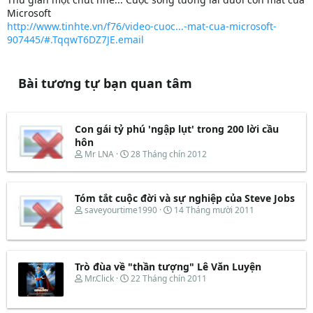
Microsoft
http://www.tinhte.vn/f76/video-cuoc...-mat-cua-microsoft-
907445/#.TqqwT6DZ7JE.email
Bài tương tự bạn quan tâm
Con gái tỷ phú 'ngập lụt' trong 200 lời cầu
hôn
T
N
Mr LNA
28 Tháng chín 2012
h
g
r
à
e
y
Tóm tắt cuộc đời và sự nghiệp của Steve Jobs
a
b
d
ắ
T
N
saveyourtime1990
14 Tháng mười 2011
s
t
h
g
t
đ
r
à
a
ầ
e
y
r
u
a
b
t
d
ắ
Trò đùa về "thần tượng" Lê Văn Luyện
e
s
t
T
N
Mr.Click
22 Tháng chín 2011
r
t
đ
h
g
a
ầ
r
à
r
u
e
y