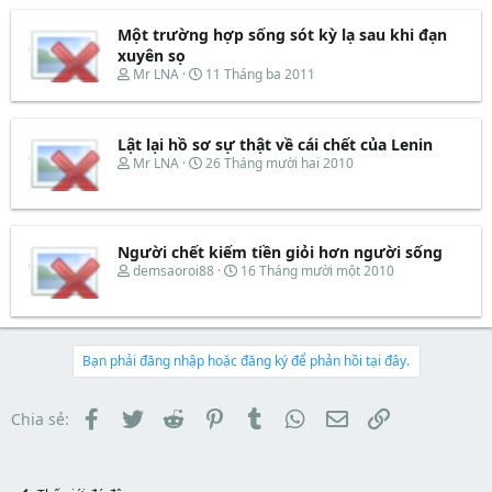
t
a
b
e
d
ắ
Một trường hợp sống sót kỳ lạ sau khi đạn
r
s
t
xuyên sọ
t
đ
T
N
Mr LNA
11 Tháng ba 2011
a
ầ
h
g
r
u
r
à
t
e
y
e
Lật lại hồ sơ sự thật về cái chết của Lenin
a
b
r
d
ắ
T
N
Mr LNA
26 Tháng mười hai 2010
s
t
h
g
t
đ
r
à
a
ầ
e
y
r
u
a
b
t
d
ắ
Người chết kiếm tiền giỏi hơn người sống
e
s
t
T
N
demsaoroi88
16 Tháng mười một 2010
r
t
đ
h
g
a
ầ
r
à
r
u
e
y
t
a
b
e
d
ắ
Bạn phải đăng nhập hoặc đăng ký để phản hồi tại đây.
r
s
t
t
đ
a
ầ
Facebook
Twitter
Reddit
Pinterest
Tumblr
WhatsApp
Email
Link
Chia sẻ:
r
u
t
e
r