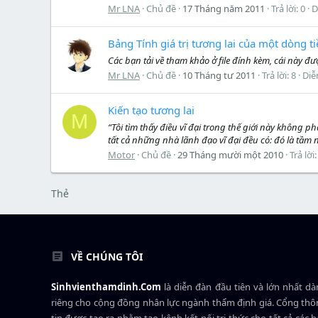
Mr LNA
Chủ đề
17 Tháng năm 2011
Trả lời: 0
D
Bảng Tính giá trị tương lai của một dòng t
Các bạn tải về tham khảo ở file đính kèm, cái này đư
Mr LNA
Chủ đề
10 Tháng tư 2011
Trả lời: 8
Diễ
Kiến tạo tương lai
M
“Tôi tìm thấy điều vĩ đại trong thế giới này khôn
tất cả những nhà lãnh đạo vĩ đại đều có: đó là tầm n
Motor
Chủ đề
29 Tháng mười một 2010
Trả lời:
Thẻ
VỀ CHÚNG TÔI
Sinhvienthamdinh.Com
là diễn đàn đầu tiên và lớn nhất d
riêng cho cộng đồng nhân lực ngành
thẩm định giá
. Cổng th
tin được tạo ra nhằm tạo kênh kết nối tri thức cho tất cả các 