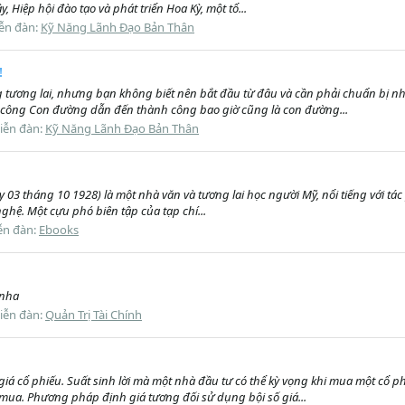
 Hiệp hội đào tạo và phát triển Hoa Kỳ, một tổ...
ễn đàn:
Kỹ Năng Lãnh Đạo Bản Thân
!
ương lai, nhưng bạn không biết nên bắt đầu từ đâu và cần phải chuẩn bị nhữ
 công Con đường dẫn đến thành công bao giờ cũng là con đường...
iễn đàn:
Kỹ Năng Lãnh Đạo Bản Thân
 ngày 03 tháng 10 1928) là một nhà văn và tương lai học người Mỹ, nổi tiếng với
hệ. Một cựu phó biên tập của tạp chí...
ễn đàn:
Ebooks
 nha
iễn đàn:
Quản Trị Tài Chính
iá cổ phiếu. Suất sinh lời mà một nhà đầu tư có thể kỳ vọng khi mua một cổ ph
mua. Phương pháp định giá tương đối sử dụng bội số giá...