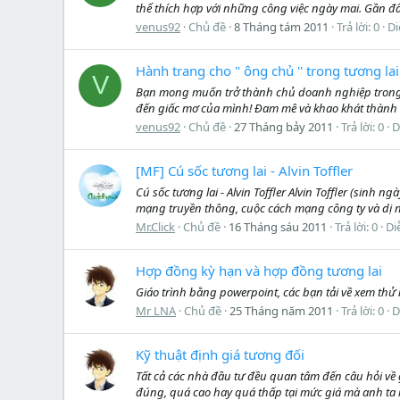
thể thích hợp với những công việc ngày mai. Gần đây,
venus92
Chủ đề
8 Tháng tám 2011
Trả lời: 0
Di
Hành trang cho " ông chủ '' trong tương lai
V
Bạn mong muốn trở thành chủ doanh nghiệp trong t
đến giấc mơ của mình! Đam mê và khao khát thành
venus92
Chủ đề
27 Tháng bảy 2011
Trả lời: 0
D
[MF] Cú sốc tương lai - Alvin Toffler
Cú sốc tương lai - Alvin Toffler Alvin Toffler (sinh
mạng truyền thông, cuộc cách mạng công ty và dị ng
Mr.Click
Chủ đề
16 Tháng sáu 2011
Trả lời: 0
Di
Hợp đồng kỳ hạn và hợp đồng tương lai
Giáo trình bằng powerpoint, các bạn tải về xem thử
Mr LNA
Chủ đề
25 Tháng năm 2011
Trả lời: 0
D
Kỹ thuật định giá tương đối
Tất cả các nhà đầu tư đều quan tâm đến câu hỏi về g
đúng, quá cao hay quá thấp tại mức giá mà anh ta 