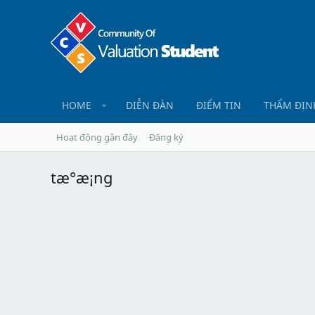
HOME
DIỄN ĐÀN
ĐIỂM TIN
THẨM ĐỊN
Hoạt động gần đây
Đăng ký
tæ°æ¡ng