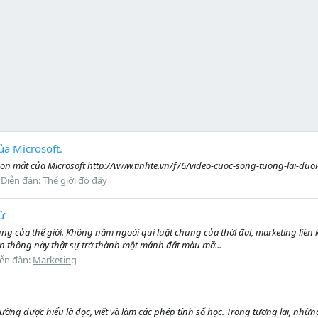
ủa Microsoft.
 con mắt của Microsoft http://www.tinhte.vn/f76/video-cuoc-song-tuong-lai-d
Diễn đàn:
Thế giới đó đây
tử
ng của thế giới. Không nằm ngoài qui luật chung của thời đại, marketing liên
ền thông này thật sự trở thành một mảnh đất màu mỡ...
iễn đàn:
Marketing
ường được hiểu là đọc, viết và làm các phép tính số học. Trong tương lai, nhữn