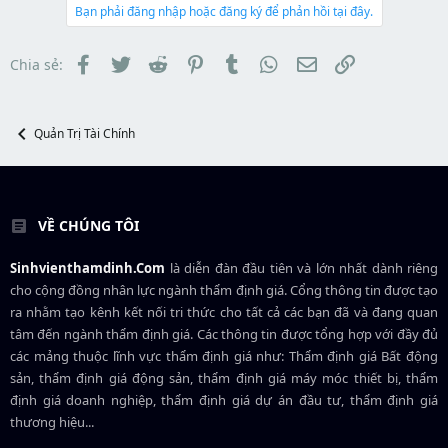
t
a
b
Bạn phải đăng nhập hoặc đăng ký để phản hồi tại đây.
e
d
ắ
r
s
t
t
đ
Facebook
Twitter
Reddit
Pinterest
Tumblr
WhatsApp
Email
Link
Chia sẻ:
a
ầ
r
u
t
e
Quản Trị Tài Chính
r
VỀ CHÚNG TÔI
Sinhvienthamdinh.Com
là diễn đàn đầu tiên và lớn nhất dành riêng
cho cộng đồng nhân lực ngành
thẩm định giá
. Cổng thông tin được tạo
ra nhằm tạo kênh kết nối tri thức cho tất cả các bạn đã và đang quan
tâm đến ngành thẩm định giá. Các thông tin được tổng hợp với đầy đủ
các mảng thuộc lĩnh vực thẩm định giá như: Thẩm định giá Bất động
sản, thẩm định giá động sản, thẩm định giá máy móc thiết bị, thẩm
định giá doanh nghiệp, thẩm định giá dự án đầu tư, thẩm định giá
thương hiệu...