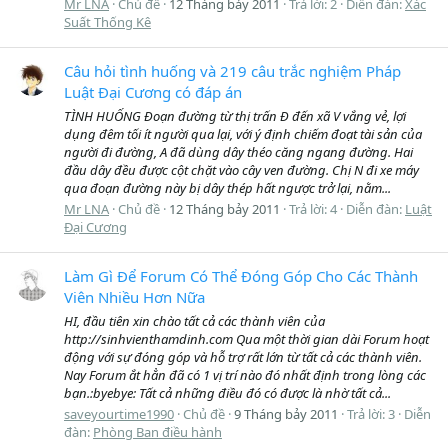
Mr LNA
Chủ đề
12 Tháng bảy 2011
Trả lời: 2
Diễn đàn:
Xác
Suất Thống Kê
Câu hỏi tình huống và 219 câu trắc nghiệm Pháp
Luật Đại Cương có đáp án
TÌNH HUỐNG Đoạn đường từ thị trấn Đ đến xã V vắng vẻ, lợi
dụng đêm tối ít người qua lại, với ý định chiếm đoạt tài sản của
người đi đường, A đã dùng dây théo căng ngang đường. Hai
đầu dây đều được cột chặt vào cây ven đường. Chị N đi xe máy
qua đoạn đường này bị dây thép hất ngược trở lại, nằm...
Mr LNA
Chủ đề
12 Tháng bảy 2011
Trả lời: 4
Diễn đàn:
Luật
Đại Cương
Làm Gì Để Forum Có Thể Đóng Góp Cho Các Thành
Viên Nhiều Hơn Nữa
HI, đầu tiên xin chào tất cả các thành viên của
http://sinhvienthamdinh.com Qua một thời gian dài Forum hoạt
động với sự đóng góp và hỗ trợ rất lớn từ tất cả các thành viên.
Nay Forum ắt hẳn đã có 1 vị trí nào đó nhất định trong lòng các
bạn.:byebye: Tất cả những điều đó có được là nhờ tất cả...
saveyourtime1990
Chủ đề
9 Tháng bảy 2011
Trả lời: 3
Diễn
đàn:
Phòng Ban điều hành