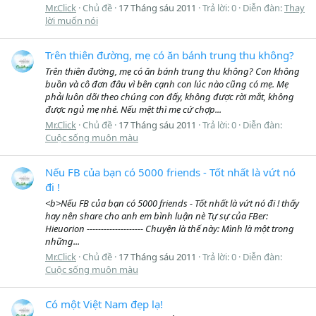
Mr.Click
Chủ đề
17 Tháng sáu 2011
Trả lời: 0
Diễn đàn:
Thay
lời muốn nói
Trên thiên đường, mẹ có ăn bánh trung thu không?
Trên thiên đường, mẹ có ăn bánh trung thu không? Con không
buồn và cô đơn đâu vì bên cạnh con lúc nào cũng có mẹ. Mẹ
phải luôn dõi theo chúng con đấy, không được rời mắt, không
được ngủ mẹ nhé. Nếu mệt thì mẹ cứ chợp...
Mr.Click
Chủ đề
17 Tháng sáu 2011
Trả lời: 0
Diễn đàn:
Cuộc sống muôn màu
Nếu FB của bạn có 5000 friends - Tốt nhất là vứt nó
đi !
<b>Nếu FB của bạn có 5000 friends - Tốt nhất là vứt nó đi ! thấy
hay nên share cho anh em bình luận nè Tự sự của FBer:
Hieuorion -------------------- Chuyện là thế này: Mình là một trong
những...
Mr.Click
Chủ đề
17 Tháng sáu 2011
Trả lời: 0
Diễn đàn:
Cuộc sống muôn màu
Có một Việt Nam đẹp lạ!