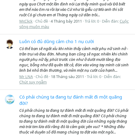
ngày qua Chợt một lần định nói Lại thấy mình quá vội Đã biết
em thế nào Em ra rồi lại vào Cứ như là giễu cợ Mà anh thì sốt
ruột Có gì chưa em ơi Tháng ngày cứ dần trôi...
Mr.Click
Chủ đề
4 Tháng bảy 2011
Trả lời: 0
Diễn đàn:
Cuộc
sống muôn màu
Luôn có đủ dũng cảm cho 1 nụ cười
Có thể bạn sẽ ngất xỉu khi nhìn thấy cảnh một phụ nữ sinh nở -
trần trụi và đau đớn. Nhưng bạn cũng sẽ ngạc nhiên khi chính
người phụ nữ ấy, phút trước còn như ở dưới mười tầng địa
ngục, bỗng như đã quên tất cả, đón vào vòng tay mình cái sinh
linh bé nhỏ thân thương, và mỉm một nụ cười của hạnh...
Mr LNA
Chủ đề
18 Tháng sáu 2011
Trả lời: 0
Diễn đàn:
Chút suy ngẫm
Có phải chúng ta đang tự đánh mất đi một quãng
đời?
Có phải chúng ta đang tự đánh mất đi một quãng đời? Có phải
chúng ta đang tự đánh mất đi một quãng đời? Có phải chúng
ta đang tự đánh mất đi một quãng đời của những ngày tháng
mà trái tim lừa dối rằng đó là cảm giác yên vui? * Những điều
thuộc về duyên số đã mang chúng ta đặt vào một ngôi...