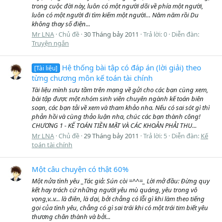
trong cuộc đời này, luôn có một người dõi về phía một người,
luôn có một người đi tìm kiếm một người… Năm năm rồi Du
không thay số điện...
Mr LNA
Chủ đề
30 Tháng bảy 2011
Trả lời: 0
Diễn đàn:
Truyện ngắn
Hệ thống bài tập có đáp án (lời giải) theo
[Tài liệu]
từng chương môn kế toán tài chính
Tài liệu mình sưu tầm trên mạng về gửi cho các bạn cùng xem,
bài tập được một nhóm sinh viên chuyên ngành kế toán biên
soạn, các bạn tải về xem và tham khảo nha. Nếu có sai sót gì thì
phản hồi và cùng thảo luận nha, chúc các bạn thành công!
CHƯƠNG 1 - KẾ TOÁN TIỀN MẶT VÀ CÁC KHOẢN PHẢI THU...
Mr LNA
Chủ đề
29 Tháng bảy 2011
Trả lời: 5
Diễn đàn:
Kế
toán tài chính
Một câu chuyện có thật 60%
Một nửa tình yêu _Tác giả: Sún còi =^^=_ Lời mở đầu: Đừng quy
kết hay trách cứ những người yêu mù quáng, yêu trong vô
vọng,v..v... là điên, là dại, bởi chẳng có lỗi gì khi làm theo tiếng
gọi của tình yêu, chẳng có gì sai trái khi có một trái tim biết yêu
thương chân thành và bởi...