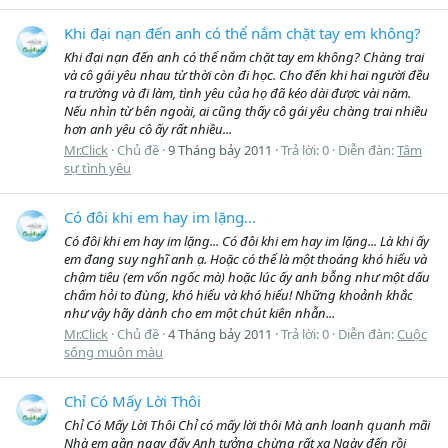
Khi đại nạn đến anh có thể nắm chặt tay em không?
Khi đại nạn đến anh có thể nắm chặt tay em không? Chàng trai
và cô gái yêu nhau từ thời còn đi học. Cho đến khi hai người đều
ra trường và đi làm, tình yêu của họ đã kéo dài được vài năm.
Nếu nhìn từ bên ngoài, ai cũng thấy cô gái yêu chàng trai nhiều
hơn anh yêu cô ấy rất nhiều...
Mr.Click
Chủ đề
9 Tháng bảy 2011
Trả lời: 0
Diễn đàn:
Tâm
sự tình yêu
Có đôi khi em hay im lặng...
Có đôi khi em hay im lặng... Có đôi khi em hay im lặng... Là khi ấy
em đang suy nghĩ anh ạ. Hoặc có thể là một thoáng khó hiểu và
chậm tiêu (em vốn ngốc mà) hoặc lúc ấy anh bỗng như một dấu
chấm hỏi to đùng, khó hiểu và khó hiểu! Những khoảnh khắc
như vậy hãy dành cho em một chút kiên nhẫn...
Mr.Click
Chủ đề
4 Tháng bảy 2011
Trả lời: 0
Diễn đàn:
Cuộc
sống muôn màu
Chỉ Có Mấy Lời Thôi
Chỉ Có Mấy Lời Thôi Chỉ có mấy lời thôi Mà anh loanh quanh mãi
Nhà em gần ngay đấy Anh tưởng chừng rất xa Ngày đến rồi