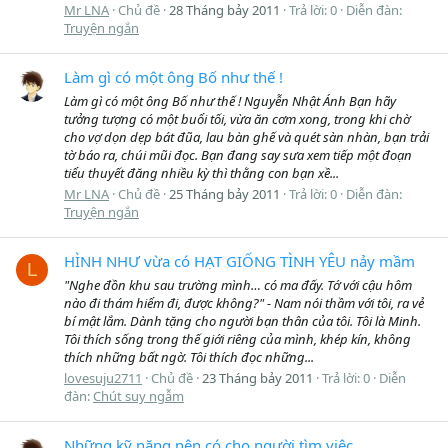
Mr LNA
Chủ đề
28 Tháng bảy 2011
Trả lời: 0
Diễn đàn:
Truyện ngắn
Làm gì có một ông Bố như thế !
Làm gì có một ông Bố như thế ! Nguyễn Nhật Ánh Bạn hãy
tưởng tượng có một buổi tối, vừa ăn cơm xong, trong khi chờ
cho vợ dọn dẹp bát đũa, lau bàn ghế và quét sàn nhàn, bạn trải
tờ báo ra, chúi mũi đọc. Bạn đang say sưa xem tiếp một đoạn
tiểu thuyết đăng nhiều kỳ thì thằng con bạn xề...
Mr LNA
Chủ đề
25 Tháng bảy 2011
Trả lời: 0
Diễn đàn:
Truyện ngắn
HÌNH NHƯ vừa có HẠT GIỐNG TÌNH YÊU nảy mầm
L
"Nghe đồn khu sau trường mình… có ma đấy. Tớ với cậu hôm
nào đi thám hiểm đi, được không?" - Nam nói thầm với tôi, ra vẻ
bí mật lắm. Dành tặng cho người bạn thân của tôi. Tôi là Minh.
Tôi thích sống trong thế giới riêng của mình, khép kín, không
thích những bất ngờ. Tôi thích đọc những...
lovesuju2711
Chủ đề
23 Tháng bảy 2011
Trả lời: 0
Diễn
đàn:
Chút suy ngẫm
Những kỹ năng nên có cho người tìm việc