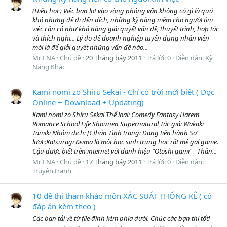
(Hiếu học) Việc bạn lọt vào vòng phỏng vấn không có gì là quá
khó nhưng để đi đến đích, những kỹ năng mềm cho người tìm
việc cần có như khả năng giải quyết vấn đề, thuyết trình, hợp tác
và thích nghi... Lý do để doanh nghiệp tuyển dụng nhân viên
mới là để giải quyết những vấn đề nào...
Mr LNA
Chủ đề
20 Tháng bảy 2011
Trả lời: 0
Diễn đàn:
Kỹ
Năng Khác
Kami nomi zo Shiru Sekai - Chỉ có trời mới biết ( Đọc
Online + Download + Updating)
Kami nomi zo Shiru Sekai Thể loại: Comedy Fantasy Harem
Romance School Life Shounen Supernatural Tác giả: Wakaki
Tamiki Nhóm dịch: [C]hán Tình trạng: Đang tiến hành Sơ
lược:Katsuragi Keima là một học sinh trung học rất mê gal game.
Cậu được biết trên internet với danh hiệu "Otoshi gami" - Thần...
Mr LNA
Chủ đề
17 Tháng bảy 2011
Trả lời: 0
Diễn đàn:
Truyện tranh
10 đề thi tham khảo môn XÁC SUÁT THỐNG KÊ ( có
đáp án kèm theo )
Các bạn tải về từ file đính kèm phía dưới. Chúc các bạn thi tốt!