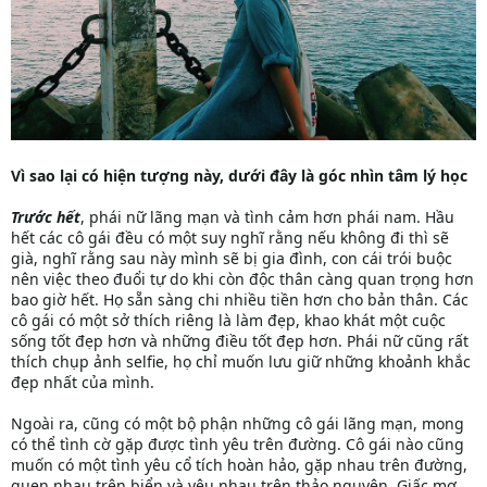
Vì sao lại có hiện tượng này, dưới đây là góc nhìn tâm lý học
Trước hết
, phái nữ lãng mạn và tình cảm hơn phái nam. Hầu
hết các cô gái đều có một suy nghĩ rằng nếu không đi thì sẽ
già, nghĩ rằng sau này mình sẽ bị gia đình, con cái trói buộc
nên việc theo đuổi tự do khi còn độc thân càng quan trọng hơn
bao giờ hết. Họ sẵn sàng chi nhiều tiền hơn cho bản thân. Các
cô gái có một sở thích riêng là làm đẹp, khao khát một cuộc
sống tốt đẹp hơn và những điều tốt đẹp hơn. Phái nữ cũng rất
thích chụp ảnh selfie, họ chỉ muốn lưu giữ những khoảnh khắc
đẹp nhất của mình.
Ngoài ra, cũng có một bộ phận những cô gái lãng mạn, mong
có thể tình cờ gặp được tình yêu trên đường. Cô gái nào cũng
muốn có một tình yêu cổ tích hoàn hảo, gặp nhau trên đường,
quen nhau trên biển và yêu nhau trên thảo nguyên. Giấc mơ