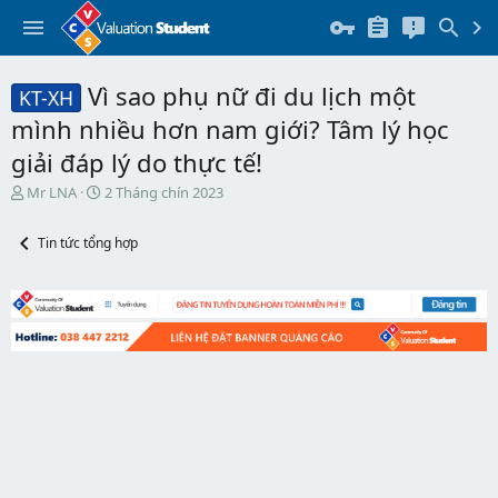
Vì sao phụ nữ đi du lịch một
KT-XH
mình nhiều hơn nam giới? Tâm lý học
giải đáp lý do thực tế!
T
N
Mr LNA
2 Tháng chín 2023
h
g
r
à
Tin tức tổng hợp
e
y
a
b
d
ắ
s
t
t
đ
a
ầ
r
u
t
e
r