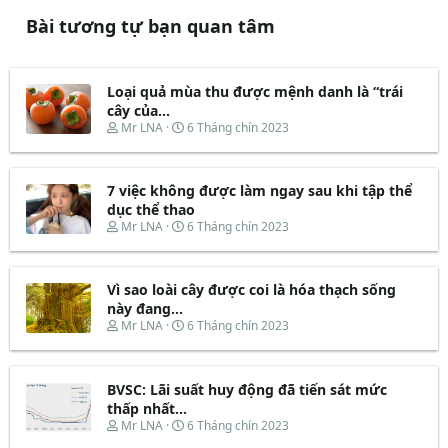
Bài tương tự bạn quan tâm
Loại quả mùa thu được mệnh danh là “trái
cây của...
T
N
Mr LNA
6 Tháng chín 2023
h
g
r
à
e
y
7 việc không được làm ngay sau khi tập thể
a
b
d
ắ
dục thể thao
s
t
T
N
Mr LNA
6 Tháng chín 2023
t
đ
h
g
a
ầ
r
à
r
u
e
y
t
Vì sao loài cây được coi là hóa thạch sống
a
b
e
d
ắ
này đang...
r
s
t
T
N
Mr LNA
6 Tháng chín 2023
t
đ
h
g
a
ầ
r
à
r
u
e
y
t
BVSC: Lãi suất huy động đã tiến sát mức
a
b
e
d
ắ
thấp nhất...
r
s
t
T
N
Mr LNA
6 Tháng chín 2023
t
đ
h
g