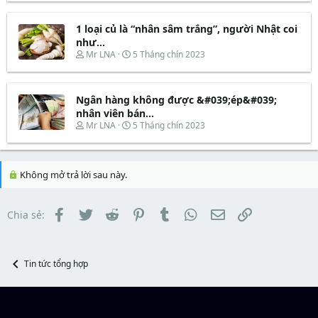
a
ầ
r
à
r
u
e
y
t
1 loại củ là “nhân sâm trắng”, người Nhật coi
a
b
e
d
ắ
như...
r
s
t
T
N
Mr LNA
5 Tháng chín 2023
t
đ
h
g
a
ầ
r
à
r
u
e
y
t
Ngân hàng không được &#039;ép&#039;
a
b
e
d
ắ
nhân viên bán...
r
s
t
T
N
Mr LNA
5 Tháng chín 2023
t
đ
h
g
a
ầ
r
à
r
u
e
y
t
a
b
Không mở trả lời sau này.
e
d
ắ
r
s
t
t
đ
Facebook
Twitter
Reddit
Pinterest
Tumblr
WhatsApp
Email
Link
Chia sẻ:
a
ầ
r
u
t
e
r
Tin tức tổng hợp