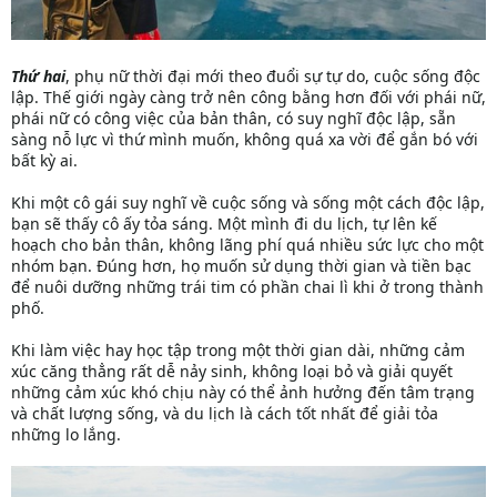
Thứ hai
, phụ nữ thời đại mới theo đuổi sự tự do, cuộc sống độc
lập. Thế giới ngày càng trở nên công bằng hơn đối với phái nữ,
phái nữ có công việc của bản thân, có suy nghĩ độc lập, sẵn
sàng nỗ lực vì thứ mình muốn, không quá xa vời để gắn bó với
bất kỳ ai.
Khi một cô gái suy nghĩ về cuộc sống và sống một cách độc lập,
bạn sẽ thấy cô ấy tỏa sáng. Một mình đi du lịch, tự lên kế
hoạch cho bản thân, không lãng phí quá nhiều sức lực cho một
nhóm bạn. Đúng hơn, họ muốn sử dụng thời gian và tiền bạc
để nuôi dưỡng những trái tim có phần chai lì khi ở trong thành
phố.
Khi làm việc hay học tập trong một thời gian dài, những cảm
xúc căng thẳng rất dễ nảy sinh, không loại bỏ và giải quyết
những cảm xúc khó chịu này có thể ảnh hưởng đến tâm trạng
và chất lượng sống, và du lịch là cách tốt nhất để giải tỏa
những lo lắng.