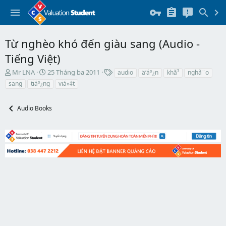
Từ nghèo khó đến giàu sang (Audio -
Tiếng Việt)
T
N
T
Mr LNA
25 Tháng ba 2011
audio
ä‘áº¿n
khã³
nghã¨o
h
g
h
sang
tiáº¿ng
viá»‡t
r
à
ẻ
e
y
a
b
Audio Books
d
ắ
s
t
t
đ
a
ầ
r
u
t
e
r