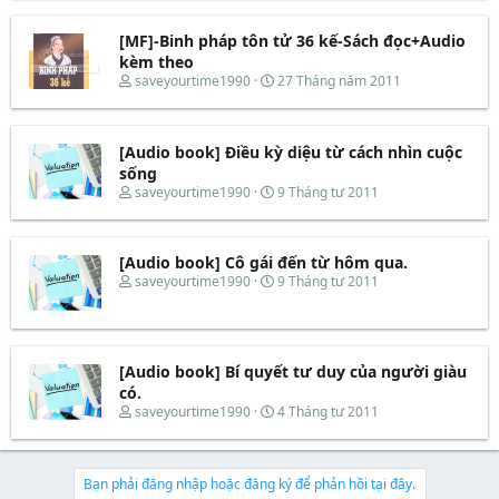
r
à
t
e
y
e
[MF]-Binh pháp tôn tử 36 kế-Sách đọc+Audio
a
b
r
d
ắ
kèm theo
s
t
T
N
saveyourtime1990
27 Tháng năm 2011
t
đ
h
g
a
ầ
r
à
r
u
e
y
t
[Audio book] Điều kỳ diệu từ cách nhìn cuộc
a
b
e
d
ắ
sống
r
s
t
T
N
saveyourtime1990
9 Tháng tư 2011
t
đ
h
g
a
ầ
r
à
r
u
e
y
t
[Audio book] Cô gái đến từ hôm qua.
a
b
e
d
ắ
T
N
saveyourtime1990
9 Tháng tư 2011
r
s
t
h
g
t
đ
r
à
a
ầ
e
y
r
u
a
b
t
d
ắ
[Audio book] Bí quyết tư duy của người giàu
e
s
t
có.
r
t
đ
T
N
saveyourtime1990
4 Tháng tư 2011
a
ầ
h
g
r
u
r
à
t
e
y
e
a
b
Bạn phải đăng nhập hoặc đăng ký để phản hồi tại đây.
r