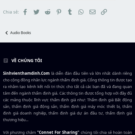
d
ắ
s
t
t
đ
Facebook
Twitter
Reddit
Pinterest
Tumblr
WhatsApp
Email
Link
Chia sẻ:
a
ầ
r
u
t
e
Audio Books
r
VỀ CHÚNG TÔI
Sinhvienthamdinh.Com
là diễn đàn đầu tiên và lớn nhất dành riêng
cho cộng đồng nhân lực ngành
thẩm định giá
. Cổng thông tin được tạo
ra nhằm tạo kênh kết nối tri thức cho tất cả các bạn đã và đang quan
tâm đến ngành thẩm định giá. Các thông tin được tổng hợp với đầy đủ
các mảng thuộc lĩnh vực thẩm định giá như: Thẩm định giá Bất động
sản, thẩm định giá động sản, thẩm định giá máy móc thiết bị, thẩm
định giá doanh nghiệp, thẩm định giá dự án đầu tư, thẩm định giá
thương hiệu...
Với phương châm
"Connet For Sharing"
chúng tôi chia sẻ hoàn toàn