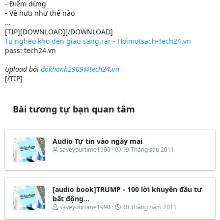
- Điểm dừng
- Về hưu như thế nào
...
[TIP][DOWNLOAD][/DOWNLOAD]
Tu ngheo kho den giau sang.rar - Hoimotsach-Tech24.vn
pass: tech24.vn
Upload bởi
dokhanh2909@tech24.vn
[/TIP]
Bài tương tự bạn quan tâm
Audio Tự tin vào ngày mai
T
N
saveyourtime1990
19 Tháng sáu 2011
h
g
r
à
e
y
a
b
d
ắ
[audio book]TRUMP - 100 lời khuyên đầu tư
s
t
bất động...
t
đ
T
N
saveyourtime1990
30 Tháng năm 2011
a
ầ
h
g
r
u