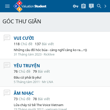
GÓC THƯ GIÃN
VUI CƯỜI
118
Chủ đề
137
Bài viết
Những câu đố hóc búa - càng nghĩ càng ko ra....=))
31 Tháng tám 2023
Ricklive
YÊU TRUYỆN
76
Chủ đề
79
Bài viết
Đâu cứ phải là yêu!
5 Tháng tám 2011
Mr LNA
ÂM NHẠC
73
Chủ đề
78
Bài viết
Lửa cháy tứ bề The Voice Vietnam
23 Tháng mười 2012
vietnam travel