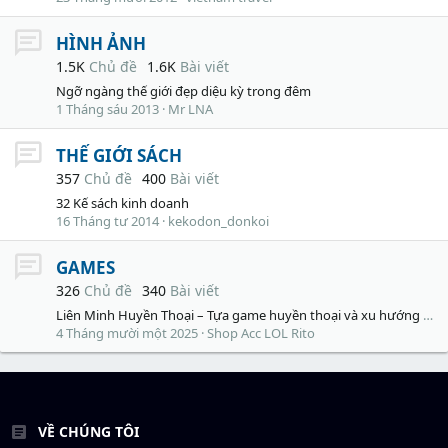
HÌNH ẢNH
1.5K
Chủ đề
1.6K
Bài viết
Ngỡ ngàng thế giới đẹp diệu kỳ trong đêm
1 Tháng sáu 2013
Mr LNA
THẾ GIỚI SÁCH
357
Chủ đề
400
Bài viết
32 Kế sách kinh doanh
16 Tháng tư 2014
kekodon_donkoi
GAMES
326
Chủ đề
340
Bài viết
Liên Minh Huyền Thoại – Tựa game huyền thoại và xu hướng mua acc, nạp RP an toàn hiện nay
4 Tháng mười một 2025
Shop Acc LOL Rito
VỀ CHÚNG TÔI