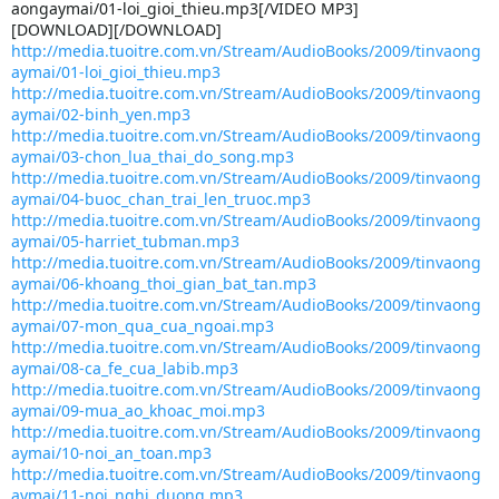
aongaymai/01-loi_gioi_thieu.mp3[/VIDEO MP3]
[DOWNLOAD][/DOWNLOAD]
http://media.tuoitre.com.vn/Stream/AudioBooks/2009/tinvaong
aymai/01-loi_gioi_thieu.mp3
http://media.tuoitre.com.vn/Stream/AudioBooks/2009/tinvaong
aymai/02-binh_yen.mp3
http://media.tuoitre.com.vn/Stream/AudioBooks/2009/tinvaong
aymai/03-chon_lua_thai_do_song.mp3
http://media.tuoitre.com.vn/Stream/AudioBooks/2009/tinvaong
aymai/04-buoc_chan_trai_len_truoc.mp3
http://media.tuoitre.com.vn/Stream/AudioBooks/2009/tinvaong
aymai/05-harriet_tubman.mp3
http://media.tuoitre.com.vn/Stream/AudioBooks/2009/tinvaong
aymai/06-khoang_thoi_gian_bat_tan.mp3
http://media.tuoitre.com.vn/Stream/AudioBooks/2009/tinvaong
aymai/07-mon_qua_cua_ngoai.mp3
http://media.tuoitre.com.vn/Stream/AudioBooks/2009/tinvaong
aymai/08-ca_fe_cua_labib.mp3
http://media.tuoitre.com.vn/Stream/AudioBooks/2009/tinvaong
aymai/09-mua_ao_khoac_moi.mp3
http://media.tuoitre.com.vn/Stream/AudioBooks/2009/tinvaong
aymai/10-noi_an_toan.mp3
http://media.tuoitre.com.vn/Stream/AudioBooks/2009/tinvaong
aymai/11-noi_nghi_duong.mp3