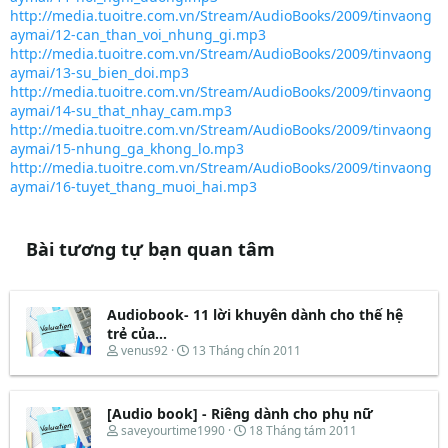
http://media.tuoitre.com.vn/Stream/AudioBooks/2009/tinvaong
aymai/12-can_than_voi_nhung_gi.mp3
http://media.tuoitre.com.vn/Stream/AudioBooks/2009/tinvaong
aymai/13-su_bien_doi.mp3
http://media.tuoitre.com.vn/Stream/AudioBooks/2009/tinvaong
aymai/14-su_that_nhay_cam.mp3
http://media.tuoitre.com.vn/Stream/AudioBooks/2009/tinvaong
aymai/15-nhung_ga_khong_lo.mp3
http://media.tuoitre.com.vn/Stream/AudioBooks/2009/tinvaong
aymai/16-tuyet_thang_muoi_hai.mp3
Bài tương tự bạn quan tâm
Audiobook- 11 lời khuyên dành cho thế hệ
trẻ của...
T
N
venus92
13 Tháng chín 2011
h
g
r
à
e
y
[Audio book] - Riêng dành cho phụ nữ
a
b
d
ắ
T
N
saveyourtime1990
18 Tháng tám 2011
s
t
h
g