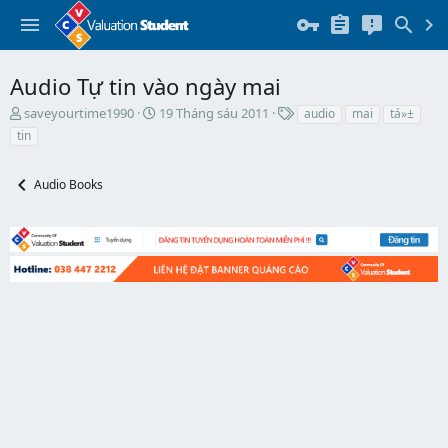
Audio Tự tin vào ngày mai
T
N
T
saveyourtime1990
19 Tháng sáu 2011
audio
mai
tá»±
h
g
h
tin
r
à
ẻ
e
y
a
b
Audio Books
d
ắ
s
t
t
đ
a
ầ
r
u
t
e
r