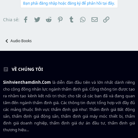
e
d
ắ
Bạn phải đăng nhập hoặc đăng ký để phản hồi tại đây.
r
s
t
t
đ
a
ầ
Facebook
Twitter
Reddit
Pinterest
Tumblr
WhatsApp
Email
Link
Chia sẻ:
r
u
t
e
r
Audio Books
VỀ CHÚNG TÔI
Sinhvienthamdinh.Com
là diễn đàn đầu tiên và lớn nhất dành riêng
cho cộng đồng nhân lực ngành
thẩm định giá
. Cổng thông tin được tạo
ra nhằm tạo kênh kết nối tri thức cho tất cả các bạn đã và đang quan
tâm đến ngành thẩm định giá. Các thông tin được tổng hợp với đầy đủ
các mảng thuộc lĩnh vực thẩm định giá như: Thẩm định giá Bất động
sản, thẩm định giá động sản, thẩm định giá máy móc thiết bị, thẩm
định giá doanh nghiệp, thẩm định giá dự án đầu tư, thẩm định giá
thương hiệu...