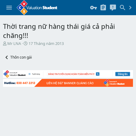
Thời trang nữ hàng thái giá cả phải
chăng!!!
T
N
Mr LNA
17 Tháng năm 2013
h
g
r
à
Thôn con gái
e
y
a
b
d
ắ
s
t
t
đ
a
ầ
r
u
t
e
r