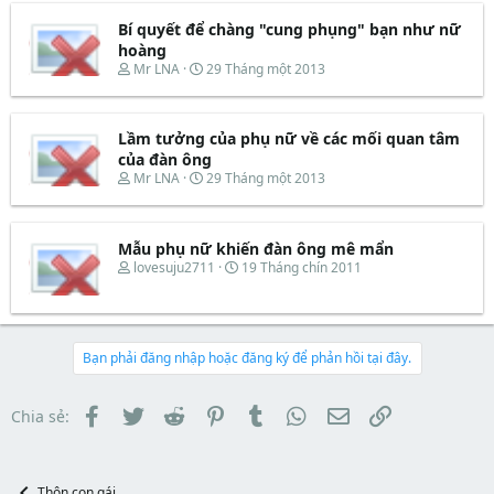
r
u
e
y
t
Bí quyết để chàng "cung phụng" bạn như nữ
a
b
e
d
ắ
hoàng
r
s
t
T
N
Mr LNA
29 Tháng một 2013
t
đ
h
g
a
ầ
r
à
r
u
e
y
t
Lầm tưởng của phụ nữ về các mối quan tâm
a
b
e
d
ắ
của đàn ông
r
s
t
T
N
Mr LNA
29 Tháng một 2013
t
đ
h
g
a
ầ
r
à
r
u
e
y
t
Mẫu phụ nữ khiến đàn ông mê mẩn
a
b
e
d
ắ
T
N
lovesuju2711
19 Tháng chín 2011
r
s
t
h
g
t
đ
r
à
a
ầ
e
y
r
u
a
b
t
d
ắ
Bạn phải đăng nhập hoặc đăng ký để phản hồi tại đây.
e
s
t
r
t
đ
a
ầ
Facebook
Twitter
Reddit
Pinterest
Tumblr
WhatsApp
Email
Link
Chia sẻ:
r
u
t
e
r
Thôn con gái