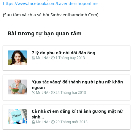
https://www.facebook.com/Lavendershoponline
(Sưu tầm và chia sẻ bởi Sinhvienthamdinh.Com)
Bài tương tự bạn quan tâm
7 lý do phụ nữ nói dối đàn ông
T
N
Mr LNA
1 Tháng bảy 2013
h
g
r
à
e
y
a
b
d
ắ
'Quy tắc vàng' để thành người phụ nữ khôn
s
t
ngoan
t
đ
T
N
Mr LNA
24 Tháng hai 2013
a
ầ
h
g
r
u
r
à
t
e
y
e
Cả nhà ơi em đăng kí thi ảnh gương mặt nữ
a
b
r
d
ắ
sinh...
s
t
T
N
Mr LNA
29 Tháng một 2013
t
đ
h
g
a
ầ
r
à