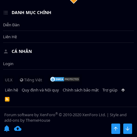
DANH MỤC CHÍNH
Diễn Đàn
Liên Hệ
CÁ NHÂN
Login
UI.X
Tiếng Việt
Liên hệ
Quy định và Nội quy
Chính sách bảo mật
Trợ giúp
R
S
S
®
Forum software by XenForo
© 2010-2020 XenForo Ltd.
|
Style and
add-ons by ThemeHouse
BÊN TRÊN
BOT